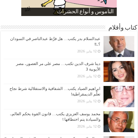
صورة كاركاتيرية
صورة كاركاتيرية
الناموس و أنواع الحشرات
الموظفين بعد ارتفاع الأسعار
ارتفاع نسبة الطلاق في مصر
كتاب وأقلام
عبدالسلام بدر يكتب… هل فرَّط عبدالناصر في السودان
؟..!!
12 يناير، 2026
دينا شرف الدين تكتب… مصر على مر العصور.. مصر
الأيوبية 3
12 يناير، 2026
ابراهيم الصياد يكتب… الشفافية والاستقلالية شرط نجاح
تعلُّم الديمقراطية!
12 يناير، 2026
محمد يوسف العزيزي يكتب… قانون القوة يحكم العالم..
والسيادة يتم اختطافها !
12 يناير، 2026