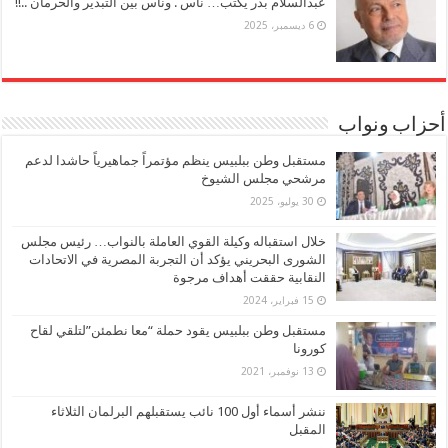
عبدالسلام بدر يكتب… ناس . وناس بين التبذير والحرمان ..!!
6 ديسمبر، 2025
أحزاب ونواب
مستقبل وطن ببلبيس ينظم مؤتمراً جماهيرياً حاشدا لدعم
مرشحي مجلس الشيوخ
30 يوليو، 2025
خلال استقباله وكيلة القوي العاملة بالنواب… رئيس مجلس
الشورى البحريني يؤكد أن التجربة المصرية في الاتحادات
النقابية حققت أهداف مرجوة
15 فبراير، 2024
مستقبل وطن ببلبيس يقود حملة “معا نطمئن”لتلقي لقاح
كورونا
13 نوفمبر، 2021
ننشر أسماء أول 100 نائب يستقبلهم البرلمان الثلاثاء
المقبل