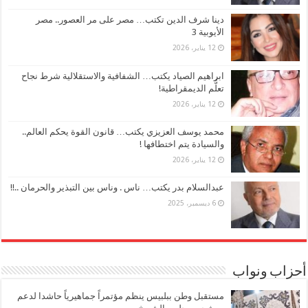
دينا شرف الدين تكتب… مصر على مر العصور.. مصر
الأيوبية 3
12 يناير، 2026
ابراهيم الصياد يكتب… الشفافية والاستقلالية شرط نجاح
تعلُّم الديمقراطية!
12 يناير، 2026
محمد يوسف العزيزي يكتب… قانون القوة يحكم العالم..
والسيادة يتم اختطافها !
12 يناير، 2026
عبدالسلام بدر يكتب… ناس . وناس بين التبذير والحرمان ..!!
6 ديسمبر، 2025
أحزاب ونواب
مستقبل وطن ببلبيس ينظم مؤتمراً جماهيرياً حاشدا لدعم