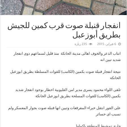
انفجار قنبلة صوت قرب كمين للجيش
بطريق أبوزعبل
6 فبراير، 2015
235 زيارة
انتاب الذعر والخوف اهالى مدينة الخانكة منذ قليل لسماعهم دوى انفجار
شديد تبين انه
نتيجة انفجار قنبلة صوت بكمين (الكامب) للقوات المسلطة بطريق ابوزعبل
الخانكة
تلقى اللواء محمود يسرى مدير امن القليوبية اخطار بوجود انفجار شديد
بكمين (الكامب) للقوات المسلحة بطريق ابوزعبل الخانكة
على الفور انتقل خبراء المفرقعات وتبين انها قنبله صوت بجوار المعسكر ولم
تسبب اى خسائر
جارى تمشيط المنطقة باكملها