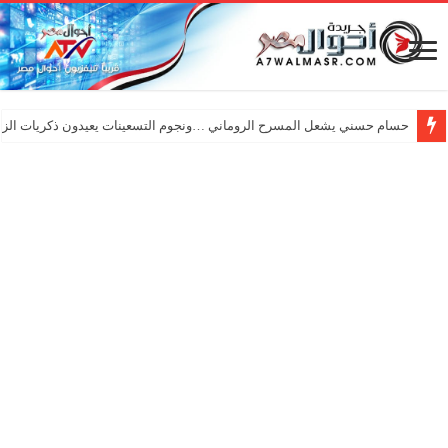
حسام حسني يشعل المسرح الروماني …ونجوم التسعينات يعيدون ذكريات الزم