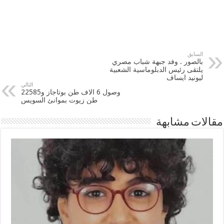
السابق
بالصور . وفد جبهة شباب مصري
يلتقى رئيس الدبلوماسية الشعبية
ليونيد ايساف
التالي
وصول 6 الاف طن بوتاجاز و22585
طن زيوت بموانئ السويس
مقالات مشابهة