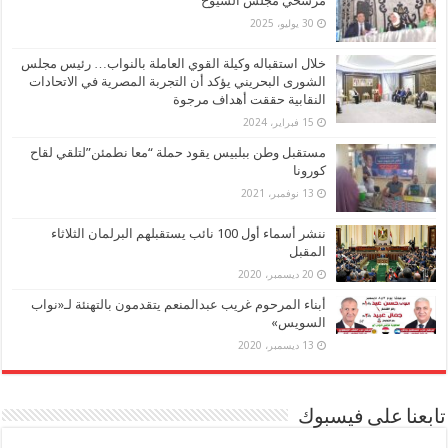
مرشحي مجلس الشيوخ
30 يوليو، 2025
خلال استقباله وكيلة القوي العاملة بالنواب… رئيس مجلس
الشورى البحريني يؤكد أن التجربة المصرية في الاتحادات
النقابية حققت أهداف مرجوة
15 فبراير، 2024
مستقبل وطن ببلبيس يقود حملة “معا نطمئن”لتلقي لقاح
كورونا
13 نوفمبر، 2021
ننشر أسماء أول 100 نائب يستقبلهم البرلمان الثلاثاء
المقبل
20 ديسمبر، 2020
أبناء المرحوم غريب عبدالمنعم يتقدمون بالتهنئة لـ«نواب
السويس»
13 ديسمبر، 2020
تابعنا على فيسبوك