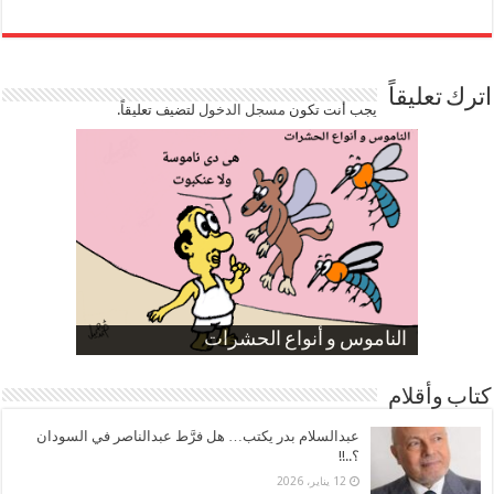
اترك تعليقاً
يجب أنت تكون
مسجل الدخول
لتضيف تعليقاً.
صورة كاركاتيرية
صورة كاركاتيرية
الناموس و أنواع الحشرات
الموظفين بعد ارتفاع الأسعار
ارتفاع نسبة الطلاق في مصر
كتاب وأقلام
عبدالسلام بدر يكتب… هل فرَّط عبدالناصر في السودان
؟..!!
12 يناير، 2026