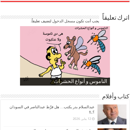
اترك تعليقاً
يجب أنت تكون
مسجل الدخول
لتضيف تعليقاً.
صورة كاركاتيرية
صورة كاركاتيرية
الناموس و أنواع الحشرات
الموظفين بعد ارتفاع الأسعار
ارتفاع نسبة الطلاق في مصر
كتاب وأقلام
عبدالسلام بدر يكتب… هل فرَّط عبدالناصر في السودان
؟..!!
12 يناير، 2026