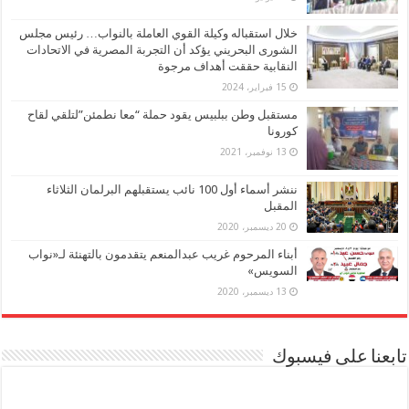
خلال استقباله وكيلة القوي العاملة بالنواب… رئيس مجلس
الشورى البحريني يؤكد أن التجربة المصرية في الاتحادات
النقابية حققت أهداف مرجوة
15 فبراير، 2024
مستقبل وطن ببلبيس يقود حملة “معا نطمئن”لتلقي لقاح
كورونا
13 نوفمبر، 2021
ننشر أسماء أول 100 نائب يستقبلهم البرلمان الثلاثاء
المقبل
20 ديسمبر، 2020
أبناء المرحوم غريب عبدالمنعم يتقدمون بالتهنئة لـ«نواب
السويس»
13 ديسمبر، 2020
تابعنا على فيسبوك