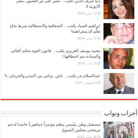
دينا شرف الدين تكتب… مصر على مر العصور.. مصر
الأيوبية 3
12 يناير، 2026
ابراهيم الصياد يكتب… الشفافية والاستقلالية شرط نجاح
تعلُّم الديمقراطية!
12 يناير، 2026
محمد يوسف العزيزي يكتب… قانون القوة يحكم العالم..
والسيادة يتم اختطافها !
12 يناير، 2026
عبدالسلام بدر يكتب… ناس . وناس بين التبذير والحرمان ..!!
6 ديسمبر، 2025
أحزاب ونواب
مستقبل وطن ببلبيس ينظم مؤتمراً جماهيرياً حاشدا لدعم
مرشحي مجلس الشيوخ
30 يوليو، 2025