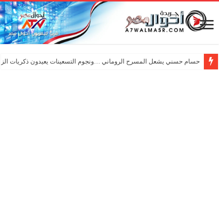
حسام حسني يشعل المسرح الروماني …ونجوم التسعينات يعيدون ذكريات الزم