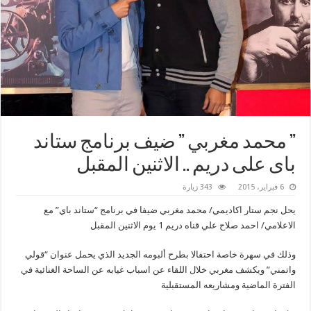
” محمد مغربي ” ضيف برنامج ستاند
باى على دريم .. الاثنين المقبل
6 فبراير، 2015
343 زيارة
يحل نجم ستار اكاديمي/ محمد مغربي ضيفا في برنامج “ستاند باي” مع
الاعلامي/ احمد صلاح علي قناه دريم 1 يوم الاثنين المقبل
وذلك في سهرة خاصة احتفالا بطرح ألبومه الجديد الذي يحمل عنوان “قولي
واتمني” ويكشف مغربي خلال اللقاء عن اسباب غيابه عن الساحة الغنائية في
الفترة الماضية ومشاريعه المستقبلية