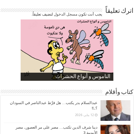
اترك تعليقاً
يجب أنت تكون
مسجل الدخول
لتضيف تعليقاً.
صورة كاركاتيرية
صورة كاركاتيرية
الناموس و أنواع الحشرات
الموظفين بعد ارتفاع الأسعار
ارتفاع نسبة الطلاق في مصر
كتاب وأقلام
عبدالسلام بدر يكتب… هل فرَّط عبدالناصر في السودان
؟..!!
12 يناير، 2026
دينا شرف الدين تكتب… مصر على مر العصور.. مصر
الأيوبية 3