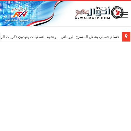
حسام حسني يشعل المسرح الروماني …ونجوم التسعينات يعيدون ذكريات الزم