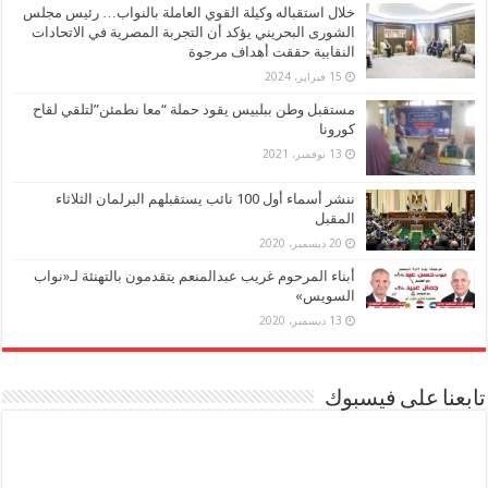
خلال استقباله وكيلة القوي العاملة بالنواب… رئيس مجلس
الشورى البحريني يؤكد أن التجربة المصرية في الاتحادات
النقابية حققت أهداف مرجوة
15 فبراير، 2024
مستقبل وطن ببلبيس يقود حملة “معا نطمئن”لتلقي لقاح
كورونا
13 نوفمبر، 2021
ننشر أسماء أول 100 نائب يستقبلهم البرلمان الثلاثاء
المقبل
20 ديسمبر، 2020
أبناء المرحوم غريب عبدالمنعم يتقدمون بالتهنئة لـ«نواب
السويس»
13 ديسمبر، 2020
تابعنا على فيسبوك