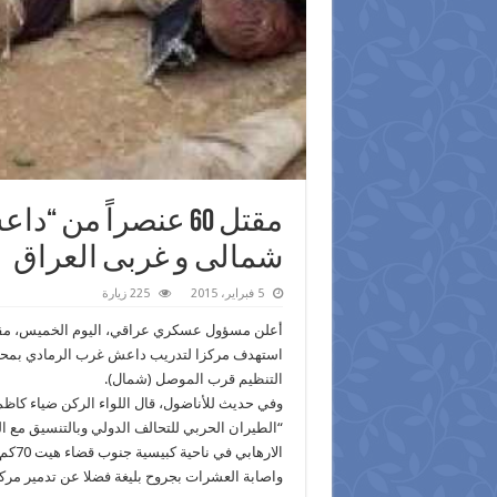
شمالى و غربى العراق
5 فبراير، 2015
225 زيارة
التنظيم قرب الموصل (شمال).
وفي حديث للأناضول، قال اللواء الركن ضياء كاظم د
“الطيران الحربي للتحالف الدولي وبالتنسيق مع
واصابة العشرات بجروح بليغة فضلا عن تدمير مركز