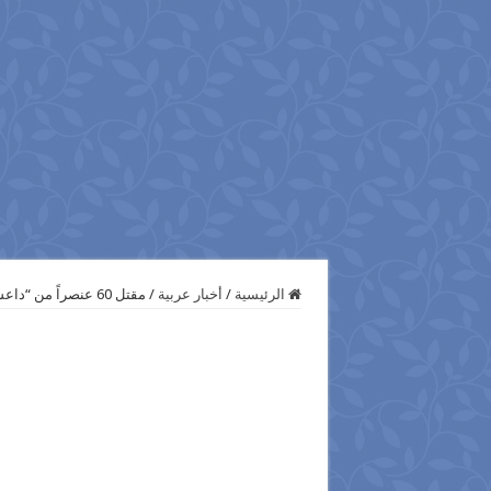
الرئيسية
/
أخبار عربية
/
مقتل 60 عنصراً من “‫‏داعش‬” فى قصف لطيران التحالف شمالى و غربى العراق