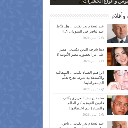
 كاركاتيرية
 كاركاتيرية
موس و أنواع الحشرات
ظفين بعد ارتفاع الأسعار
اع نسبة الطلاق في مصر
وأقلام
عبدالسلام بدر يكتب… هل فرَّط
عبدالناصر في السودان ؟..!!
12 يناير، 2026
دينا شرف الدين تكتب… مصر
على مر العصور.. مصر الأيوبية 3
12 يناير، 2026
ابراهيم الصياد يكتب… الشفافية
والاستقلالية شرط نجاح تعلُّم
الديمقراطية!
12 يناير، 2026
محمد يوسف العزيزي يكتب…
قانون القوة يحكم العالم..
والسيادة يتم اختطافها !
12 يناير، 2026
عبدالسلام بدر يكتب… ناس .