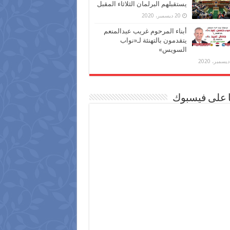
يستقبلهم البرلمان الثلاثاء المقبل
20 ديسمبر، 2020
أبناء المرحوم غريب عبدالمنعم
يتقدمون بالتهنئة لـ«نواب
السويس»
ا على فيسبوك