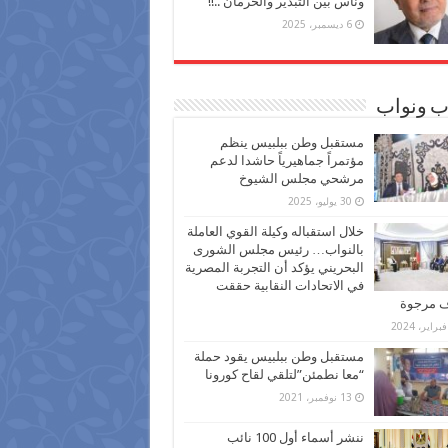
وناس بين التبذير والحرمان ..!!
6 ديسمبر، 2025
ب ونواب
مستقبل وطن ببلبيس ينظم
مؤتمراً جماهيرياً حاشدا لدعم
مرشحي مجلس الشيوخ
30 يوليو، 2025
خلال استقباله وكيلة القوي العاملة
بالنواب… رئيس مجلس الشورى
البحريني يؤكد أن التجربة المصرية
في الاتحادات النقابية حققت
ف مرجوة
مستقبل وطن ببلبيس يقود حملة
“معا نطمئن”لتلقي لقاح كورونا
13 نوفمبر، 2021
ننشر أسماء أول 100 نائب