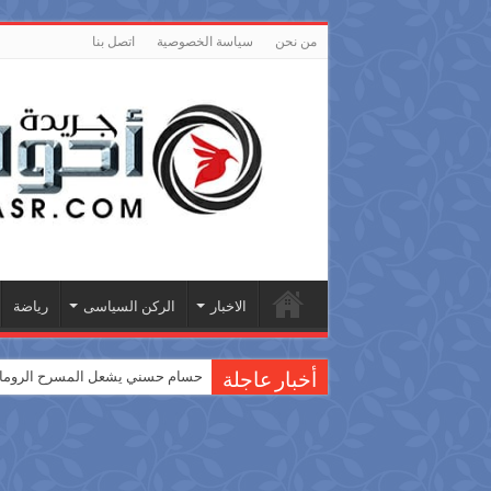
من نحن
سياسة الخصوصية
اتصل بنا
الاخبار
الركن السياسى
رياضة
حسام حسني يشعل المسرح الروماني
أخبار عاجلة