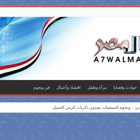
حوادث وقضايا
مرأة وطفل
اقتصاد وأعمال
فن ونجوم
 …ونجوم التسعينات يعيدون ذكريات الزمن الجميل