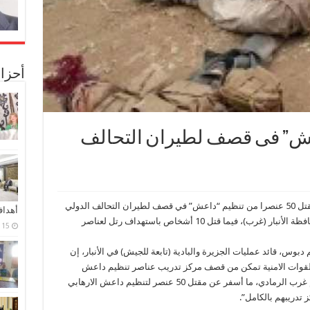
أحزا
مقتل 60 عنصراً من “‫‏داعش‬” فى قصف لطيران التحالف
أعلن مسؤول عسكري عراقي، اليوم الخميس، مقتل 50 عنصرا من تنظيم “داعش” في قصف لطيران التحالف الدولي
أهدا
استهدف مركزا لتدريب داعش غرب الرمادي بمحافظة الأنبار (غرب)، فيما قتل 10 أشخاص باستهداف رتل لعناصر
15 فبراير، 2024
بوس، قائد عمليات الجزيرة والبادية (تابعة للجيش) في الأنبار، إن
 القوات الامنية تمكن من قصف مركز تدريب عناصر تنظيم داعش
الارهابي في ناحية كبيسية جنوب قضاء هيت 70كم غرب الرمادي، ما أسفر عن مقتل 50 عنصر لتنظيم داعش الارهابي
 تدريبهم بالكامل”.