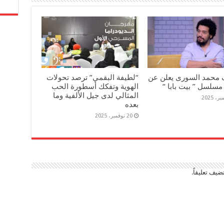
 محمد السورى يعلن عن
“لطيفة البقمي” ترصد تحولات
مسلسل ” بيت بابا “
الهوية وتفكك أسطورة الحب
المثالي لدى جيل الألفية وما
بعده
20 نوفمبر، 2025
ضيف تعليقاً.