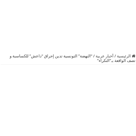
الرئيسية
/
أخبار عربية
/
“النهضة” التونسية تدين إحراق “‫‏داعش‬” للكساسبة و
تصف الواقعة بـ”النكراء”