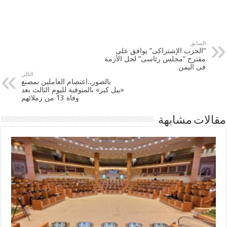
السابق
“الحزب الإشتراكى” يوافق على
مقترح “مجلس رئاسى” لحل الأزمة
فى ‫‏اليمن
التالي
بالصور..اعتصام العاملين بمصنع
«بيل كير» بالمنوفية لليوم الثالث بعد
وفاة 13 من زملائهم
مقالات مشابهة