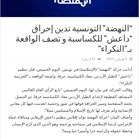
“النهضة” التونسية تدين إحراق
“‫‏داعش‬” للكساسبة و تصف الواقعة
بـ”النكراء”
5 فبراير، 2015
213 زيارة
أدانت حركة “النهضة” (الإسلامية) في تونس، اليوم الخميس، قتل تنظيم
“داعش” الطيار الأردني، معاذ الكساسبة، حرقا، واصفة الواقعة بـ”الجريمة
النكراء”.
وقالت الحركة، في بيان لها، اليوم الخميس: “تابع الرأي العام العالمي
المشاهد الفظيعة لإعدام الطيار الأردني معاذ الكساسبة حرقا، ثم التمثيل
بجثته المتفحمة وسير الجرافة فوقها في صور وحشية انعدمت فيها كل معاني
الإنسانية ولم يعرف لها تاريخ الإسلام والمسلمين مثيلا”.
وأضاف البيان “حركة النهضة تؤكد إفلاس تنظيم داعش الإرهابي ومنافاة عمله
الإجرامي لديننا الإسلامي في سماحته ورحمته وهو الدين الذي كرم الإنسان
وحفظ حقوقه وكرامته حرا وأسيرا حيا وميتا”.