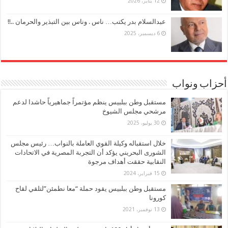
12 يناير، 2026
عبدالسلام بدر يكتب… ناس . وناس بين التبذير والحرمان ..!!
6 ديسمبر، 2025
أحزاب ونواب
مستقبل وطن ببلبيس ينظم مؤتمراً جماهيرياً حاشدا لدعم
مرشحي مجلس الشيوخ
30 يوليو، 2025
خلال استقباله وكيلة القوي العاملة بالنواب… رئيس مجلس
الشورى البحريني يؤكد أن التجربة المصرية في الاتحادات
النقابية حققت أهداف مرجوة
15 فبراير، 2024
مستقبل وطن ببلبيس يقود حملة “معا نطمئن”لتلقي لقاح
كورونا
13 نوفمبر، 2021