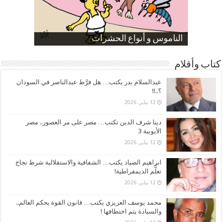
صورة كاركاتيرية
صورة كاركاتيرية
الناموس و أنواع الحشرات
الموظفين بعد ارتفاع الأسعار
ارتفاع نسبة الطلاق في مصر
كتاب وأقلام
عبدالسلام بدر يكتب… هل فرَّط عبدالناصر في السودان
؟..!!
12 يناير، 2026
دينا شرف الدين تكتب… مصر على مر العصور.. مصر
الأيوبية 3
12 يناير، 2026
ابراهيم الصياد يكتب… الشفافية والاستقلالية شرط نجاح
تعلُّم الديمقراطية!
12 يناير، 2026
محمد يوسف العزيزي يكتب… قانون القوة يحكم العالم..
والسيادة يتم اختطافها !