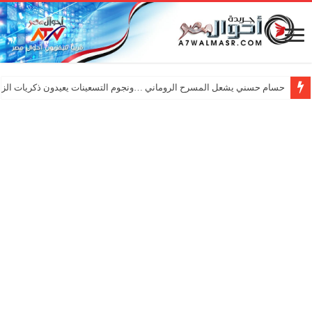
حسام حسني يشعل المسرح الروماني …ونجوم التسعينات يعيدون ذكريات الزم