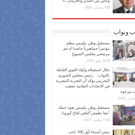
وناس بين التبذير والحرمان ..!!
6 ديسمبر، 2025
ب ونواب
مستقبل وطن ببلبيس ينظم
مؤتمراً جماهيرياً حاشدا لدعم
مرشحي مجلس الشيوخ
30 يوليو، 2025
خلال استقباله وكيلة القوي العاملة
بالنواب… رئيس مجلس الشورى
البحريني يؤكد أن التجربة المصرية
في الاتحادات النقابية حققت
ف مرجوة
مستقبل وطن ببلبيس يقود حملة
“معا نطمئن”لتلقي لقاح كورونا
13 نوفمبر، 2021
ننشر أسماء أول 100 نائب