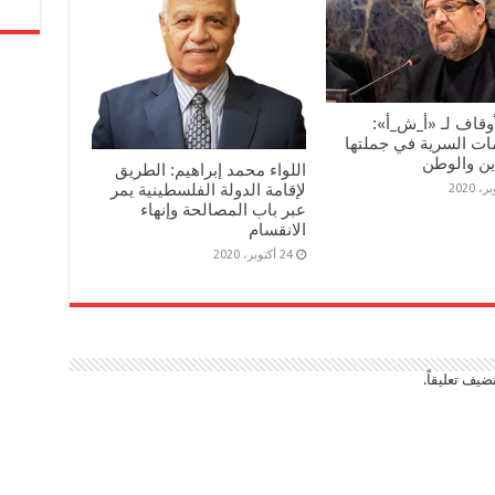
أوقاف لـ «أ_ش_أ»:
ات السرية في جملتها
ين والوطن
اللواء محمد إبراهيم: الطريق
لإقامة الدولة الفلسطينية يمر
عبر باب المصالحة وإنهاء
الانقسام
24 أكتوبر، 2020
ضيف تعليقاً.