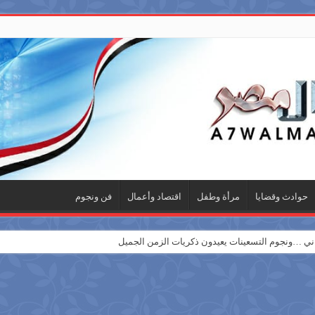
حوادث وقضايا
مرأة وطفل
اقتصاد وأعمال
فن ونجوم
 …ونجوم التسعينات يعيدون ذكريات الزمن الجميل