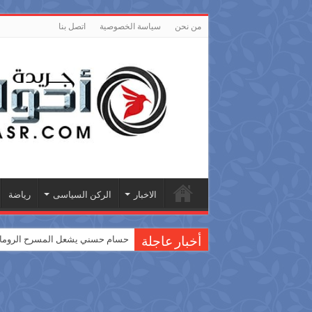
من نحن
سياسة الخصوصية
اتصل بنا
الاخبار
الركن السياسى
رياضة
حسام حسني يشعل المسرح الروماني
أخبار عاجلة