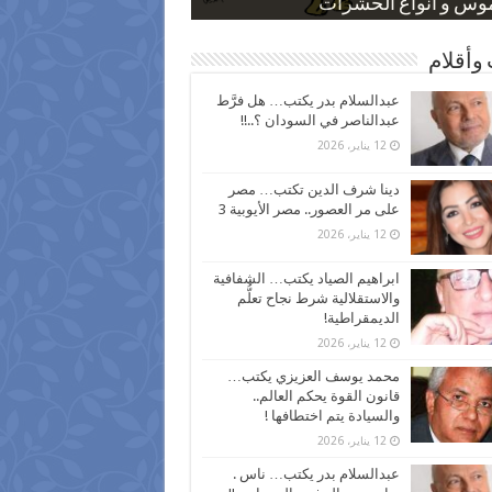
 كاركاتيرية
 كاركاتيرية
موس و أنواع الحشرات
ظفين بعد ارتفاع الأسعار
اع نسبة الطلاق في مصر
وأقلام
عبدالسلام بدر يكتب… هل فرَّط
عبدالناصر في السودان ؟..!!
12 يناير، 2026
دينا شرف الدين تكتب… مصر
على مر العصور.. مصر الأيوبية 3
12 يناير، 2026
ابراهيم الصياد يكتب… الشفافية
والاستقلالية شرط نجاح تعلُّم
الديمقراطية!
12 يناير، 2026
محمد يوسف العزيزي يكتب…
قانون القوة يحكم العالم..
والسيادة يتم اختطافها !
12 يناير، 2026
عبدالسلام بدر يكتب… ناس .