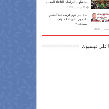
يستقبلهم البرلمان الثلاثاء المقبل
20 ديسمبر، 2020
أبناء المرحوم غريب عبدالمنعم
يتقدمون بالتهنئة لـ«نواب
السويس»
ا على فيسبوك