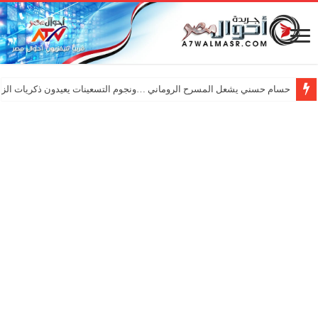
حسام حسني يشعل المسرح الروماني …ونجوم التسعينات يعيدون ذكريات الزم