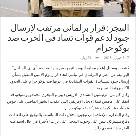
النيجر : قرار برلمانى مرتقب لإرسال
جنود لدعم قوات تشاد فى الحرب ضد
‫‏بوكو حرام‬
5 فبراير، 2015
231 زيارة
كشفت وسائل إعلام محلية اليوم بالنيجر، من بينها صحيفة “آي إي الساحل”
اليومية، عن اعتزام البرلمان في نيامي اتخاذ قرار يوم الاثنين المقبل بشأن
إرسال جنود لمساندة القوات التشادية في حربها ضد بوكو حرام على الحدود
الكاميرونية النيجيرية.
وكان كل من الرئيسين التشادي، ادريس ديبي و النيجري محمدو يوسوفو، قد
اتفقا على هامش قمة الاتحاد الإفريقي التي عقدت الشهر الماضي على خوض
عمليات عسكرية مشتركة ضد بوكو حرام.
وقام البلدان، بالإضافة إلى نيجيريا، خلال ذات المناسبة، بالتوقيع على اتفاقات
دفاع مشتركة، تنص على وجوب التدخل على تراب الأخيرة في حال استدعت
الضرورة القصوى ذلك.