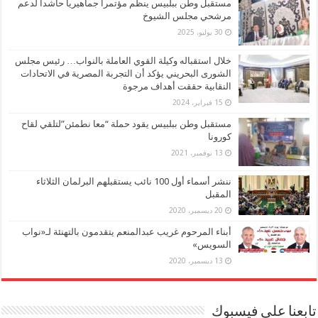
مستقبل وطن ببلبيس ينظم مؤتمراً جماهيرياً حاشدا لدعم
مرشحي مجلس الشيوخ
30 يوليو، 2025
خلال استقباله وكيلة القوي العاملة بالنواب… رئيس مجلس
الشورى البحريني يؤكد أن التجربة المصرية في الاتحادات
النقابية حققت أهداف مرجوة
15 فبراير، 2024
مستقبل وطن ببلبيس يقود حملة “معا نطمئن”لتلقي لقاح
كورونا
13 نوفمبر، 2021
ننشر أسماء أول 100 نائب يستقبلهم البرلمان الثلاثاء
المقبل
20 ديسمبر، 2020
أبناء المرحوم غريب عبدالمنعم يتقدمون بالتهنئة لـ«نواب
السويس»
13 ديسمبر، 2020
تابعنا على فيسبوك