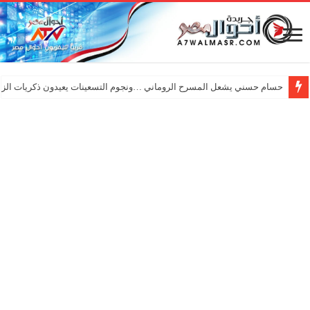
حسام حسني يشعل المسرح الروماني …ونجوم التسعينات يعيدون ذكريات الزم