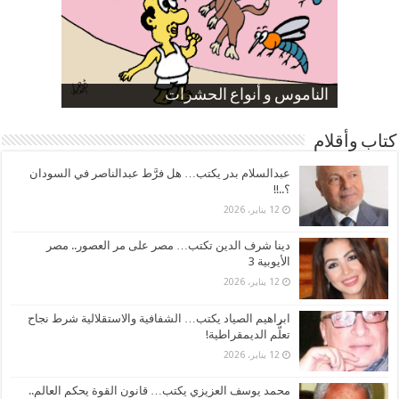
صورة كاركاتيرية
صورة كاركاتيرية
الناموس و أنواع الحشرات
الموظفين بعد ارتفاع الأسعار
ارتفاع نسبة الطلاق في مصر
كتاب وأقلام
عبدالسلام بدر يكتب… هل فرَّط عبدالناصر في السودان
؟..!!
12 يناير، 2026
دينا شرف الدين تكتب… مصر على مر العصور.. مصر
الأيوبية 3
12 يناير، 2026
ابراهيم الصياد يكتب… الشفافية والاستقلالية شرط نجاح
تعلُّم الديمقراطية!
12 يناير، 2026
محمد يوسف العزيزي يكتب… قانون القوة يحكم العالم..