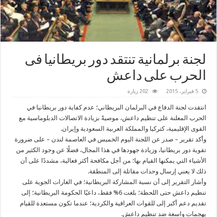
لجنة برلمانية تنتقد دور بريطانيا فى
الحرب على داعش
5 فبراير، 2015
202 زيارة
انتقدت لجنة الدفاع في البرلمان البريطاني؛ عدم كفاية دور بريطانيا في
الحرب المعلنة على تنظيم داعش، موصيةً بزيادة الاتصالات الدبلوماسية مع
القوى الإقليمية، كتركيا والمملكة العربية السعودية وإيران.
وأكد تقرير – صدر عن اللجنة اليوم الخميس في العاصمة لندن – على ضرورة
تقوية دور بريطانيا، وزيادة جهودها في هذا المجال، فضلًا عن وجود الكثير من
الأشياء التي يمكنها القيام بها؛ من أجل مكافحة أكثر فعالية، مشددًا على أن
ذلك لا يعني إرسال وحدات مقاتلة إلى المنطقة.
وأشار التقرير إلى أن نسبة المشاركة البريطانية؛ في الغارات الجوية على
تنظيم داعش حتى اللحظة؛ بلغت 6% فقط، داعيًا الحكومة البريطانية؛ إلى
تقديم دعم أكبر إلى للقوات العراقية والكردية؛ عندما تكون مستعدة للقيام
بهجمات واسعة ضد تنظيم داعش.