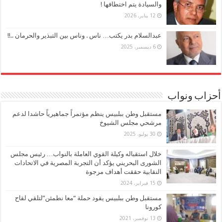
والسيادة يتم اختطافها !
12 يناير، 2026
عبدالسلام بدر يكتب… ناس . وناس بين التبذير والحرمان ..!!
6 ديسمبر، 2025
أحزاب ونواب
مستقبل وطن ببلبيس ينظم مؤتمراً جماهيرياً حاشدا لدعم
مرشحي مجلس الشيوخ
30 يوليو، 2025
خلال استقباله وكيلة القوي العاملة بالنواب… رئيس مجلس
الشورى البحريني يؤكد أن التجربة المصرية في الاتحادات
النقابية حققت أهداف مرجوة
15 فبراير، 2024
مستقبل وطن ببلبيس يقود حملة “معا نطمئن”لتلقي لقاح
كورونا
13 نوفمبر، 2021