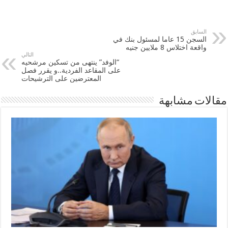
السابق
السجن 15 عاما لمسئول بنك في
واقعة اختلاس 8 ملايين جنيه
التالي
“الوفد” ينتهى من تسكين مرشحيه
على المقاعد الفردية..و يقرر فصل
المعترضين على الترشيحات
مقالات مشابهة