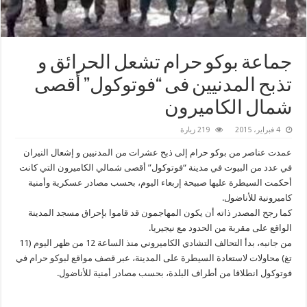
جماعة بوكو حرام تشعل الحرائق و
تذبح المدنيين فى “فوتوكول” أقصى
شمال الكاميرون
4 فبراير، 2015
219 زيارة
عمدت عناصر من بوكو حرام إلى ذبح عشرات من المدنيين و إشعال النيران
في عدد من البيوت في مدينة “فوتوكول” أقصى شمالي الكاميرون التي كانت
أحكمت السيطرة عليها صبيحة إربعاء اليوم، بحسب مصادر عسكرية وأمنية
كاميرونية للأناضول.
كما رجح المصدر ذاته أن يكون المهاجمون قد قاموا بإحراق مسجد المدينة
الواقع على مقربة من الحدود مع نيجيريا.
من جانبه، بدأ التحالف التشادي الكاميروني منذ الساعة 12 من ظهر اليوم (11
تغ) محاولات لاستعادة السيطرة على المدينة، عبر قصف مواقع لبوكو حرام في
فوتوكول انطلاقا من أطراف البلدة، بحسب مصادر أمنية للأناضول.