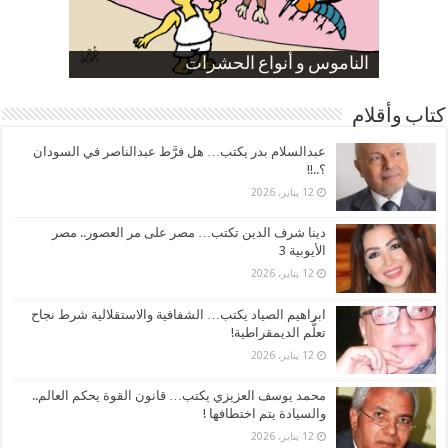
صورة كاركاتيرية
صورة كاركاتيرية
الناموس و أنواع الحشرات
الموظفين بعد ارتفاع الأسعار
ارتفاع نسبة الطلاق في مصر
كتاب وأقلام
عبدالسلام بدر يكتب… هل فرَّط عبدالناصر في السودان
؟..!!
12 يناير، 2026
دينا شرف الدين تكتب… مصر على مر العصور.. مصر
الأيوبية 3
12 يناير، 2026
ابراهيم الصياد يكتب… الشفافية والاستقلالية شرط نجاح
تعلُّم الديمقراطية!
12 يناير، 2026
محمد يوسف العزيزي يكتب… قانون القوة يحكم العالم..
والسيادة يتم اختطافها !
12 يناير، 2026