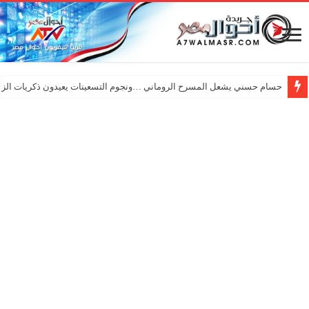
حسام حسني يشعل المسرح الروماني …ونجوم التسعينات يعيدون ذكريات الزم