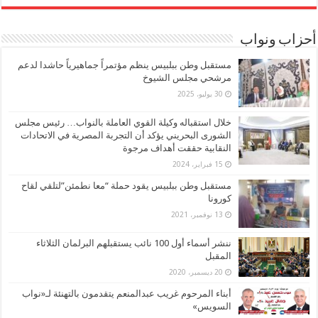
أحزاب ونواب
مستقبل وطن ببلبيس ينظم مؤتمراً جماهيرياً حاشدا لدعم
مرشحي مجلس الشيوخ
30 يوليو، 2025
خلال استقباله وكيلة القوي العاملة بالنواب… رئيس مجلس
الشورى البحريني يؤكد أن التجربة المصرية في الاتحادات
النقابية حققت أهداف مرجوة
15 فبراير، 2024
مستقبل وطن ببلبيس يقود حملة “معا نطمئن”لتلقي لقاح
كورونا
13 نوفمبر، 2021
ننشر أسماء أول 100 نائب يستقبلهم البرلمان الثلاثاء
المقبل
20 ديسمبر، 2020
أبناء المرحوم غريب عبدالمنعم يتقدمون بالتهنئة لـ«نواب
السويس»