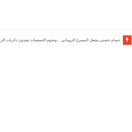
حسام حسني يشعل المسرح الروماني …ونجوم التسعينات يعيدون ذكريات الزم