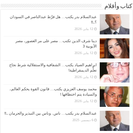
كتاب وأقلام
عبدالسلام بدر يكتب… هل فرَّط عبدالناصر في السودان
؟..!!
12 يناير، 2026
دينا شرف الدين تكتب… مصر على مر العصور.. مصر
الأيوبية 3
12 يناير، 2026
ابراهيم الصياد يكتب… الشفافية والاستقلالية شرط نجاح
تعلُّم الديمقراطية!
12 يناير، 2026
محمد يوسف العزيزي يكتب… قانون القوة يحكم العالم..
والسيادة يتم اختطافها !
12 يناير، 2026
عبدالسلام بدر يكتب… ناس . وناس بين التبذير والحرمان ..!!
6 ديسمبر، 2025