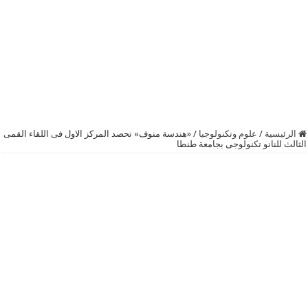
الرئيسية
/
علوم وتكنولوجيا
/
«هندسة منوف» تحصد المركز الاول فى اللقاء القمى
الثالث للنانو تكنولوجى بجامعة طنطا