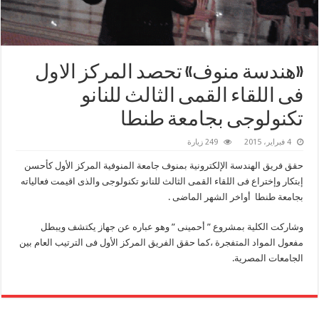
«هندسة منوف» تحصد المركز الاول
فى اللقاء القمى الثالث للنانو
تكنولوجى بجامعة طنطا
4 فبراير، 2015
249 زيارة
حقق فريق الهندسة الإلكترونية بمنوف جامعة المنوفية المركز الأول كأحسن
إبتكار وإختراع فى اللقاء القمى الثالث للنانو تكنولوجى والذى اقيمت فعالياته
بجامعة طنطا أواخر الشهر الماضى .
وشاركت الكلية بمشروع ” أحمينى ” وهو عباره عن جهاز يكتشف ويبطل
مفعول المواد المتفجرة ،كما حقق الفريق المركز الأول فى الترتيب العام بين
الجامعات المصرية.