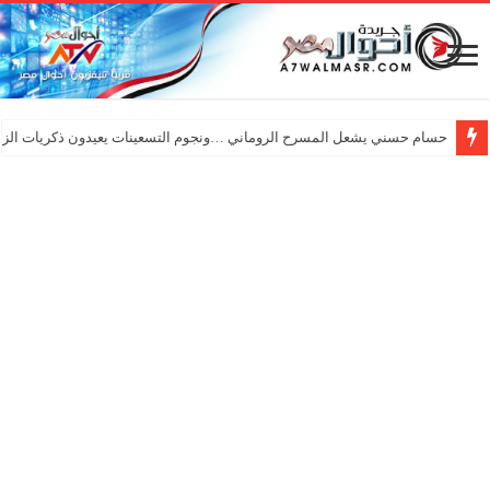
حسام حسني يشعل المسرح الروماني …ونجوم التسعينات يعيدون ذكريات الزم