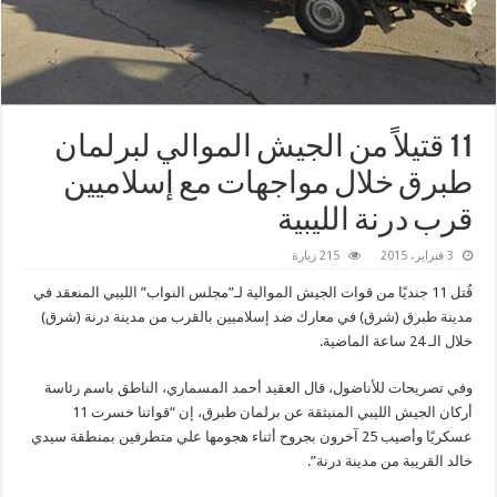
11 قتيلاً من الجيش الموالي لبرلمان
طبرق خلال مواجهات مع إسلاميين
قرب درنة الليبية
3 فبراير، 2015
215 زيارة
قُتل 11 جنديًا من قوات الجيش الموالية لـ”مجلس النواب” الليبي المنعقد في
مدينة طبرق (شرق) في معارك ضد إسلاميين بالقرب من مدينة درنة (شرق)
خلال الـ 24 ساعة الماضية.
وفي تصريحات للأناضول، قال العقيد أحمد المسماري، الناطق باسم رئاسة
أركان الجيش الليبي المنبثقة عن برلمان طبرق، إن “قواتنا خسرت 11
عسكريًا وأصيب 25 آخرون بجروح أثناء هجومها علي متطرفين بمنطقة سيدي
خالد القريبة من مدينة درنة”
.