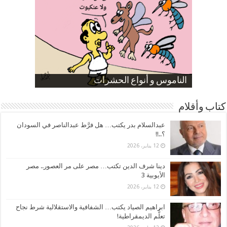
صورة كاركاتيرية
صورة كاركاتيرية
الناموس و أنواع الحشرات
الموظفين بعد ارتفاع الأسعار
ارتفاع نسبة الطلاق في مصر
كتاب وأقلام
عبدالسلام بدر يكتب… هل فرَّط عبدالناصر في السودان
؟..!!
12 يناير، 2026
دينا شرف الدين تكتب… مصر على مر العصور.. مصر
الأيوبية 3
12 يناير، 2026
ابراهيم الصياد يكتب… الشفافية والاستقلالية شرط نجاح
تعلُّم الديمقراطية!