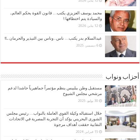
12 يناير، 2026
محمد يوسف العزيزي يكتب… قانون القوة يحكم العالم..
والسيادة يتم اختطافها !
12 يناير، 2026
عبدالسلام بدر يكتب… ناس . وناس بين التبذير والحرمان ..!!
6 ديسمبر، 2025
أحزاب ونواب
مستقبل وطن ببلبيس ينظم مؤتمراً جماهيرياً حاشدا لدعم
مرشحي مجلس الشيوخ
30 يوليو، 2025
خلال استقباله وكيلة القوي العاملة بالنواب… رئيس مجلس
الشورى البحريني يؤكد أن التجربة المصرية في الاتحادات
النقابية حققت أهداف مرجوة
15 فبراير، 2024