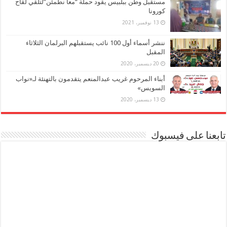
مستقبل وطن ببلبيس يقود حملة “معا نطمئن”لتلقي لقاح
كورونا
13 نوفمبر، 2021
ننشر أسماء أول 100 نائب يستقبلهم البرلمان الثلاثاء
المقبل
20 ديسمبر، 2020
أبناء المرحوم غريب عبدالمنعم يتقدمون بالتهنئة لـ«نواب
السويس»
13 ديسمبر، 2020
تابعنا على فيسبوك