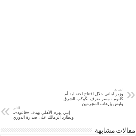
السابق
وزير لبناني خلال افتتاح احتفالية أم
كلثوم : مصر تعرف بكوكب الشرق
وليس بإرهاب المجرمين
التالي
إنبي يهزم الأهلي بهدف «قاعود»..
ويطارد الزمالك على صدارة الدوري
مقالات مشابهة