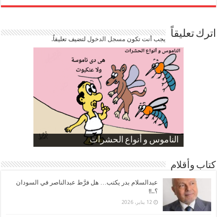
اترك تعليقاً
يجب أنت تكون
مسجل الدخول
لتضيف تعليقاً.
صورة كاركاتيرية
صورة كاركاتيرية
الناموس و أنواع الحشرات
الموظفين بعد ارتفاع الأسعار
ارتفاع نسبة الطلاق في مصر
كتاب وأقلام
عبدالسلام بدر يكتب… هل فرَّط عبدالناصر في السودان
؟..!!
12 يناير، 2026