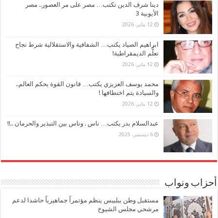
دينا شرف الدين تكتب… مصر على مر العصور.. مصر
الأيوبية 3
12 يناير، 2026
ابراهيم الصياد يكتب… الشفافية والاستقلالية شرط نجاح
تعلُّم الديمقراطية!
12 يناير، 2026
محمد يوسف العزيزي يكتب… قانون القوة يحكم العالم..
والسيادة يتم اختطافها !
12 يناير، 2026
عبدالسلام بدر يكتب… ناس . وناس بين التبذير والحرمان ..!!
6 ديسمبر، 2025
أحزاب ونواب
مستقبل وطن ببلبيس ينظم مؤتمراً جماهيرياً حاشدا لدعم
مرشحي مجلس الشيوخ