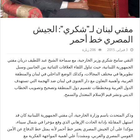
مفتي لبنان لـ”شكري”: الجيش
المصري خط أحمر
3 فبراير، 2015
206 زيارة
التقي سامح شكري وزير الخارجية، مع سماحة الشيخ عبد اللطيف دريان مفتي
الجمهورية اللبنانية، حيث تناول اللقاء العلاقات الثنائية بين الجانبين وسبل
تطويرها في مختلف المجالات، وكذلك الوضع الداخلي في لبنان والمنطقة
العربية، وأهمية التعاون مع دار الفتوى في لبنان ضد الهجمة التي تستهدف
الدول العربية ومخططات تقسيم دول المنطقة وتصحيح وتصويب الخطاب
الديني ونشر قيم الإسلام المعتدل والسمح.
وذكر المتحدث باسم وزارة الخارجية، أن مفتي الجمهورية اللبنانية كان قد
استهل المقابلة بإدانة الحادث الإرهابي الذي وقع مؤخرا في شمال سيناء،
مؤكدا على أن الجيش المصري يعتبر خط أحمر لأنه يمثل خط الدفاع عن الأمن
القومي المصري والعربي، ومشدداً علي أهمية المواجهة الفكرية مع