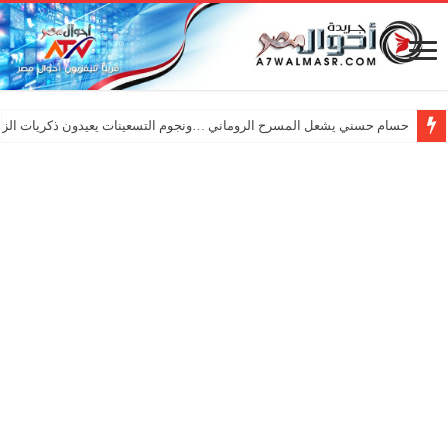
حسام حسني يشعل المسرح الروماني …ونجوم التسعينات يعيدون ذكريات الزم