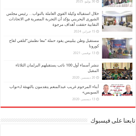
30 يوليو، 2025
خلال استقباله وكيلة القوي العاملة بالنواب… رئيس مجلس
الشورى البحريني يؤكد أن التجربة المصرية في الاتحادات
النقابية حققت أهداف مرجوة
15 فبراير، 2024
مستقبل وطن ببلبيس يقود حملة “معا نطمئن”لتلقي لقاح
كورونا
13 نوفمبر، 2021
ننشر أسماء أول 100 نائب يستقبلهم البرلمان الثلاثاء
المقبل
20 ديسمبر، 2020
أبناء المرحوم غريب عبدالمنعم يتقدمون بالتهنئة لـ«نواب
السويس»
13 ديسمبر، 2020
تابعنا على فيسبوك