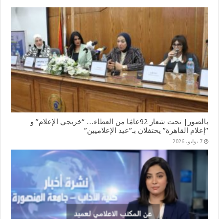
بالصور| تحت شعار 92عامًا من العطاء… “خريجي الإعلام” و
“إعلام القاهرة” يحتفلان بـ”عيد الإعلاميين”
7 يوليو، 2026