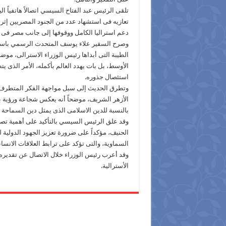
تلقى الرئيس عبد الفتاح السيسي اتصالاً هاتفياً ا
تعازيه فى استشهاد عدد من الجنود المصريين إثر ا
دعم استراليا الكامل ووقوفها إلى جانب مصر فى ح
وصرح السفير علاء يوسف المتحدث الرسمي باسم
الطيبة التى أبداها رئيس الوزراء الاسترالى، موض
الأوسط، بل بات يهدد العالم بأكمله، الأمر الذى 
استئصال جذوره.
وتطرق الحديث إلى سبل مواجهة الفكر المتطرف،
الأزهر الشريف، موضحاً أنه يعكس شجاعة ورؤية ب
بالنسبة للدين الاسلامى الذى يمثل دين السماحة 
وقد علق الرئيس السيسي بالتأكيد على أهمية تصحي
الحنيف، مؤكداً على ضرورة تعزيز الجهود الدولية ل
السماوية، والتى تؤكد على ترابط العلاقات الانس
وقد أعرب رئيس الوزراء خلال الاتصال عن تقدير
الأسترالية.