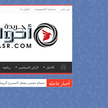
من نحن
سياسة الخصوصية
اتصل بنا
الاخبار
الركن السياسى
رياضة
حسام حسني يشعل المسرح الروماني
أخبار عاجلة