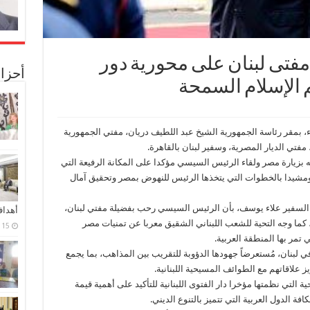
مفتى لبنان على محورية دور
أحزا
 الإسلام السمحة
اء، بمقر رئاسة الجمهورية الشيخ عبد اللطيف دريان، مفتي الجمهورية
مفتي الديار المصرية، وسفير لبنان بالقاهرة.
ه بزيارة مصر ولقاء الرئيس السيسي مؤكدا على المكانة الرفيعة التي
ومشيدا بالخطوات التي يتخذها الرئيس للنهوض بمصر وتحقيق آمال
لسفير علاء يوسف، بأن الرئيس السيسي رحب بفضيلة مفتي لبنان،
أهدا
كما وجه التحية للشعب اللبناني الشقيق معربا عن تمنيات مصر
15 فبراير، 2024
تمر بها المنطقة العربية.
ي لبنان، مُستعرضاً جهودها الدؤوبة للتقريب بين المذاهب، بما يجمع
لاقاتهم مع الطوائف المسيحية اللبنانية.
 التي نظمتها مؤخرا دار الفتوى اللبنانية للتأكيد على أهمية قيمة
 الدول العربية التي تتميز بالتنوع الديني.