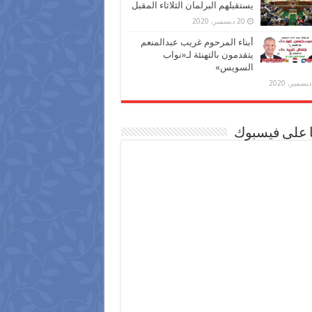
يستقبلهم البرلمان الثلاثاء المقبل
20 ديسمبر، 2020
أبناء المرحوم غريب عبدالمنعم
يتقدمون بالتهنئة لـ«نواب
السويس»
ا على فيسبوك