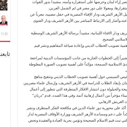
صر إزاء لبنان وحرصها على استقراره وأمنه، مشيدا بدور القوات
رارها، ومعولا على دور مصر في لم الشمل العربي.
 الأزهر الشريف ودار الإفتاء المصرية في حفل تنصيبه، معرباً عن
عنه،وأشار إلى الارتباط المباشر بين الأزهر الشريف ودار الفتوى
ريف ودار الافتاء اللبنانية، مشيداً برسالة الأزهر الشريف الوسطية
13 ديسمبر، 2020
لاسلامي الصحيح.
مية تصويب الخطاب الديني وإعادة صياغة المفاهيم ونشر قيم
تابعن
مشيراً إلى الخطوات الجارية من جانب المؤسسات الدينية لمراجعة
بادئ الاسلامية السمحة، مؤكداً على أهمية تصويب الصورة المغلوطة
.
الرئيس السيسي حول أهمية تصويب الخطاب الديني وتنقيح مناهج
 لبنان بإيفاد الطلاب للدراسة في الأزهر الشريف، وإرسال علماء مصريين
حة والحيلولة دون انتشار الافكار المتطرفة التي تتطور إلى أعمال
يناء مؤخراً من أعمال إرهابية آثمة. وفي هذا الصدد، قدم “دريان”
العريش الارهابي.
كد على محورية دور علماء الدين في مكافحة الفكر المتطرف ونشر
داً على دعم ومساندة الأزهر الشريف ووزارة الأوقاف المصرية لدار
ة التي تبث قيم الاسلام الصحيحة وتؤمن بحرية العبادة والعقيدة وتحض