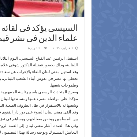
السيسى يؤكد فى لقائه 
علماء الدين فى نشر قيم
3 فبراير، 2015
188 زيارة
استقبل الرئيس عبد الفتاح السيسي، اليوم الثلاث
اللبنانية، وذلك بحضور فضيلة الدكتور شوقي علام، 
وقد استهل مفتي لبنان اللقاء بالإعراب عن سعادت
تحظى بها مصر في نفوس أبناء الشعب اللبناني، 
وطموحات شعبها.
وصرح المتحدث الرسمي باسم رئاسة الجمهورية ا
مؤكدا على مواصلة مصر دعمها ومساندتها للبنان، 
وشعبها له بالاستقرار في ظل الظروف الصعبة التي 
وقد ألقى مفتي لبنان الضوء على دور دار الفتوى ف
بين المسلمين ويحقق مصالحهم، ويساهم في تعزيز ع
وفي هذا الصدد، أشار مفتي لبنان إلى القمة الروحية
التعايش المشترك وتوجيه رسالة بهذا المضمون لكافة