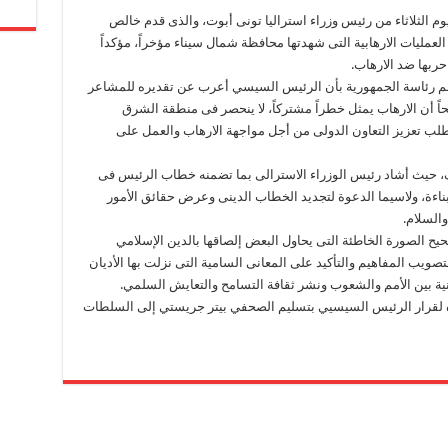
ليوم الثلاثاء من رئيس وزراء استراليا تونى أبوت، والذى قدم خالص
لعمليات الارهابية التى شهدتها محافظة شمال سيناء مؤخراً، مؤكداً
ربها ضد الارهاب.
 رئاسة الجمهورية بأن الرئيس السيسي أعرب عن تقديره للمشاعر
حاً أن الارهاب يمثل خطراً مشتركاً، لا ينحصر فى منطقة الشرق
يتطلب تعزيز التعاون الدولى من أجل مواجهة الارهاب والعمل على
 حيث أشاد رئيس الوزراء الاسترالى بما تضمنه خطاب الرئيس فى
ناءة، ولاسيما الدعوة لتجديد الخطاب الدينى وعرض حقائق الأمور
والسلام.
ح الصورة الخاطئة التى يحاول البعض إلصاقها بالدين الإسلامي
تصويب المفاهيم والتأكيد على المعانى السامية التى نزلت بها الأديان
انية بين الأمم والشعوب ونشر ثقافة التسامح والتعايش السلمي.
ه لقرار الرئيس السيسيي بتسليم الصحفي بيتر جريستي إلى السلطات