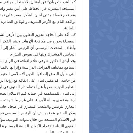
كما أعرب “دريان” عن امتنان بلاده تجاه مواقف م
المسلحة المصرية في الحفاظ على أمن مصر واستق
وقد قدم فضيلة مفتي لبنان الشكر لمصر على تمثيل
توافقه التام مع الأزهر الشريف والوثائق الصادرة 
اللبنانية.
كما أكد على الحاجة لتعزيز التعاون بين الأزهر الش
المعتدلة ودوره في مكافحة الإرهاب ونشر الفكر ا
وأضاف المتحدث الرسمي أن الرئيس أشار إلى أه
التعايش المشترك وبثها في نفوس النشء.
وقد أبدى الدكتور شوقي علام اتفاقه في الرأي، 
المناهج بمختلف المراحل الدراسية وإثرائها بالم
التي حاول البعض إلصاقها بالدين الإسلامي الحنيف
من جانبه، أكد مفتي لبنان على اتفاقه مع رؤية 
التعليم الدينية، معرباً عن اهتمام دار الفتوى في
إلى لبنان، للمساهمة في حماية قيم الاسلام الصحي
إرهابية تودى بحياة الأبرياء، على غرار ما شهدته س
التعازي للرئيس والشعب المصري في ضحايا حادث 
وذكر السفير علاء يوسف أن الرئيس السيسي قد أ
قيم الاسلام السمحة من خلال ندوات التوعية، مؤك
الفتوى اللبنانية لإعداد الكوادر الدينية المستنير
على التفكير والتأمل.