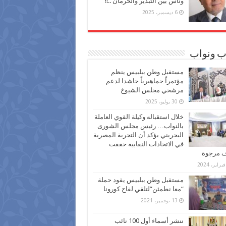
وناس بين التبذير والحرمان ..!!
6 ديسمبر، 2025
ب ونواب
مستقبل وطن ببلبيس ينظم
مؤتمراً جماهيرياً حاشدا لدعم
مرشحي مجلس الشيوخ
30 يوليو، 2025
خلال استقباله وكيلة القوي العاملة
بالنواب… رئيس مجلس الشورى
البحريني يؤكد أن التجربة المصرية
في الاتحادات النقابية حققت
ف مرجوة
مستقبل وطن ببلبيس يقود حملة
“معا نطمئن”لتلقي لقاح كورونا
13 نوفمبر، 2021
ننشر أسماء أول 100 نائب