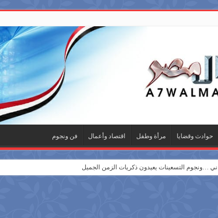
حوادث وقضايا
مرأة وطفل
اقتصاد وأعمال
فن ونجوم
 …ونجوم التسعينات يعيدون ذكريات الزمن الجميل