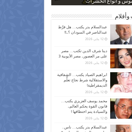
 كاركاتيرية
 كاركاتيرية
موس و أنواع الحشرات
ظفين بعد ارتفاع الأسعار
اع نسبة الطلاق في مصر
وأقلام
عبدالسلام بدر يكتب… هل فرَّط
عبدالناصر في السودان ؟..!!
12 يناير، 2026
دينا شرف الدين تكتب… مصر
على مر العصور.. مصر الأيوبية 3
12 يناير، 2026
ابراهيم الصياد يكتب… الشفافية
والاستقلالية شرط نجاح تعلُّم
الديمقراطية!
12 يناير، 2026
محمد يوسف العزيزي يكتب…
قانون القوة يحكم العالم..
والسيادة يتم اختطافها !
12 يناير، 2026
عبدالسلام بدر يكتب… ناس .