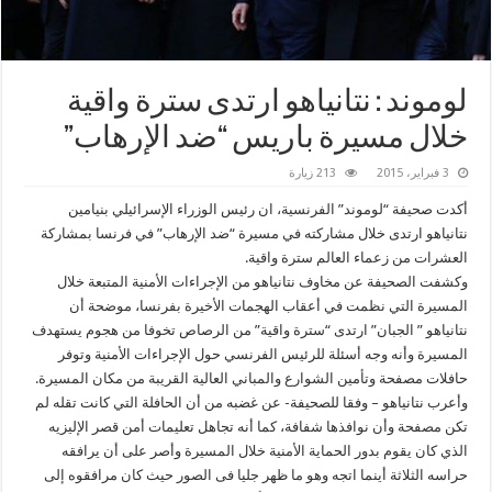
لوموند : نتانياهو ارتدى سترة واقية
خلال مسيرة باريس “ضد الإرهاب”
3 فبراير، 2015
213 زيارة
أكدت صحيفة “لوموند” الفرنسية، ان رئيس الوزراء الإسرائيلي بنيامين
نتانياهو ارتدى خلال مشاركته في مسيرة “ضد الإرهاب” في فرنسا بمشاركة
العشرات من زعماء العالم سترة واقية.
وكشفت الصحيفة عن مخاوف نتانياهو من الإجراءات الأمنية المتبعة خلال
المسيرة التي نظمت في أعقاب الهجمات الأخيرة بفرنسا، موضحة أن
نتانياهو ” الجبان” ارتدى “سترة واقية” من الرصاص تخوفا من هجوم يستهدف
المسيرة وأنه وجه أسئلة للرئيس الفرنسي حول الإجراءات الأمنية وتوفر
حافلات مصفحة وتأمين الشوارع والمباني العالية القريبة من مكان المسيرة.
وأعرب نتانياهو – وفقا للصحيفة- عن غضبه من أن الحافلة التي كانت تقله لم
تكن مصفحة وأن نوافذها شفافة، كما أنه تجاهل تعليمات أمن قصر الإليزيه
الذي كان يقوم بدور الحماية الأمنية خلال المسيرة وأصر على أن يرافقه
حراسه الثلاثة أينما اتجه وهو ما ظهر جليا فى الصور حيث كان مرافقوه إلى