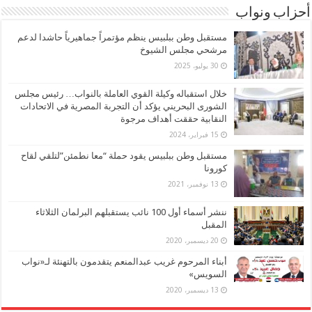
أحزاب ونواب
مستقبل وطن ببلبيس ينظم مؤتمراً جماهيرياً حاشدا لدعم
مرشحي مجلس الشيوخ
30 يوليو، 2025
خلال استقباله وكيلة القوي العاملة بالنواب… رئيس مجلس
الشورى البحريني يؤكد أن التجربة المصرية في الاتحادات
النقابية حققت أهداف مرجوة
15 فبراير، 2024
مستقبل وطن ببلبيس يقود حملة “معا نطمئن”لتلقي لقاح
كورونا
13 نوفمبر، 2021
ننشر أسماء أول 100 نائب يستقبلهم البرلمان الثلاثاء
المقبل
20 ديسمبر، 2020
أبناء المرحوم غريب عبدالمنعم يتقدمون بالتهنئة لـ«نواب
السويس»
13 ديسمبر، 2020