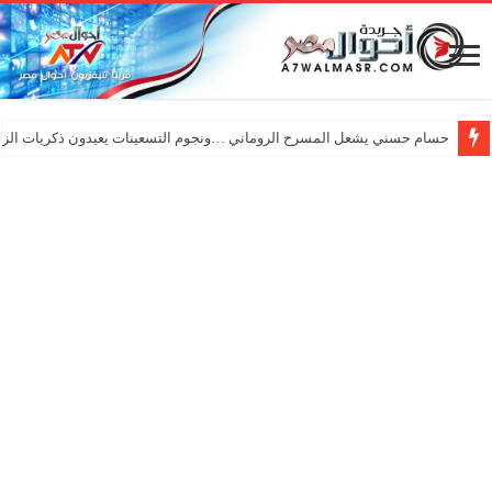
حسام حسني يشعل المسرح الروماني …ونجوم التسعينات يعيدون ذكريات الزم