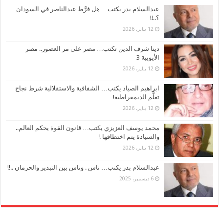
عبدالسلام بدر يكتب… هل فرَّط عبدالناصر في السودان
؟..!!
12 يناير، 2026
دينا شرف الدين تكتب… مصر على مر العصور.. مصر
الأيوبية 3
12 يناير، 2026
ابراهيم الصياد يكتب… الشفافية والاستقلالية شرط نجاح
تعلُّم الديمقراطية!
12 يناير، 2026
محمد يوسف العزيزي يكتب… قانون القوة يحكم العالم..
والسيادة يتم اختطافها !
12 يناير، 2026
عبدالسلام بدر يكتب… ناس . وناس بين التبذير والحرمان ..!!
6 ديسمبر، 2025