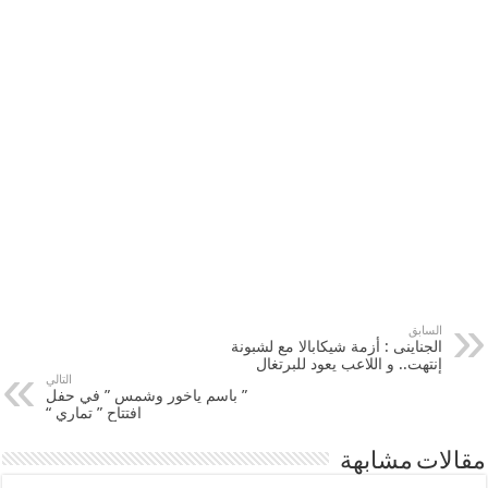
السابق
الجناينى : أزمة شيكابالا مع لشبونة
إنتهت.. و اللاعب يعود للبرتغال
التالي
” باسم ياخور وشمس ” في حفل
افتتاح ” تماري “
مقالات مشابهة