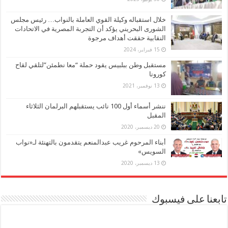
خلال استقباله وكيلة القوي العاملة بالنواب… رئيس مجلس
الشورى البحريني يؤكد أن التجربة المصرية في الاتحادات
النقابية حققت أهداف مرجوة
15 فبراير، 2024
مستقبل وطن ببلبيس يقود حملة “معا نطمئن”لتلقي لقاح
كورونا
13 نوفمبر، 2021
ننشر أسماء أول 100 نائب يستقبلهم البرلمان الثلاثاء
المقبل
20 ديسمبر، 2020
أبناء المرحوم غريب عبدالمنعم يتقدمون بالتهنئة لـ«نواب
السويس»
13 ديسمبر، 2020
تابعنا على فيسبوك