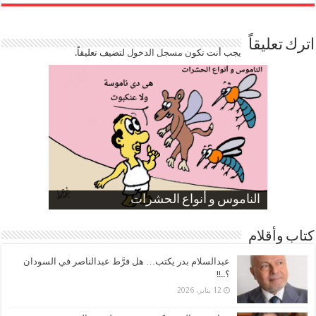
اترك تعليقاً
يجب أنت تكون
مسجل الدخول
لتضيف تعليقاً.
صورة كاركاتيرية
صورة كاركاتيرية
الناموس و أنواع الحشرات
الموظفين بعد ارتفاع الأسعار
ارتفاع نسبة الطلاق في مصر
كتاب وأقلام
عبدالسلام بدر يكتب… هل فرَّط عبدالناصر في السودان
؟..!!
12 يناير، 2026