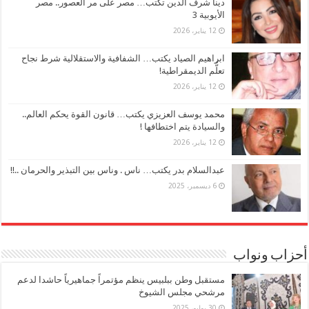
دينا شرف الدين تكتب… مصر على مر العصور.. مصر
الأيوبية 3
12 يناير، 2026
ابراهيم الصياد يكتب… الشفافية والاستقلالية شرط نجاح
تعلُّم الديمقراطية!
12 يناير، 2026
محمد يوسف العزيزي يكتب… قانون القوة يحكم العالم..
والسيادة يتم اختطافها !
12 يناير، 2026
عبدالسلام بدر يكتب… ناس . وناس بين التبذير والحرمان ..!!
6 ديسمبر، 2025
أحزاب ونواب
مستقبل وطن ببلبيس ينظم مؤتمراً جماهيرياً حاشدا لدعم
مرشحي مجلس الشيوخ
30 يوليو، 2025