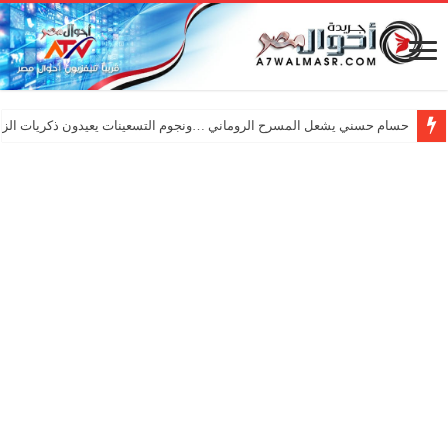
حسام حسني يشعل المسرح الروماني …ونجوم التسعينات يعيدون ذكريات الزم