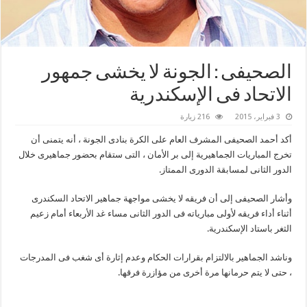
الصحيفى : الجونة لا يخشى جمهور
الاتحاد فى الإسكندرية
3 فبراير، 2015
216 زيارة
أكد أحمد الصحيفى المشرف العام على الكرة بنادى الجونة ، أنه يتمنى أن
تخرج المباريات الجماهيرية إلى بر الأمان ، التى ستقام بحضور جماهيرى خلال
الدور الثانى لمسابقة الدورى الممتاز.
وأشار الصحيفى إلى أن فريقه لا يخشى مواجهة جماهير الاتحاد السكندرى
أثناء أداء فريقه لأولى مبارياته فى الدور الثانى مساء غد الأربعاء أمام زعيم
الثغر باستاد الإسكندرية.
وناشد الجماهير بالالتزام بقرارات الحكام وعدم إثارة أى شغب فى المدرجات
، حتى لا يتم حرمانها مرة أخرى من مؤازرة فرقها.