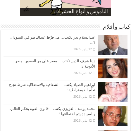
صورة كاركاتيرية
صورة كاركاتيرية
الناموس و أنواع الحشرات
الموظفين بعد ارتفاع الأسعار
ارتفاع نسبة الطلاق في مصر
كتاب وأقلام
عبدالسلام بدر يكتب… هل فرَّط عبدالناصر في السودان
؟..!!
12 يناير، 2026
دينا شرف الدين تكتب… مصر على مر العصور.. مصر
الأيوبية 3
12 يناير، 2026
ابراهيم الصياد يكتب… الشفافية والاستقلالية شرط نجاح
تعلُّم الديمقراطية!
12 يناير، 2026
محمد يوسف العزيزي يكتب… قانون القوة يحكم العالم..
والسيادة يتم اختطافها !
12 يناير، 2026