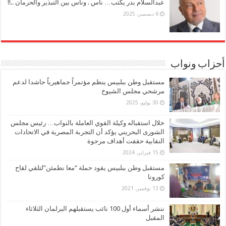
عبدالسلام بدر يكتب… ناس . وناس بين التبذير والحرمان ..!!
6 ديسمبر، 2025
أحزاب ونواب
مستقبل وطن ببلبيس ينظم مؤتمراً جماهيرياً حاشدا لدعم
مرشحي مجلس الشيوخ
30 يوليو، 2025
خلال استقباله وكيلة القوي العاملة بالنواب… رئيس مجلس
الشورى البحريني يؤكد أن التجربة المصرية في الاتحادات
النقابية حققت أهداف مرجوة
15 فبراير، 2024
مستقبل وطن ببلبيس يقود حملة “معا نطمئن”لتلقي لقاح
كورونا
13 نوفمبر، 2021
ننشر أسماء أول 100 نائب يستقبلهم البرلمان الثلاثاء
المقبل