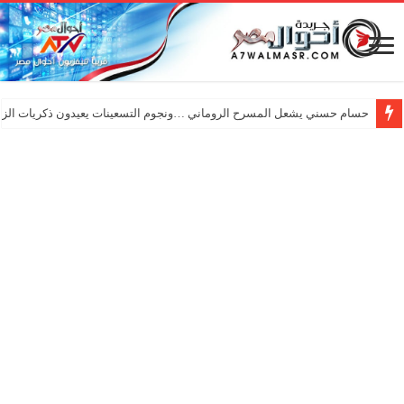
حسام حسني يشعل المسرح الروماني …ونجوم التسعينات يعيدون ذكريات الزم