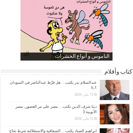
صورة كاركاتيرية
صورة كاركاتيرية
الناموس و أنواع الحشرات
الموظفين بعد ارتفاع الأسعار
ارتفاع نسبة الطلاق في مصر
كتاب وأقلام
عبدالسلام بدر يكتب… هل فرَّط عبدالناصر في السودان
؟..!!
12 يناير، 2026
دينا شرف الدين تكتب… مصر على مر العصور.. مصر
الأيوبية 3
12 يناير، 2026
ابراهيم الصياد يكتب… الشفافية والاستقلالية شرط نجاح