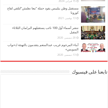
15 فبراير، 2024
مستقبل وطن ببلبيس يقود حملة “معا نطمئن”لتلقي لقاح
كورونا
13 نوفمبر، 2021
ننشر أسماء أول 100 نائب يستقبلهم البرلمان الثلاثاء
المقبل
20 ديسمبر، 2020
أبناء المرحوم غريب عبدالمنعم يتقدمون بالتهنئة لـ«نواب
السويس»
13 ديسمبر، 2020
تابعنا على فيسبوك