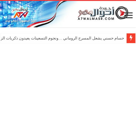
حسام حسني يشعل المسرح الروماني …ونجوم التسعينات يعيدون ذكريات الزم