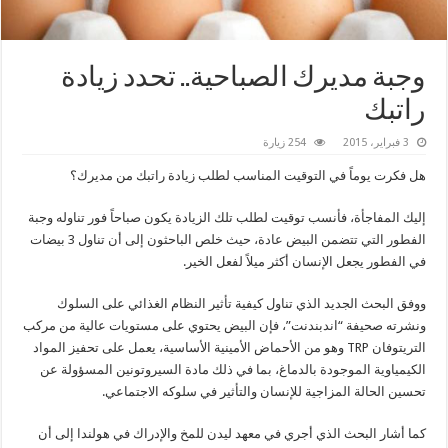
وجبة مديرك الصباحية.. تحدد زيادة
راتبك
3 فبراير، 2015
254 زيارة
هل فكرت يوماً في التوقيت المناسب لطلب زيادة راتبك من مديرك؟
إليك المفاجأة، فأنسب توقيت لطلب تلك الزيادة يكون صباحاً فور تناوله وجبة
الفطور التي تتضمن البيض عادة، حيث خلص الباحثون إلى أن تناول 3 بيضات
في الفطور يجعل الإنسان أكثر ميلاً لفعل الخير.
ووفق البحث الجديد الذي تناول كيفية تأثير النظام الغذائي على السلوك
ونشرته صحيفة “اندبندنت”، فإن البيض يحتوي على مستويات عالية من مركب
التريتوفان TRP وهو من الأحماض الأمينية الأساسية، يعمل على تحفيز المواد
الكيمياوية الموجودة بالدماغ، بما في ذلك مادة السيروتونين المسؤولة عن
تحسين الحالة المزاجية للإنسان والتأثير في سلوكه الاجتماعي.
كما أشار البحث الذي أجري في معهد ليدن للمخ والإدراك في هولندا إلى أن