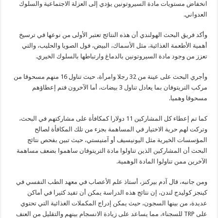
انخفاض مستويات مادة السيروتونين يؤدي إلى العزلة الاجتماعية والسلوك
العدواني.
وأكد فريق البحث الهولندي أن هذه النتائج تعتبر الأولى من نوعها في ترسيخ
أهمية الأطعمة الغذائية، مثل الأسماك، البيض، فول الصويا والحليب، والتي
تعزز من وجود مادة السيروتونين بالدماغ وارتباطها بالسلوك الخيري.
وأجري البحث على عينة من 32 رجلا وامرأة، حيث تناول 16 منهم مسحوقا من
مركب التريتوفان بما يعادل تناول 3 بيضات، أما الآخرون فتم إعطاؤهم
مسحوقا وهميا.
كما تم إعطاء كل المشاركين 11 دولارا كمكافأة على مشاركتهم في البحث،
وتركت لهم حرية الاختيار في المساهمة بجزء من تلك المكافأة لصالح
المؤسسات الخيرية مثل اليونيسيف أو آمنيستي، حيث تبين بفحص نتائج
البحث أن المشاركين الذين تناولوا مادة التريتوفان ساهموا بضعف مساهمة
الآخرين ممن تناولوا المادة الوهمية.
ومن جانبه، قال آدم بيركنز، أستاذ علم الأعصاب في معهد الطب النفسي في
كينجز كوليدج لندن، إن نتائج هذه الدراسة يمكن أن تفيد كثيرا في أماكن
عديدة، من بينها السجون، حيث يمكن إدراج المكملات الغذائية التي تحتوي
على TRP للسجناء، مما يساعد على زيادة الانسجام بينهم والتقليل من العنف