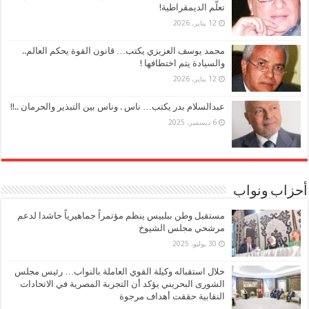
تعلُّم الديمقراطية!
12 يناير، 2026
محمد يوسف العزيزي يكتب… قانون القوة يحكم العالم..
والسيادة يتم اختطافها !
12 يناير، 2026
عبدالسلام بدر يكتب… ناس . وناس بين التبذير والحرمان ..!!
6 ديسمبر، 2025
أحزاب ونواب
مستقبل وطن ببلبيس ينظم مؤتمراً جماهيرياً حاشدا لدعم
مرشحي مجلس الشيوخ
30 يوليو، 2025
خلال استقباله وكيلة القوي العاملة بالنواب… رئيس مجلس
الشورى البحريني يؤكد أن التجربة المصرية في الاتحادات
النقابية حققت أهداف مرجوة