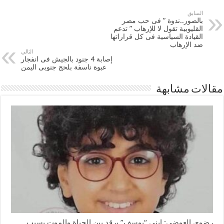
السابق
بالصور..ندوة ” فى حب مصر
القليوبية تقول لا للإرهاب ” تدعم
القيادة السياسية فى كل قراراتها
ضد الإرهاب
التالي
إصابة 4 جنود بالجيش فى انفجار
عبوة ناسفة بلحج جنوبى اليمن
مقالات مشابهة
رضوي العوضي: ابني “يوسف” يرقد بين الحياة والموت بسبب