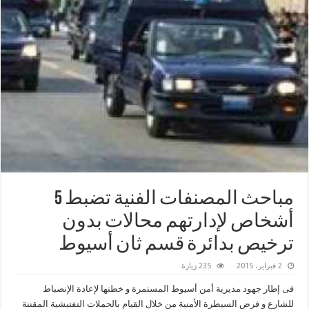
مباحث المصنفات الفنية تضبط 5
أشخاص لإدارتهم محالات بدون
ترخيص بدائرة قسم ثان أسيوط
2 فبراير، 2015
235 زيارة
فى إطار جهود مديرية أمن أسيوط المستمرة و خطتها لإعادة الإنضباط
للشارع و فرض السيطرة الأمنية من خلال القيام بالحملات التفتيشية المقننة