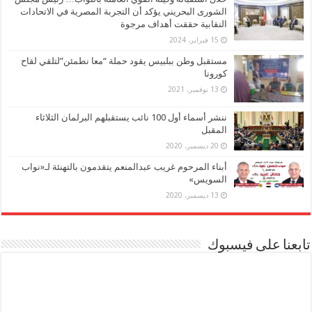
الشورى البحريني يؤكد أن التجربة المصرية في الاتحادات
النقابية حققت أهداف مرجوة
15 فبراير، 2024
مستقبل وطن ببلبيس يقود حملة “معا نطمئن”لتلقي لقاح
كورونا
13 نوفمبر، 2021
ننشر أسماء أول 100 نائب يستقبلهم البرلمان الثلاثاء
المقبل
20 ديسمبر، 2020
أبناء المرحوم غريب عبدالمنعم يتقدمون بالتهنئة لـ«نواب
السويس»
13 ديسمبر، 2020
تابعنا على فيسبوك