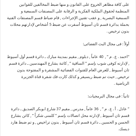
على كافة مظاهر الخروج على القانون و منها ضبط المخالفين للقوانين
المنظمة لحقوق الملكية الفكرية و الرقابة على المصنفات السمعية و
السمعية البصرية , و عقب تقنين الإجراءات , قام ضباط قسم المصنفات الفنية
بحملة بدائرة قسم ثان أسيوط أسفرت عن ضبط 5 أشخاص لإدارتهم محلات
بدون ترخيص .
أولاً : فى مجال البث الفضائى
:
“
احمد . ع . م ” , 40 عاماً , دبلوم , مقيم بمدينة مبارك ـ دائرة قسم أول أسيوط
, لإدارته كوفى شوب بإسم ” الساقية ” , كائنة بشارع المهندسين ـ دائرة قسم
ثان أسيوط , للعرض العام للقنوات الفضائية المشفرة و المفتوحة بدون
ترخيص , حيث تم ضبط ريسيفر و كذلك كارت فك شفرة قناة الجزيرة
الرياضية .
ثانياً : فى مجال البرمجيات
:
” عادل . أ . ع . م ” , 36 عاماً , مدرس , مقيم 37 شارع ابوبكر الصديق ـ دائرة
قسم ثان أسيوط , لإدارته محل اتصالات بإسم ” كلمنى شكراً ” , كائن بشارع
الحسن و الحسين ـ دائرة قسم ثان أسيوط , بدون تراخيص , و تم ضبط هارد
ديسك
.