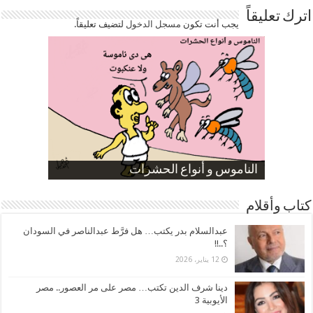
اترك تعليقاً
يجب أنت تكون
مسجل الدخول
لتضيف تعليقاً.
صورة كاركاتيرية
صورة كاركاتيرية
الناموس و أنواع الحشرات
الموظفين بعد ارتفاع الأسعار
ارتفاع نسبة الطلاق في مصر
كتاب وأقلام
عبدالسلام بدر يكتب… هل فرَّط عبدالناصر في السودان
؟..!!
12 يناير، 2026
دينا شرف الدين تكتب… مصر على مر العصور.. مصر
الأيوبية 3