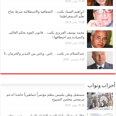
12 يناير، 2026
ابراهيم الصياد يكتب… الشفافية والاستقلالية شرط نجاح
تعلُّم الديمقراطية!
12 يناير، 2026
محمد يوسف العزيزي يكتب… قانون القوة يحكم العالم..
والسيادة يتم اختطافها !
12 يناير، 2026
عبدالسلام بدر يكتب… ناس . وناس بين التبذير والحرمان ..!!
6 ديسمبر، 2025
أحزاب ونواب
مستقبل وطن ببلبيس ينظم مؤتمراً جماهيرياً حاشدا لدعم
مرشحي مجلس الشيوخ
30 يوليو، 2025
خلال استقباله وكيلة القوي العاملة بالنواب… رئيس مجلس