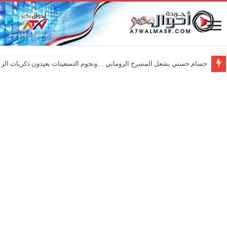
حسام حسني يشعل المسرح الروماني …ونجوم التسعينات يعيدون ذكريات الزم