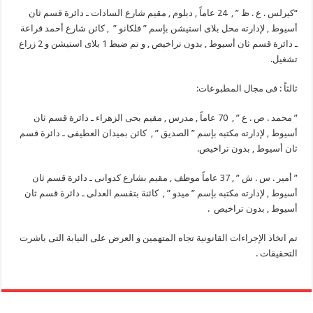
“
كيرلس . ع . ظ ” , 24 عاماً , دبلوم , مقيم شارع السادات ـ دائرة قسم ثان
أسيوط , لإدارته محل بلاى استيشن بإسم ” فلكانو ” , كائن شارع أحمد قراعة
ـ دائرة قسم ثان أسيوط , بدون تراخيص , و تم ضبط 1 بلاى استيشن و 2 زراع
تشغيل
.
ثالثاً : فى مجال المطبوعات
:
” محمد . ص . ع ” , 70 عاماً , مدرس , مقيم بحى الزهراء ـ دائرة قسم ثان
أسيوط , لإدارته مكتبه بإسم ” الصديق ” , كائن بميدان العطيفى ـ دائرة قسم
ثان أسيوط , بدون تراخيص
.
” أمير . س . ش ” , 37 عاماً موظف , مقيم بشارع كدوانى ـ دائرة قسم ثان
أسيوط , لإدارته مكتبه بإسم ” ميدو ” , كائنة بتقسم العدلى ـ دائرة قسم ثان
أسيوط , بدون تراخيص
.
تم اتخاذ الإجراءات القانونية تجاه المتهمين و العرض على النيابة التى باشرت
التحقيقات .