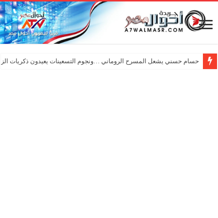
حسام حسني يشعل المسرح الروماني …ونجوم التسعينات يعيدون ذكريات الزم