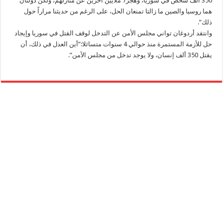
350 ألف شخص في سوريا، وهجِّر7 ملايين آخرين عن منازلهم، ولكن دولتان
هما روسيا والصين ما زالتا تمنعان الحل، على الرغم من حديثنا مراراً حول
ذلك”.
وانتقد أردوغان تواني مجلس الأمن عن التدخل لوقف القتل في سوريا وإيجاد
حل للأزمة المستمرة منذ حوالي 4 سنوات متسائلا:”أين العدل في ذلك، أن
يقتل 350 ألف إنسان، ولا يوجد تدخل من مجلس الأمن”.