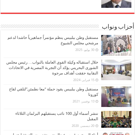
أحزاب ونواب
مستقبل وطن ببلبيس ينظم مؤتمراً جماهيرياً حاشدا لدعم
مرشحي مجلس الشيوخ
30 يوليو، 2025
خلال استقباله وكيلة القوي العاملة بالنواب… رئيس مجلس
الشورى البحريني يؤكد أن التجربة المصرية في الاتحادات
النقابية حققت أهداف مرجوة
15 فبراير، 2024
مستقبل وطن ببلبيس يقود حملة “معا نطمئن”لتلقي لقاح
كورونا
13 نوفمبر، 2021
ننشر أسماء أول 100 نائب يستقبلهم البرلمان الثلاثاء
المقبل
20 ديسمبر، 2020
أبناء المرحوم غريب عبدالمنعم يتقدمون بالتهنئة لـ«نواب