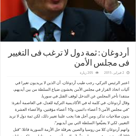
‫‏أردوغان ‬: ثمة دول لا ترغب فى التغيير
فى مجلس الأمن
2 فبراير، 2015
205 زيارة
اعتبر الرئيس التركي، رجب طيب أردوغان، أن الذين لا يريديون تغيرا في
آليات اتخاذ القرار في مجلس الأمن يخشون ضياع السلطة من بين أيديهم،
منتقدا تأخر المجلس عن التدخل لوقف القتل في سوريا.
وقال أردوغان، في كلمة له في الأكاديمية التركية للعدل، في العاصمة أنقرة:
“في مجلس الأمن 5 أعضاء دائمين، و10 أعضاء مؤقتين، والأعضاء العشرة
بدون صلاحيات تذكر، ومن أجل هذا يجب علينا تغيير ذلك، لكن ثمة دول لا تريد
التغيير، لكي لا يضيِّعوا السلطة التي بين أيديهم”.
واتهم أردوغان كلا من روسيا والصين بعرقلة حل الأزمة السورية قائلا: “قتل