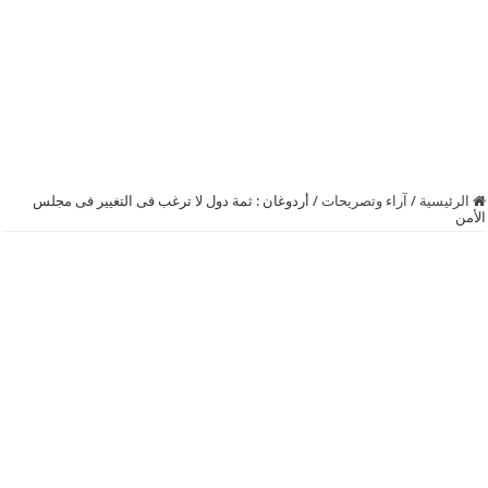
الرئيسية
/
آراء وتصريحات
/
‫‏أردوغان ‬: ثمة دول لا ترغب فى التغيير فى مجلس
الأمن