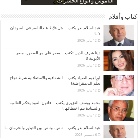
صورة كاركاتيرية
صورة كاركاتيرية
الناموس و أنواع الحشرات
الموظفين بعد ارتفاع الأسعار
ارتفاع نسبة الطلاق في مصر
كتاب وأقلام
عبدالسلام بدر يكتب… هل فرَّط عبدالناصر في السودان
؟..!!
12 يناير، 2026
دينا شرف الدين تكتب… مصر على مر العصور.. مصر
الأيوبية 3
12 يناير، 2026
ابراهيم الصياد يكتب… الشفافية والاستقلالية شرط نجاح
تعلُّم الديمقراطية!
12 يناير، 2026
محمد يوسف العزيزي يكتب… قانون القوة يحكم العالم..
والسيادة يتم اختطافها !
12 يناير، 2026
عبدالسلام بدر يكتب… ناس . وناس بين التبذير والحرمان ..!!
6 ديسمبر، 2025