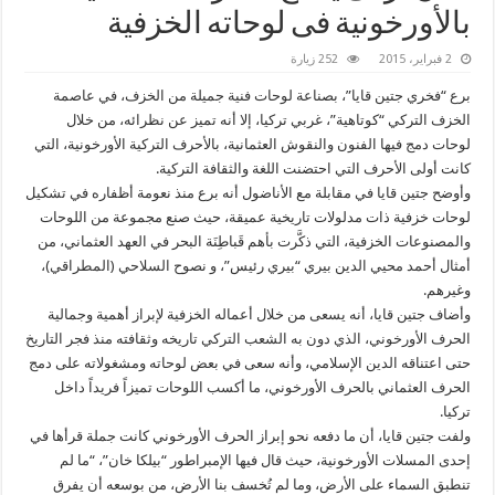
بالأورخونية فى لوحاته الخزفية
2 فبراير، 2015
252 زيارة
برع “فخري جتين قايا”، بصناعة لوحات فنية جميلة من الخزف، في عاصمة
الخزف التركي “كوتاهية”، غربي تركيا، إلا أنه تميز عن نظرائه، من خلال
لوحات دمج فيها الفنون والنقوش العثمانية، بالأحرف التركية الأورخونية، التي
كانت أولى الأحرف التي احتضنت اللغة والثقافة التركية.
وأوضح جتين قايا في مقابلة مع الأناضول أنه برع منذ نعومة أظفاره في تشكيل
لوحات خزفية ذات مدلولات تاريخية عميقة، حيث صنع مجموعة من اللوحات
والمصنوعات الخزفية، التي ذكَّرت بأهم قَباطِنَة البحر في العهد العثماني، من
أمثال أحمد محيي الدين بيري “بيري رئيس”، و نصوح السلاحي (المطراقي)،
وغيرهم.
وأضاف جتين قايا، أنه يسعى من خلال أعماله الخزفية لإبراز أهمية وجمالية
الحرف الأورخوني، الذي دون به الشعب التركي تاريخه وثقافته منذ فجر التاريخ
حتى اعتناقه الدين الإسلامي، وأنه سعى في بعض لوحاته ومشغولاته على دمج
الحرف العثماني بالحرف الأورخوني، ما أكسب اللوحات تميزاً فريداً داخل
تركيا.
ولفت جتين قايا، أن ما دفعه نحو إبراز الحرف الأورخوني كانت جملة قرأها في
إحدى المسلات الأورخونية، حيث قال فيها الإمبراطور “بيلكا خان”، “ما لم
تنطبق السماء على الأرض، وما لم تُخسف بنا الأرض، من بوسعه أن يفرق