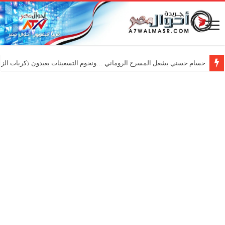
حسام حسني يشعل المسرح الروماني …ونجوم التسعينات يعيدون ذكريات الزم