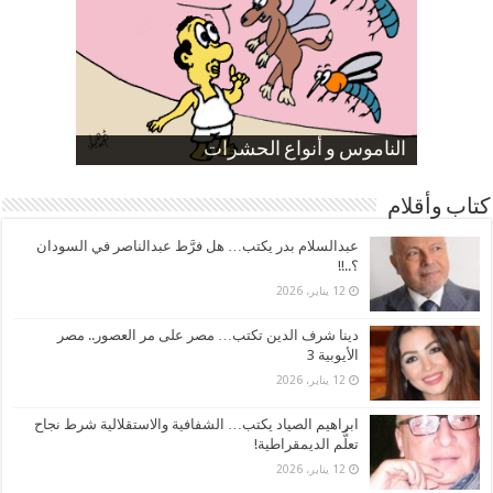
صورة كاركاتيرية
صورة كاركاتيرية
الناموس و أنواع الحشرات
الموظفين بعد ارتفاع الأسعار
ارتفاع نسبة الطلاق في مصر
كتاب وأقلام
عبدالسلام بدر يكتب… هل فرَّط عبدالناصر في السودان
؟..!!
12 يناير، 2026
دينا شرف الدين تكتب… مصر على مر العصور.. مصر
الأيوبية 3
12 يناير، 2026
ابراهيم الصياد يكتب… الشفافية والاستقلالية شرط نجاح
تعلُّم الديمقراطية!
12 يناير، 2026