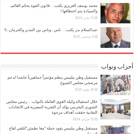
محمد يوسف العزيزي يكتب… قانون القوة يحكم العالم..
والسيادة يتم اختطافها !
12 يناير، 2026
عبدالسلام بدر يكتب… ناس . وناس بين التبذير والحرمان ..!!
6 ديسمبر، 2025
أحزاب ونواب
مستقبل وطن ببلبيس ينظم مؤتمراً جماهيرياً حاشدا لدعم
مرشحي مجلس الشيوخ
30 يوليو، 2025
خلال استقباله وكيلة القوي العاملة بالنواب… رئيس مجلس
الشورى البحريني يؤكد أن التجربة المصرية في الاتحادات
النقابية حققت أهداف مرجوة
15 فبراير، 2024
مستقبل وطن ببلبيس يقود حملة “معا نطمئن”لتلقي لقاح
كورونا