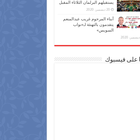
يستقبلهم البرلمان الثلاثاء المقبل
20 ديسمبر، 2020
أبناء المرحوم غريب عبدالمنعم
يتقدمون بالتهنئة لـ«نواب
السويس»
ا على فيسبوك