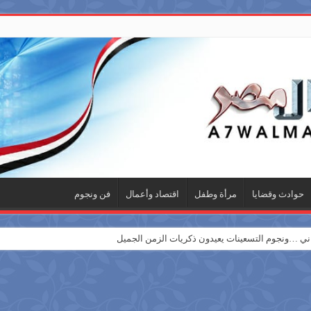
حوادث وقضايا
مرأة وطفل
اقتصاد وأعمال
فن ونجوم
 …ونجوم التسعينات يعيدون ذكريات الزمن الجميل