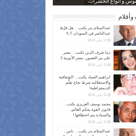
 كاركاتيرية
 كاركاتيرية
موس و أنواع الحشرات
ظفين بعد ارتفاع الأسعار
اع نسبة الطلاق في مصر
وأقلام
عبدالسلام بدر يكتب… هل فرَّط
عبدالناصر في السودان ؟..!!
12 يناير، 2026
دينا شرف الدين تكتب… مصر
على مر العصور.. مصر الأيوبية 3
12 يناير، 2026
ابراهيم الصياد يكتب… الشفافية
والاستقلالية شرط نجاح تعلُّم
الديمقراطية!
12 يناير، 2026
محمد يوسف العزيزي يكتب…
قانون القوة يحكم العالم..
والسيادة يتم اختطافها !
12 يناير، 2026
عبدالسلام بدر يكتب… ناس .