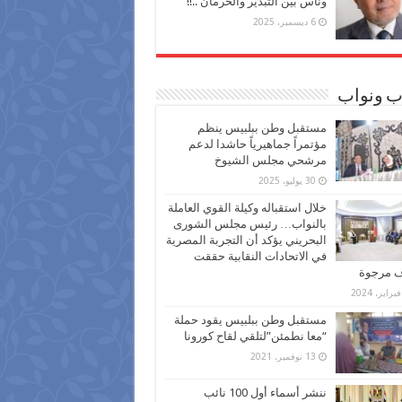
وناس بين التبذير والحرمان ..!!
6 ديسمبر، 2025
ب ونواب
مستقبل وطن ببلبيس ينظم
مؤتمراً جماهيرياً حاشدا لدعم
مرشحي مجلس الشيوخ
30 يوليو، 2025
خلال استقباله وكيلة القوي العاملة
بالنواب… رئيس مجلس الشورى
البحريني يؤكد أن التجربة المصرية
في الاتحادات النقابية حققت
ف مرجوة
مستقبل وطن ببلبيس يقود حملة
“معا نطمئن”لتلقي لقاح كورونا
13 نوفمبر، 2021
ننشر أسماء أول 100 نائب