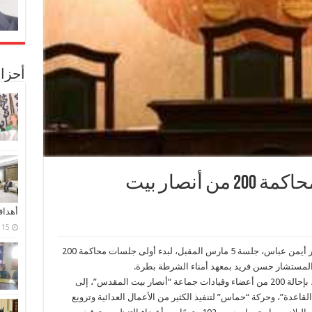
أحزا
5 مارس..أولى جلسات محاكمة 200 من أنصار بيت
أهدا
15 فبراير، 2024
حددت محكمة استئناف القاهرة يرئاسة المستشار أيمن عباس، جلسة 5 مارس المقبل، لبدء أولى جلسات محاكمة 200
المستشار حسن فريد بمعهد أمناء الشرطة بطرة.
كان النائب العام قد أمر المستشار، هشام بركات، بإحالة 200 من أعضاء وقيادات جماعة “أنصار بيت المقدس”، إلى
القاعدة”، وحركة “حماس” لتنفيذ الكثير من الأعمال العدائية وترويع