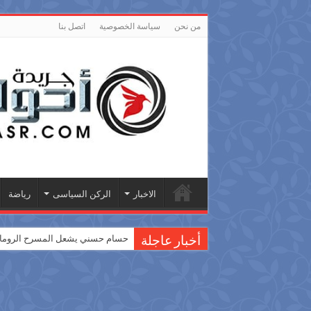
من نحن
سياسة الخصوصية
اتصل بنا
الاخبار
الركن السياسى
رياضة
حسام حسني يشعل المسرح الروماني
أخبار عاجلة