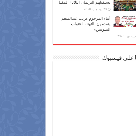
يستقبلهم البرلمان الثلاثاء المقبل
20 ديسمبر، 2020
أبناء المرحوم غريب عبدالمنعم
يتقدمون بالتهنئة لـ«نواب
السويس»
ا على فيسبوك