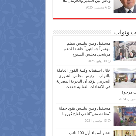
وناس بين التبذير والحرمان ..!!
6 ديسمبر، 2025
ب ونواب
مستقبل وطن ببلبيس ينظم
مؤتمراً جماهيرياً حاشدا لدعم
مرشحي مجلس الشيوخ
30 يوليو، 2025
خلال استقباله وكيلة القوي العاملة
بالنواب… رئيس مجلس الشورى
البحريني يؤكد أن التجربة المصرية
في الاتحادات النقابية حققت
ف مرجوة
مستقبل وطن ببلبيس يقود حملة
“معا نطمئن”لتلقي لقاح كورونا
13 نوفمبر، 2021
ننشر أسماء أول 100 نائب