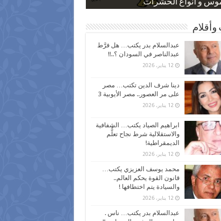
 كاركاتيرية
 كاركاتيرية
موس و أنواع الحشرات
ظفين بعد ارتفاع الأسعار
اع نسبة الطلاق في مصر
وأقلام
عبدالسلام بدر يكتب… هل فرَّط
عبدالناصر في السودان ؟..!!
12 يناير، 2026
دينا شرف الدين تكتب… مصر
على مر العصور.. مصر الأيوبية 3
12 يناير، 2026
ابراهيم الصياد يكتب… الشفافية
والاستقلالية شرط نجاح تعلُّم
الديمقراطية!
12 يناير، 2026
محمد يوسف العزيزي يكتب…
قانون القوة يحكم العالم..
والسيادة يتم اختطافها !
12 يناير، 2026
عبدالسلام بدر يكتب… ناس .