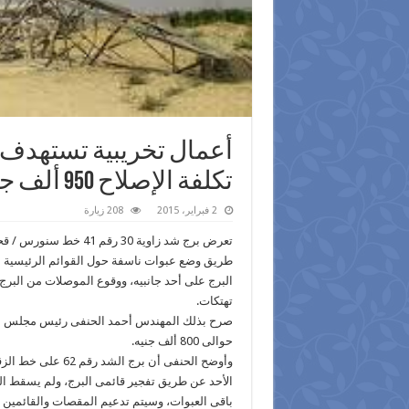
أعمال تخريبية تستهدف أب
تكلفة الإصلاح 950 ألف جنيه
2 فبراير، 2015
208 زيارة
طريق وضع عبوات ناسفة حول القوائم الرئيسية ل
تهتكات.
صرح بذلك المهندس أحمد الحنفى رئيس مجلس إدارة
حوالى 800 ألف جنيه.
الأحد عن طريق تفجير قائمى البرج، ولم يسقط الب
باقى العبوات، وسيتم تدعيم المقصات والقائمين و