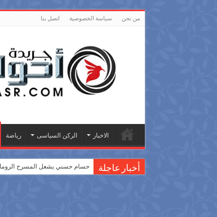
من نحن
سياسة الخصوصية
اتصل بنا
الاخبار
الركن السياسى
رياضة
حسام حسني يشعل المسرح الروماني
أخبار عاجلة