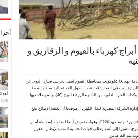
أحزا
راج كهرباء بالفيوم و الزقازيق و
تعرض برج شد زاوية 30 رقم 41 خط سنورس / قحافة جهد 66 كيلوفولت بمحافظة الفيوم لعمل تخريبي صباح، اليوم، عن
لبرج تسبب فى انفجار ثلاث عبوات حول القوائم الرئيسية وسقوط
أهدا
البرج على أحد جانبيه، ووقوع الموصلات من البرج وكذلك الفازة العلوية من الدائرة الزرقاء للبرج (40)، والموصلات بها
15 فبراير، 2024
 الشركة المصرية لنقل الكهرباء، موضحا أن تكلفة الإصلاح تبلغ
وأوضح الحنفى أن برج الشد رقم 62 على خط الزقازيق / بهتيم جهد 220 كيلوفولت تعرض أيضا لمحاولة إسقاطه أمس
رج، مشيرا إلى أنه تم طلب قوات الحماية المدنية لإبطال مفعول
تدعيم القاعدتين.