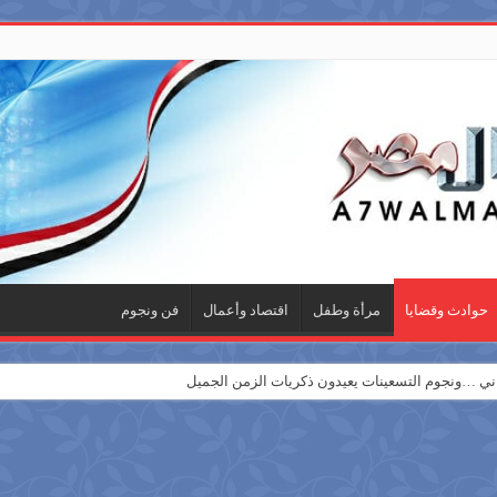
حوادث وقضايا
مرأة وطفل
اقتصاد وأعمال
فن ونجوم
 …ونجوم التسعينات يعيدون ذكريات الزمن الجميل