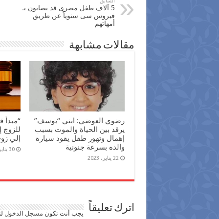
السابق
5 آلاف طفل مصرى قد يصابون بـ
‫‏فيروس سى‬ سنوياً عن طريق
أمهاتهم
مقالات مشابهة
رضوي العوضي: ابني “يوسف”
“مبدأ ق
يرقد بين الحياة والموت بسبب
للزوج إ
إهمال وتهور طفل يقود سيارة
إلي زو
والده بسرعة جنونية
30 يناير، 2022
22 يناير، 2023
اترك تعليقاً
يجب أنت تكون
مسجل الدخول
لت