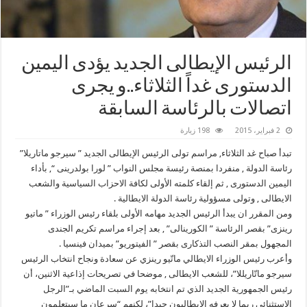
الرئيس الإيطالى الجديد يؤدى اليمين
الدستورى غداً الثلاثاء..و يجرى
اتصالات بالرئاسة السابقة
2 فبراير، 2015
198 زيارة
تبدأ صباح غد الثلاثاء, مراسم تولى الرئيس الإيطالى الجديد ” سيرجو ماتاريلا”
رئاسة الدولة , منفردا بمنصة رئيسة مجلس النواب ” لورا بولدرينى “, بأداء
اليمين الدستورى , ثم إلقاء كلمته الأولى لكافة الاحزاب السياسية والشعب
الايطالى , وتولى مسؤولية رئاسة الدولة الايطالية .
ومن المقرر ان يبدأ الرئيس الجديد مهامه الأولى بلقاء رئيس الوزراء ” ماتيو
رينزى” بقصر الرئاسة ” الكورينالى” , بعد إجراء مراسم تكريم الجندى
المجهول بمقر النصب التذكارى بقصر ” الفيتوريو” بميدان فينسيا .
وأعرب رئيس الوزراء الايطالي ماتّيو رينزي عن سعادة ونجاح انتخاب الرئيس
سيرجو ماتّاريللا”، للشعب الايطالى , موضحا في تصريحات إذاعية الاثنين، أن
رئيس الجمهورية الجديد الذي تم انتخابه يوم السبت الماضي بـ”الرجل
الاستثنائي ربما لا يعرفه الإيطاليون جيدا”، لكنهم “سرعان ما سيتعلمون