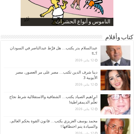
صورة كاركاتيرية
صورة كاركاتيرية
الناموس و أنواع الحشرات
الموظفين بعد ارتفاع الأسعار
ارتفاع نسبة الطلاق في مصر
كتاب وأقلام
عبدالسلام بدر يكتب… هل فرَّط عبدالناصر في السودان
؟..!!
12 يناير، 2026
دينا شرف الدين تكتب… مصر على مر العصور.. مصر
الأيوبية 3
12 يناير، 2026
ابراهيم الصياد يكتب… الشفافية والاستقلالية شرط نجاح
تعلُّم الديمقراطية!
12 يناير، 2026
محمد يوسف العزيزي يكتب… قانون القوة يحكم العالم..
والسيادة يتم اختطافها !
12 يناير، 2026