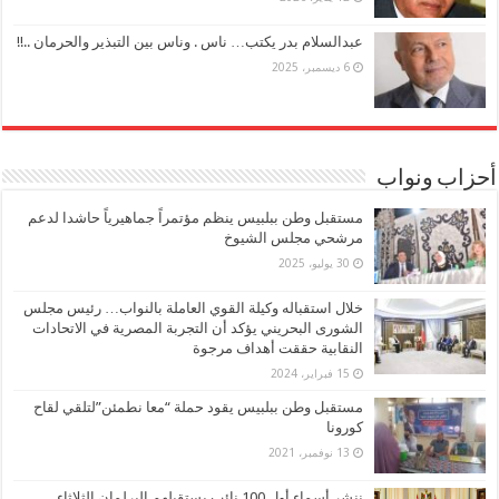
عبدالسلام بدر يكتب… ناس . وناس بين التبذير والحرمان ..!!
6 ديسمبر، 2025
أحزاب ونواب
مستقبل وطن ببلبيس ينظم مؤتمراً جماهيرياً حاشدا لدعم
مرشحي مجلس الشيوخ
30 يوليو، 2025
خلال استقباله وكيلة القوي العاملة بالنواب… رئيس مجلس
الشورى البحريني يؤكد أن التجربة المصرية في الاتحادات
النقابية حققت أهداف مرجوة
15 فبراير، 2024
مستقبل وطن ببلبيس يقود حملة “معا نطمئن”لتلقي لقاح
كورونا
13 نوفمبر، 2021
ننشر أسماء أول 100 نائب يستقبلهم البرلمان الثلاثاء