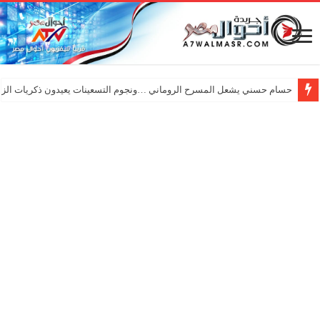
حسام حسني يشعل المسرح الروماني …ونجوم التسعينات يعيدون ذكريات الزم