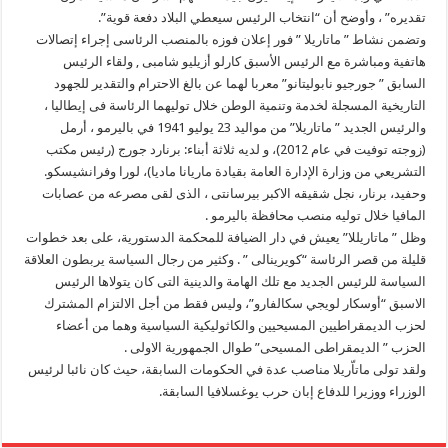
تقديره” ، وأوضح أن “انتخاب الرئيس سيعطي البلاد دفعة قوية”.
وتضمن نشاط ” ماتاريلا ” فور إعلان فوزه بالمنصب الرئاسى إجراء إتصالات
هاتفية ومباشرة مع الرئيس الأسبق كارلو أزيليو شامبى , ولقاء الرئيس
السابق ” جورجيو نابوليتانو” معربا لهما عن بالغ الاحترام والتقدير للجهود
التاريخية المسجلة لخدمة وتنمية الوطن خلال توليهما الرئاسة فى إيطاليا ،
والرئيس الجديد ” ماتاريلا” من مواليد 23 يوليو 1941 في باليرمو ، أرمل
(زوجته توفيت في عام 2012)، و لديه ثلاثة أبناء: برنارد جورج (رئيس مكتب
التشريعي من وزارة الإدارة العامة بقيادة ماريانا ماديا)، لورا وفرانشيسكو.
وحفيد، برنار، نجل شقيقه الاكبر بيرسانتى ، الذى لقى مصرعه من عصابات
المافيا خلال توليه منصب محافظة باليرمو .
وظل ” ماتاريللا” يعيش في دار الضيافة للمحكمة الدستورية، على بعد خطوات
قليلة من قصر الرئاسة “كويرينالى ” . وكثير من رجال السياسة يربطون العلاقة
السياسة للرئيس الجديد مع تلك الهامة والدينية التى كان يتولاها الرئيس
الاسبق “أوسكار لويجي سكالفارو”، وليس فقط من أجل الالتزام المشترك
لحزب الديمقراطيين المسيحيين والكاثوليكية السياسية وهما من أعضاء
الحزب ” الديمقراطى المسيحى” طوال الجمهورية الاولى .
ولقد تولى ماتاّريلا مناصب عدة في الحكومات السابقة، حيث كان نائبا لرئيس
الوزراء ووزيرا للدفاع إبان حرب يوغسلافيا السابقة.