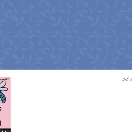
 كركوك