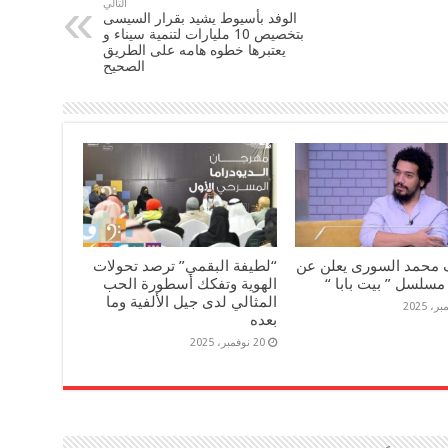
التالي
الوفد بأسيوط يشيد بقرار السيسى
بتخصيص 10 مليارات لتنمية سيناء و
يعتبرها خطوه هامه على الطريق
الصحيح
 محمد السورى يعلن عن
“لطيفة البقمي” ترصد تحولات
مسلسل ” بيت بابا “
الهوية وتفكك أسطورة الحب
المثالي لدى جيل الألفية وما
بعده
20 نوفمبر، 2025