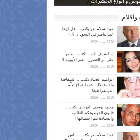
 كاركاتيرية
 كاركاتيرية
موس و أنواع الحشرات
ظفين بعد ارتفاع الأسعار
اع نسبة الطلاق في مصر
وأقلام
عبدالسلام بدر يكتب… هل فرَّط
عبدالناصر في السودان ؟..!!
12 يناير، 2026
دينا شرف الدين تكتب… مصر
على مر العصور.. مصر الأيوبية 3
12 يناير، 2026
ابراهيم الصياد يكتب… الشفافية
والاستقلالية شرط نجاح تعلُّم
الديمقراطية!
12 يناير، 2026
محمد يوسف العزيزي يكتب…
قانون القوة يحكم العالم..
والسيادة يتم اختطافها !
12 يناير، 2026
عبدالسلام بدر يكتب… ناس .