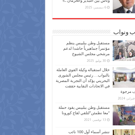
وناس بين التبذير والحرمان ..!!
6 ديسمبر، 2025
ب ونواب
مستقبل وطن ببلبيس ينظم
مؤتمراً جماهيرياً حاشدا لدعم
مرشحي مجلس الشيوخ
30 يوليو، 2025
خلال استقباله وكيلة القوي العاملة
بالنواب… رئيس مجلس الشورى
البحريني يؤكد أن التجربة المصرية
في الاتحادات النقابية حققت
ف مرجوة
مستقبل وطن ببلبيس يقود حملة
“معا نطمئن”لتلقي لقاح كورونا
13 نوفمبر، 2021
ننشر أسماء أول 100 نائب