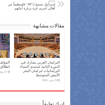
السابق
‫‏إسرائيل‬ تسمح لـ”43″ فلسطينياً من
أهالى أسرى ‫‏غزة‬ بزيارة أبنائهم
مقالات مشابهة
البرلمان العربي يشارك في
المؤلف
الدورة الثانية لمنتدى النساء
انطلاق 
البرلمانيات لبرلمان البحر
21 نوفمبر، 2025
الأبيض المتوسط
29 يناير، 2026
اترك تعليقاً