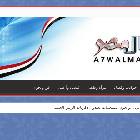
حوادث وقضايا
مرأة وطفل
اقتصاد وأعمال
فن ونجوم
 …ونجوم التسعينات يعيدون ذكريات الزمن الجميل