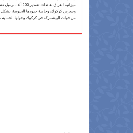
ميزانية العراق بعائدات تصدير 200 ألف برميل نفط يوميا.
وتتعرض كركوك، وخاصة حدودها الجنوبية، بشكل م
من قوات البيشمركة في كركوك وحولها، لحماية م