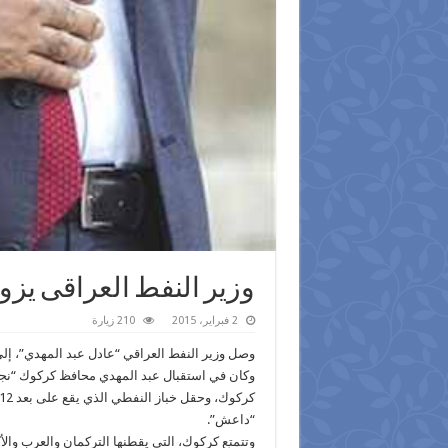
وزير النفط العراقى يز
2 فبراير، 2015
210 زيارة
وصل وزير النفط العراقي “عادل عبد المهدي”، إلى
وكان في استقبال عبد المهدي محافظ كركوك “نجم 
“‫‏داعش‬”.
وتتمتع كركوك، التي يقطنها التركمان والعرب والأ