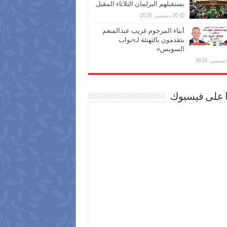
يستقبلهم البرلمان الثلاثاء المقبل
20 ديسمبر، 2020
أبناء المرحوم غريب عبدالمنعم
يتقدمون بالتهنئة لـ«نواب
السويس»
ا على فيسبوك