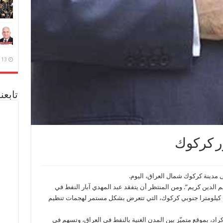
13 ديسمبر، 2020
تابعن
ور كركوك
 مدينة كركوك شمال العراق، اليوم.
الدين كريم”. ومن المنتظر أن يتفقد عبد المهدي آبار النفط في
كركوك، وحقل خباز النفطي الذي يقع على بعد 12 كيلومترا جنوبي كركوك، التي تتعرض بشكل مستمر لهجمات تنظيم
كراد، بموقع متميّز بين المدن الغنية بالنفط في العراق، وتسهم في