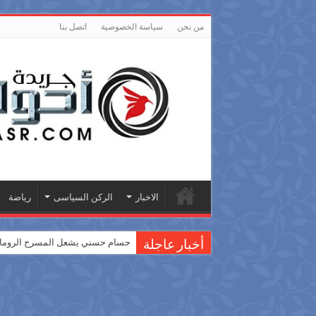
من نحن
سياسة الخصوصية
اتصل بنا
الاخبار
الركن السياسى
رياضة
حسام حسني يشعل المسرح الروماني
أخبار عاجلة