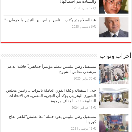
والسيادة يتم اختطافها !
12 يناير، 2026
عبدالسلام بدر يكتب… ناس . وناس بين التبذير والحرمان ..!!
6 ديسمبر، 2025
أحزاب ونواب
مستقبل وطن ببلبيس ينظم مؤتمراً جماهيرياً حاشدا لدعم
مرشحي مجلس الشيوخ
30 يوليو، 2025
خلال استقباله وكيلة القوي العاملة بالنواب… رئيس مجلس
الشورى البحريني يؤكد أن التجربة المصرية في الاتحادات
النقابية حققت أهداف مرجوة
15 فبراير، 2024
مستقبل وطن ببلبيس يقود حملة “معا نطمئن”لتلقي لقاح
كورونا
13 نوفمبر، 2021