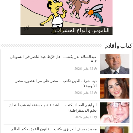
صورة كاركاتيرية
صورة كاركاتيرية
الناموس و أنواع الحشرات
الموظفين بعد ارتفاع الأسعار
ارتفاع نسبة الطلاق في مصر
كتاب وأقلام
عبدالسلام بدر يكتب… هل فرَّط عبدالناصر في السودان
؟..!!
12 يناير، 2026
دينا شرف الدين تكتب… مصر على مر العصور.. مصر
الأيوبية 3
12 يناير، 2026
ابراهيم الصياد يكتب… الشفافية والاستقلالية شرط نجاح
تعلُّم الديمقراطية!
12 يناير، 2026
محمد يوسف العزيزي يكتب… قانون القوة يحكم العالم..