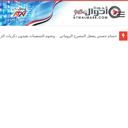
حسام حسني يشعل المسرح الروماني …ونجوم التسعينات يعيدون ذكريات الزم