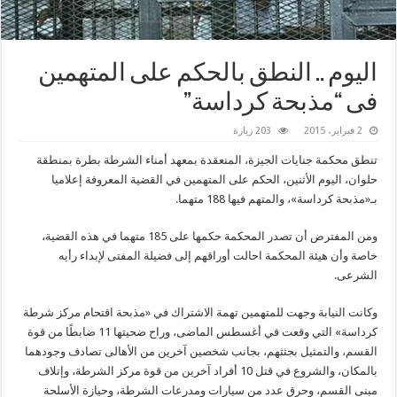
اليوم .. النطق بالحكم على المتهمين
فى “مذبحة كرداسة”
2 فبراير، 2015
203 زيارة
تنطق محكمة جنايات الجيزة، المنعقدة بمعهد أمناء الشرطة بطرة بمنطقة
حلوان، اليوم الأثنين، الحكم على المتهمين في القضية المعروفة إعلاميا
بـ«مذبحة كرداسة»، والمتهم فيها 188 متهما.
ومن المفترض أن تصدر المحكمة حكمها على 185 متهما في هذه القضية،
خاصة وأن هيئة المحكمة احالت أوراقهم إلى فضيلة المفتى لإبداء رأيه
الشرعى.
وكانت النيابة وجهت للمتهمين تهمة الاشتراك في «مذبحة اقتحام مركز شرطة
كرداسة» التي وقعت في أغسطس الماضى، وراح ضحيتها 11 ضابطًا من قوة
القسم، والتمثيل بجثثهم، بجانب شخصين آخرين من الأهالى تصادف وجودهما
بالمكان، والشروع في قتل 10 أفراد آخرين من قوة مركز الشرطة، وإتلاف
مبنى القسم، وحرق عدد من سيارات ومدرعات الشرطة، وحيازة الأسلحة