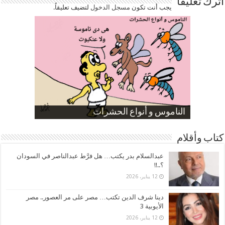
اترك تعليقاً
يجب أنت تكون
مسجل الدخول
لتضيف تعليقاً.
صورة كاركاتيرية
صورة كاركاتيرية
الناموس و أنواع الحشرات
الموظفين بعد ارتفاع الأسعار
ارتفاع نسبة الطلاق في مصر
كتاب وأقلام
عبدالسلام بدر يكتب… هل فرَّط عبدالناصر في السودان
؟..!!
12 يناير، 2026
دينا شرف الدين تكتب… مصر على مر العصور.. مصر
الأيوبية 3
12 يناير، 2026