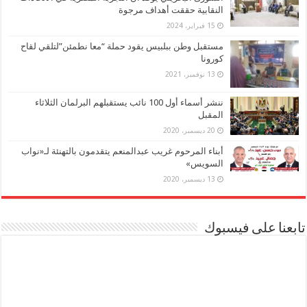
النقابية حققت أهداف مرجوة
15 فبراير، 2024
مستقبل وطن ببلبيس يقود حملة “معا نطمئن”لتلقي لقاح
كورونا
13 نوفمبر، 2021
ننشر أسماء أول 100 نائب يستقبلهم البرلمان الثلاثاء
المقبل
20 ديسمبر، 2020
أبناء المرحوم غريب عبدالمنعم يتقدمون بالتهنئة لـ«نواب
السويس»
13 ديسمبر، 2020
تابعنا على فيسبوك