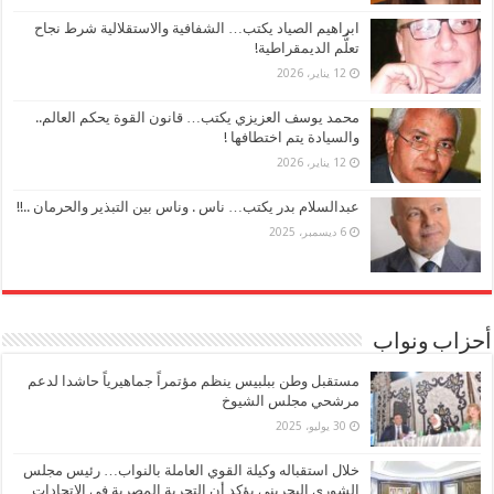
ابراهيم الصياد يكتب… الشفافية والاستقلالية شرط نجاح
تعلُّم الديمقراطية!
12 يناير، 2026
محمد يوسف العزيزي يكتب… قانون القوة يحكم العالم..
والسيادة يتم اختطافها !
12 يناير، 2026
عبدالسلام بدر يكتب… ناس . وناس بين التبذير والحرمان ..!!
6 ديسمبر، 2025
أحزاب ونواب
مستقبل وطن ببلبيس ينظم مؤتمراً جماهيرياً حاشدا لدعم
مرشحي مجلس الشيوخ
30 يوليو، 2025
خلال استقباله وكيلة القوي العاملة بالنواب… رئيس مجلس
الشورى البحريني يؤكد أن التجربة المصرية في الاتحادات