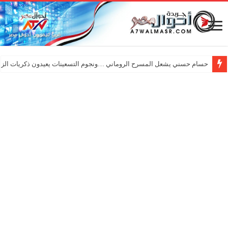
حسام حسني يشعل المسرح الروماني …ونجوم التسعينات يعيدون ذكريات الزم