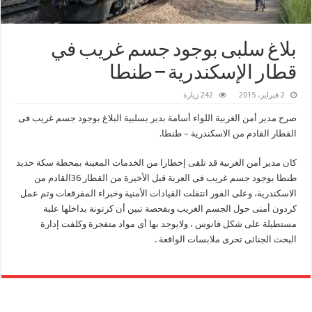
بلاغ سلبى بوجود جسم غريب في
قطار الإسكندرية – طنطا
2 فبراير، 2015
242 زيارة
صرح مدير أمن الغربية اللواء أسامة بدير بسلبية البلاغ بوجود جسم غريب فى
القطار القادم من الاسكندرية – طنطا.
كان مدير أمن الغربية قد تلقى إخطارا من الخدمات المعينة بمحطة سكة حديد
طنطا بوجود جسم غريب فى العربة قبل الأخيرة من القطار 36القادم من
الاسكندرية، وعلى الفور انتقلت القيادات الأمنية وخبراء المفرقعات وتم عمل
كردون أمنى حول الجسم الغريب وبفحصة تبين أن كرتونة بداخلها علبة
مستطيلة على شكل فانوس ، ولايوجد بها أى مواد متفجرة وكلفت إدارة
البحث الجنائى تحرى ملابسات الواقعة .