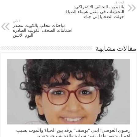
السابق
بالفيديو.. التحالف الاشتراكي:
التحقيقات في مقتل شيماء الصباغ
حولت الضحايا إلى جناة
التالي
مباحثات محلب بالكويت تتصدر
اهتمامات الصحف الكويتية الصادرة
اليوم الاثنين
مقالات مشابهة
رضوي العوضي: ابني “يوسف” يرقد بين الحياة والموت بسبب
إهمال وتهور طفل يقود سيارة والده بسرعة جنونية