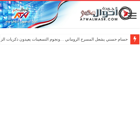
حسام حسني يشعل المسرح الروماني …ونجوم التسعينات يعيدون ذكريات الزم