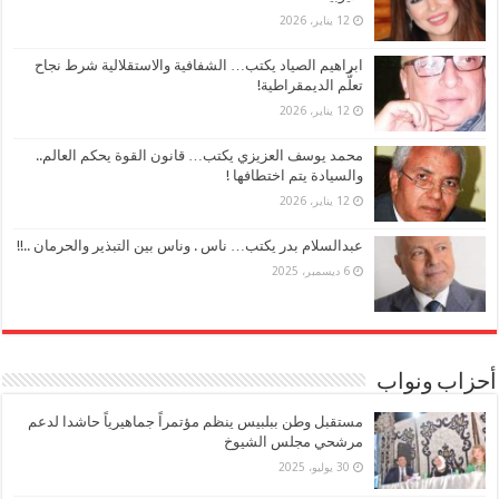
12 يناير، 2026
ابراهيم الصياد يكتب… الشفافية والاستقلالية شرط نجاح
تعلُّم الديمقراطية!
12 يناير، 2026
محمد يوسف العزيزي يكتب… قانون القوة يحكم العالم..
والسيادة يتم اختطافها !
12 يناير، 2026
عبدالسلام بدر يكتب… ناس . وناس بين التبذير والحرمان ..!!
6 ديسمبر، 2025
أحزاب ونواب
مستقبل وطن ببلبيس ينظم مؤتمراً جماهيرياً حاشدا لدعم
مرشحي مجلس الشيوخ
30 يوليو، 2025