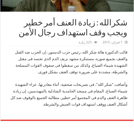
شكرالله : زيادة العنف أمر خطير
ويجب وقف استهداف رجال الأمن
1 فبراير، 2015
225 زيارة
قالت الدكتورة هالة شكر الله، رئيس حزب الدستور، إن الحزب ضد القتل
والعنف بجميع صوره، مستنكرة مشهد نزيف الدم الذى تجسد فى مقتل
الشهيدة شيماء الصباغ، وكذلك من سقطوا فى صفوف القوات المسلحة
والشرطة، مشددة على ضرورة توقف العنف بشكل فورى.
وأضافت “شكر الله”، فى تصريحات صحفية، أثناء مغادرتها، عزاء الشهيدة
شيماء الصباغ، المقام فى مسجد الحامدية الشاذلية بالمهندسين، إن زيادة
ظاهرة العنف والدم فى المجتمع أمر خطير، مطالبة الجميع بالوقوف ضد كل
أشكال العنف ووقف استهداف قوات الجيش والشرطة.