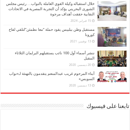
خلال استقباله وكيلة القوي العاملة بالنواب… رئيس مجلس
الشورى البحريني يؤكد أن التجربة المصرية في الاتحادات
النقابية حققت أهداف مرجوة
15 فبراير، 2024
مستقبل وطن ببلبيس يقود حملة “معا نطمئن”لتلقي لقاح
كورونا
13 نوفمبر، 2021
ننشر أسماء أول 100 نائب يستقبلهم البرلمان الثلاثاء
المقبل
20 ديسمبر، 2020
أبناء المرحوم غريب عبدالمنعم يتقدمون بالتهنئة لـ«نواب
السويس»
13 ديسمبر، 2020
تابعنا على فيسبوك