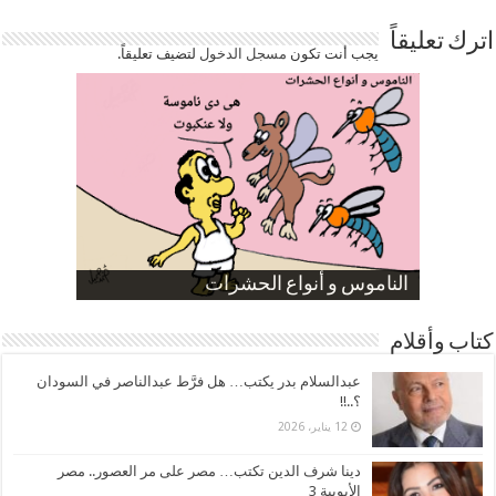
اترك تعليقاً
يجب أنت تكون
مسجل الدخول
لتضيف تعليقاً.
صورة كاركاتيرية
صورة كاركاتيرية
الناموس و أنواع الحشرات
الموظفين بعد ارتفاع الأسعار
ارتفاع نسبة الطلاق في مصر
كتاب وأقلام
عبدالسلام بدر يكتب… هل فرَّط عبدالناصر في السودان
؟..!!
12 يناير، 2026
دينا شرف الدين تكتب… مصر على مر العصور.. مصر
الأيوبية 3