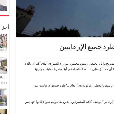
أحزا
طرد جميع الإرهابيين
تصريح وائل الحلقي رئيس مجلس الوزراء السوري الذى أكد أن بلاده
ا أن دمشق على استعداد تام لدعم أية مبادرة دولية لمواجهة
أهدا
15 فبراير، 2024
 سوريا تعطى الاولوية هذا العام ل”طرد جميع الإرهابيين من
هابي” لوصف كافة المتمردين الذين يقاتلونه، سواء كانوا جهاديين