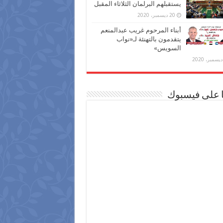
يستقبلهم البرلمان الثلاثاء المقبل
20 ديسمبر، 2020
أبناء المرحوم غريب عبدالمنعم
يتقدمون بالتهنئة لـ«نواب
السويس»
ا على فيسبوك