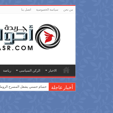
من نحن
سياسة الخصوصية
اتصل بنا
الاخبار
الركن السياسى
رياضة
حسام حسني يشعل المسرح الروماني
أخبار عاجلة