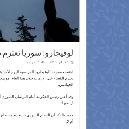
لوفيجارو : سوريا تعتزم 
1 فبراير، 2015
252 زيارة
اهتمت صحيفة “لوفيجارو” الفرنسية اليوم الأحد ب
تعتزم القضاء على الارهاب خلال هذا العام، موضح
الجهاديين.
وقد أعلن رئيس الحكومة أمام البرلمان السورى أن
أراضيها”.
جدير بالذكر أن النظام السوري يستخدم مصطلح “إر
أم لا.