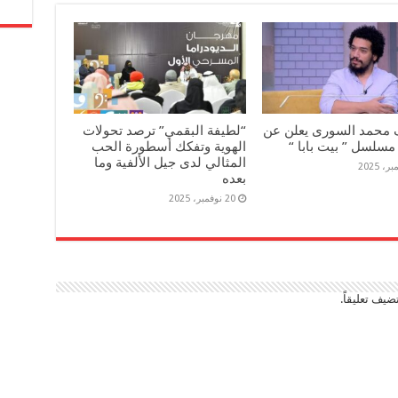
 محمد السورى يعلن عن
“لطيفة البقمي” ترصد تحولات
مسلسل ” بيت بابا “
الهوية وتفكك أسطورة الحب
المثالي لدى جيل الألفية وما
بعده
20 نوفمبر، 2025
ضيف تعليقاً.