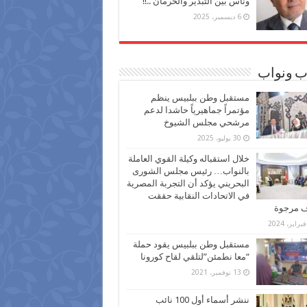
وناس بين التبذير والحرمان ..!!
6 ديسمبر، 2025
ب ونواب
مستقبل وطن ببلبيس ينظم
مؤتمراً جماهيرياً حاشدا لدعم
مرشحي مجلس الشيوخ
30 يوليو، 2025
خلال استقباله وكيلة القوي العاملة
بالنواب… رئيس مجلس الشورى
البحريني يؤكد أن التجربة المصرية
في الاتحادات النقابية حققت
ف مرجوة
مستقبل وطن ببلبيس يقود حملة
“معا نطمئن”لتلقي لقاح كورونا
13 نوفمبر، 2021
ننشر أسماء أول 100 نائب