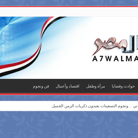
حوادث وقضايا
مرأة وطفل
اقتصاد وأعمال
فن ونجوم
 …ونجوم التسعينات يعيدون ذكريات الزمن الجميل