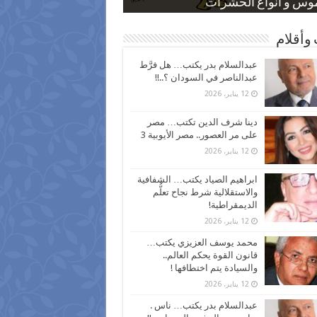
 كاركاتيرية
 كاركاتيرية
موس و أنواع الحشرات
ظفين بعد ارتفاع الأسعار
اع نسبة الطلاق في مصر
وأقلام
عبدالسلام بدر يكتب… هل فرَّط
عبدالناصر في السودان ؟..!!
12 يناير، 2026
دينا شرف الدين تكتب… مصر
على مر العصور.. مصر الأيوبية 3
12 يناير، 2026
ابراهيم الصياد يكتب… الشفافية
والاستقلالية شرط نجاح تعلُّم
الديمقراطية!
12 يناير، 2026
محمد يوسف العزيزي يكتب…
قانون القوة يحكم العالم..
والسيادة يتم اختطافها !
12 يناير، 2026
عبدالسلام بدر يكتب… ناس .