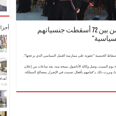
أحزا
المعارضة البحرينية: 50 من بين 72 أسقطت جنسياتهم
سياسية”
إسقاط الجنسية “عقوبة على ممارسة العمل السياسي الذي يزعجها”.
معيات معارضة، مساء يوم السبت، وصل وكالة الأناضول نسخة منه، بعد ساعات من إعلان
البحرينية إسقاط الجنسية عن 72 شخصا، وبررت ذلك بـ”قيامهم بأفعال تسببت في الإضرار بمصالح المملكة،
أهدا
15 فبراير، 2024