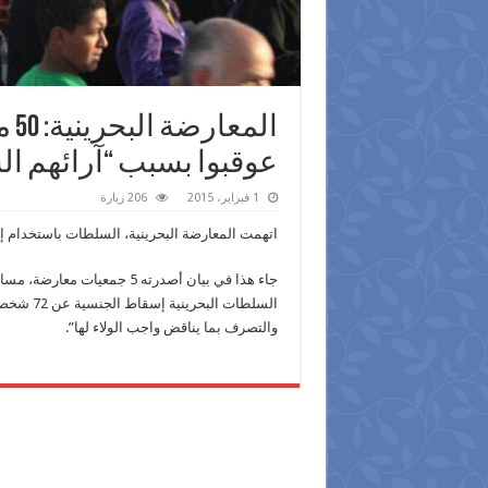
عوقبوا بسبب “آرائهم ال
1 فبراير، 2015
206 زيارة
اتهمت المعارضة البحرينية، السلطات باستخدام 
جاء هذا في بيان أصدرته 5 ج
السلطات 
والتصرف بما يناقض واجب الولاء لها”.