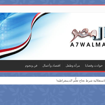
حوادث وقضايا
مرأة وطفل
اقتصاد وأعمال
فن ونجوم
ستقلالية شرط نجاح تعلُّم الديمقراطية!