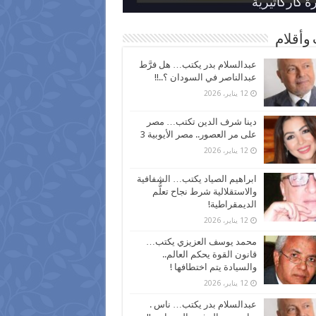
 كاركاتيرية
 كاركاتيرية
موس و أنواع الحشرات
ظفين بعد ارتفاع الأسعار
اع نسبة الطلاق في مصر
وأقلام
عبدالسلام بدر يكتب… هل فرَّط
عبدالناصر في السودان ؟..!!
12 يناير، 2026
دينا شرف الدين تكتب… مصر
على مر العصور.. مصر الأيوبية 3
12 يناير، 2026
ابراهيم الصياد يكتب… الشفافية
والاستقلالية شرط نجاح تعلُّم
الديمقراطية!
12 يناير، 2026
محمد يوسف العزيزي يكتب…
قانون القوة يحكم العالم..
والسيادة يتم اختطافها !
12 يناير، 2026
عبدالسلام بدر يكتب… ناس .