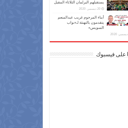
يستقبلهم البرلمان الثلاثاء المقبل
20 ديسمبر، 2020
أبناء المرحوم غريب عبدالمنعم
يتقدمون بالتهنئة لـ«نواب
السويس»
ا على فيسبوك