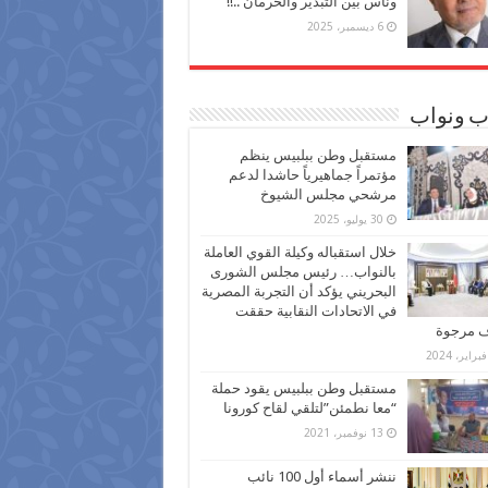
وناس بين التبذير والحرمان ..!!
6 ديسمبر، 2025
ب ونواب
مستقبل وطن ببلبيس ينظم
مؤتمراً جماهيرياً حاشدا لدعم
مرشحي مجلس الشيوخ
30 يوليو، 2025
خلال استقباله وكيلة القوي العاملة
بالنواب… رئيس مجلس الشورى
البحريني يؤكد أن التجربة المصرية
في الاتحادات النقابية حققت
ف مرجوة
مستقبل وطن ببلبيس يقود حملة
“معا نطمئن”لتلقي لقاح كورونا
13 نوفمبر، 2021
ننشر أسماء أول 100 نائب