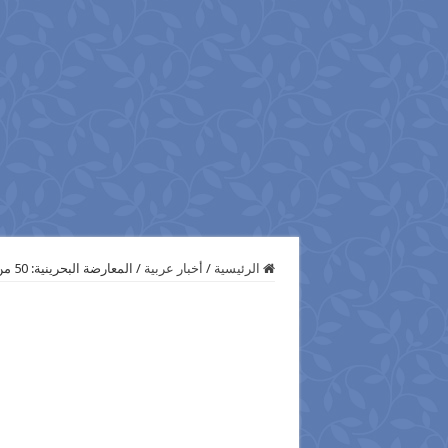
الرئيسية
/
أخبار عربية
/
المعارضة البحرينية: 50 من بين 72 أسقطت جنسياتهم عوقبوا بسبب “آرائهم السياسية”