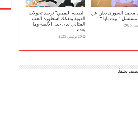
 محمد السورى يعلن عن
“لطيفة البقمي” ترصد تحولات
مسلسل ” بيت بابا “
الهوية وتفكك أسطورة الحب
المثالي لدى جيل الألفية وما
بعده
20 نوفمبر، 2025
ضيف تعليقاً.