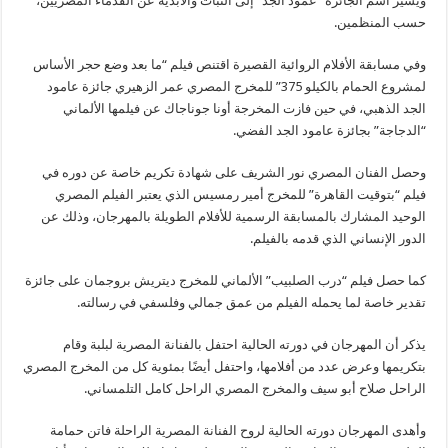
ويشير اسم الجائزة “عمود الجد” إلى الثبات والأبدية عن القدماء المصريين،
حسب المنظمين.
وفي مسابقة اﻷفلام الروائية القصيرة اقتنص فيلم “ما بعد وضع حجر الأساس
لمشروع الحمام بالكيلو 375” للمخرج المصري عمر الزهيري جائزة عامود
الجد الذهبي، في حين فازت المخرجة أونا جوناجاك عن فيلمها الألماني
“الدجاجة” بجائزة عامود الجد الفضي.
وحصل الفنان المصري نور الشريف على شهادة تكريم خاصة عن دوره في
فيلم “بتوقيت القاهرة” للمخرج أمير رمسيس الذي يعتبر الفيلم المصري
الوحيد المشارك بالمسابقة الرسمية للأفلام الطويلة بالمهرجان، وذلك عن
الدور الإنساني الذي قدمه بالفيلم.
كما حصل فيلم “درب الصلبيب” الألماني للمخرج ديتريش بروجمان على جائزة
تقدير خاصة لما يحمله الفيلم من عمق جمالي وفلسفي في رسالته.
يذكر أن المهرجان في دورته الحالية احتفل بالفنانة المصرية لبلبة وقام
بتكريمها وعرض عدد من أفلامها، واحتفل أيضًا بمئوية كل من المخرج المصري
الراحل صلاح أبو سيف والمخرج المصري الراحل كامل التلمساني.
وأهدى المهرجان دورته الحالية لروح الفنانة المصرية الراحلة فاتن حمامة