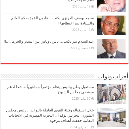
12 يناير، 2026
محمد يوسف العزيزي يكتب… قانون القوة يحكم العالم..
والسيادة يتم اختطافها !
12 يناير، 2026
عبدالسلام بدر يكتب… ناس . وناس بين التبذير والحرمان ..!!
6 ديسمبر، 2025
أحزاب ونواب
مستقبل وطن ببلبيس ينظم مؤتمراً جماهيرياً حاشدا لدعم
مرشحي مجلس الشيوخ
30 يوليو، 2025
خلال استقباله وكيلة القوي العاملة بالنواب… رئيس مجلس
الشورى البحريني يؤكد أن التجربة المصرية في الاتحادات
النقابية حققت أهداف مرجوة
15 فبراير، 2024