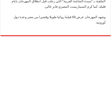
الملقبة بـ “سيدة الشاشة العربية” التي رحلت قبل انطلاق المهرجان بأيام
قليلة، كما كرم السيناريست المصري فايز غالي.
وشهد المهرجان عرض 66 فيلما روائيا طويلا وقصيرا من مصر وعدة دول
أوروبية.