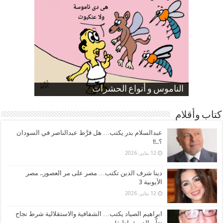
صورة كاركاتيرية
صورة كاركاتيرية
الناموس و أنواع الحشرات
الموظفين بعد ارتفاع الأسعار
ارتفاع نسبة الطلاق في مصر
كتاب وأقلام
عبدالسلام بدر يكتب… هل فرَّط عبدالناصر في السودان
؟..!!
12 يناير، 2026
دينا شرف الدين تكتب… مصر على مر العصور.. مصر
الأيوبية 3
12 يناير، 2026
ابراهيم الصياد يكتب… الشفافية والاستقلالية شرط نجاح
تعلُّم الديمقراطية!