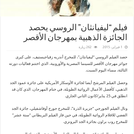
فيلم “ليفيانثان” الروسي يحصد
الجائزة الذهبية بمهرجان الأقصر
1 فبراير، 2015
262 زيارة
حصد الفيلم الروسي “ليفيانثان”، للمخرج أندريه زفياجيستيف، على كبرى
جوائز مهرجان الأقصر للسينما المصرية والأوروبية، الذي اختتم فعاليات دورته
الثالثة، مساء اليوم السبت.
وحصل الفيلم المرشح أيضا لجائزة الأوسكار الأمريكية على جائزة عمود الجد
الذهبي، كأفضل اﻷعمال الروائية الطويلة، في ختام المهرجان، الذي كان قد
انطلق في 25 يناير/كانون الثاني الجاري.
ونال الفيلم الجورجي “جزيرة الذرة”، للمخرج جورج أوفاشفيلي، جائزة الجد
الفضي للافلام الروائية الطويلة، في حين فاز الفيلم البريطاني “ستة عشر”
للمخرج روب براون بجائزة الجد البرونزي.