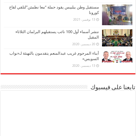
مستقبل وطن ببلبيس يقود حملة “معا نطمئن”لتلقي لقاح
كورونا
13 نوفمبر، 2021
ننشر أسماء أول 100 نائب يستقبلهم البرلمان الثلاثاء
المقبل
20 ديسمبر، 2020
أبناء المرحوم غريب عبدالمنعم يتقدمون بالتهنئة لـ«نواب
السويس»
13 ديسمبر، 2020
تابعنا على فيسبوك