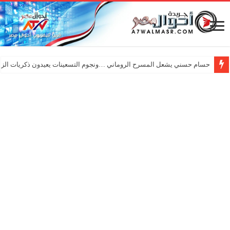
حسام حسني يشعل المسرح الروماني …ونجوم التسعينات يعيدون ذكريات الزم