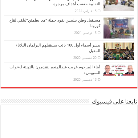
النقابية حققت أهداف مرجوة
15 فبراير، 2024
مستقبل وطن ببلبيس يقود حملة “معا نطمئن”لتلقي لقاح
كورونا
13 نوفمبر، 2021
ننشر أسماء أول 100 نائب يستقبلهم البرلمان الثلاثاء
المقبل
20 ديسمبر، 2020
أبناء المرحوم غريب عبدالمنعم يتقدمون بالتهنئة لـ«نواب
السويس»
13 ديسمبر، 2020
تابعنا على فيسبوك