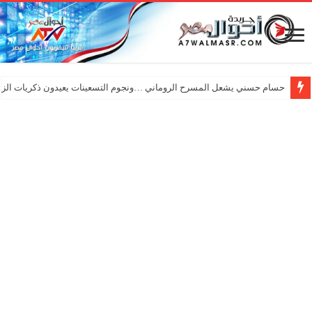
حسام حسني يشعل المسرح الروماني …ونجوم التسعينات يعيدون ذكريات الزم