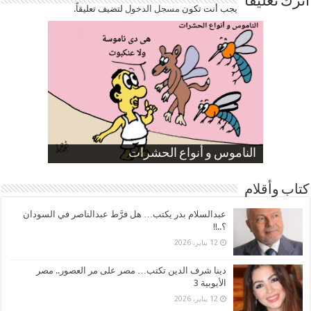
اترك تعليقاً
يجب أنت تكون
مسجل الدخول
لتضيف تعليقاً.
صورة كاركاتيرية
صورة كاركاتيرية
الناموس و أنواع الحشرات
الموظفين بعد ارتفاع الأسعار
ارتفاع نسبة الطلاق في مصر
كتاب وأقلام
عبدالسلام بدر يكتب… هل فرَّط عبدالناصر في السودان
؟..!!
12 يناير، 2026
دينا شرف الدين تكتب… مصر على مر العصور.. مصر
الأيوبية 3
12 يناير، 2026