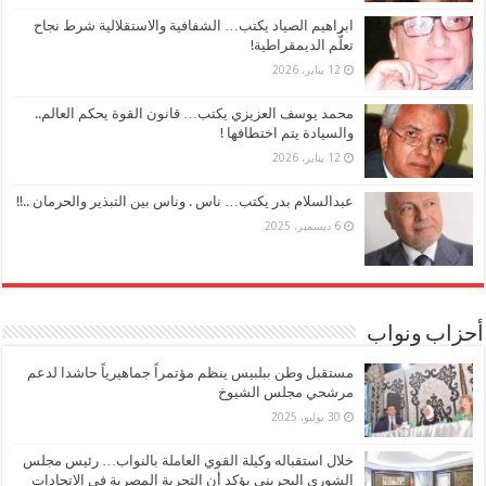
ابراهيم الصياد يكتب… الشفافية والاستقلالية شرط نجاح
تعلُّم الديمقراطية!
12 يناير، 2026
محمد يوسف العزيزي يكتب… قانون القوة يحكم العالم..
والسيادة يتم اختطافها !
12 يناير، 2026
عبدالسلام بدر يكتب… ناس . وناس بين التبذير والحرمان ..!!
6 ديسمبر، 2025
أحزاب ونواب
مستقبل وطن ببلبيس ينظم مؤتمراً جماهيرياً حاشدا لدعم
مرشحي مجلس الشيوخ
30 يوليو، 2025
خلال استقباله وكيلة القوي العاملة بالنواب… رئيس مجلس
الشورى البحريني يؤكد أن التجربة المصرية في الاتحادات