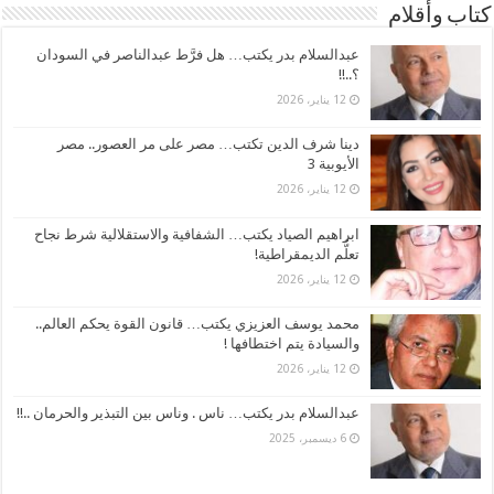
كتاب وأقلام
عبدالسلام بدر يكتب… هل فرَّط عبدالناصر في السودان
؟..!!
12 يناير، 2026
دينا شرف الدين تكتب… مصر على مر العصور.. مصر
الأيوبية 3
12 يناير، 2026
ابراهيم الصياد يكتب… الشفافية والاستقلالية شرط نجاح
تعلُّم الديمقراطية!
12 يناير، 2026
محمد يوسف العزيزي يكتب… قانون القوة يحكم العالم..
والسيادة يتم اختطافها !
12 يناير، 2026
عبدالسلام بدر يكتب… ناس . وناس بين التبذير والحرمان ..!!
6 ديسمبر، 2025