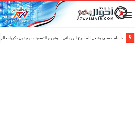
حسام حسني يشعل المسرح الروماني …ونجوم التسعينات يعيدون ذكريات الزم