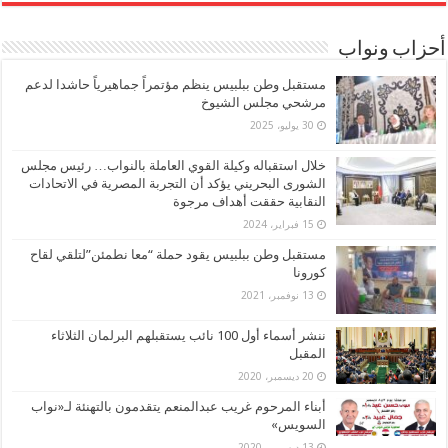
أحزاب ونواب
مستقبل وطن ببلبيس ينظم مؤتمراً جماهيرياً حاشدا لدعم
مرشحي مجلس الشيوخ
30 يوليو، 2025
خلال استقباله وكيلة القوي العاملة بالنواب… رئيس مجلس
الشورى البحريني يؤكد أن التجربة المصرية في الاتحادات
النقابية حققت أهداف مرجوة
15 فبراير، 2024
مستقبل وطن ببلبيس يقود حملة “معا نطمئن”لتلقي لقاح
كورونا
13 نوفمبر، 2021
ننشر أسماء أول 100 نائب يستقبلهم البرلمان الثلاثاء
المقبل
20 ديسمبر، 2020
أبناء المرحوم غريب عبدالمنعم يتقدمون بالتهنئة لـ«نواب
السويس»
13 ديسمبر، 2020