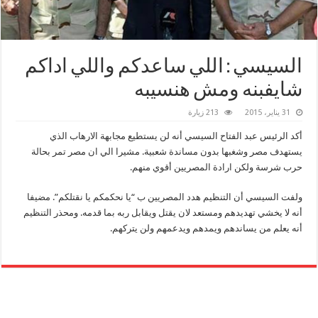
السيسي : اللي ساعدكم واللي اداكم
شايفبنه ومش هنسيبه
31 يناير، 2015
213 زيارة
أكد الرئيس عبد الفتاح السيسي أنه لن يستطيع مجابهة الارهاب الذي
يستهدف مصر وشغبها بدون مساندة شعبية. مشيرا الي ان مصر تمر بحالة
حرب شرسة ولكن ارادة المصريين أقوي منهم.
ولفت السيسي أن التنظيم هدد المصريين ب “يا نحكمكم يا نقتلكم”. مضيفا
أنه لا يخشي تهديدهم ومستعد لان يقتل ويقابل ربه بما قدمه. ومحذر التنظيم
أنه يعلم من يساندهم ويمدهم ويدعمهم ولن يتركهم.