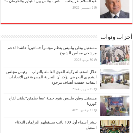
عبدالسلام بدر يكتب… ناس . وناس بين التبذير والحرمان ..!!
6 ديسمبر، 2025
أحزاب ونواب
مستقبل وطن ببلبيس ينظم مؤتمراً جماهيرياً حاشدا لدعم
مرشحي مجلس الشيوخ
30 يوليو، 2025
خلال استقباله وكيلة القوي العاملة بالنواب… رئيس مجلس
الشورى البحريني يؤكد أن التجربة المصرية في الاتحادات
النقابية حققت أهداف مرجوة
15 فبراير، 2024
مستقبل وطن ببلبيس يقود حملة “معا نطمئن”لتلقي لقاح
كورونا
13 نوفمبر، 2021
ننشر أسماء أول 100 نائب يستقبلهم البرلمان الثلاثاء
المقبل