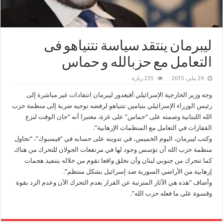
ليبرمان ينتقد سياسة نتنياهو فى
التعامل مع ‫‏حزبالله‬ و حماس
29 يناير، 2015
235 زيارة
وجه وزير الخارجية الإسرائيلي أفيغدور ليبرمان انتقادات غير مباشرة إلى
رئيس الوزراء الإسرائيلي بنيامين نتنياهو لرفضه توجيه ضربة إلى منظمة حزب
الله اللبنانية وصمته على “حماس” على غزة، معتبرا أنه “حان الوقت لنزع
القفازات في التعامل مع المنظمات الإرهابية”.
وكتب ليبرمان، اليوم الخميس، في تدوينه على حسابه في “فيسبوك”، “تحاول
منظمة حزب الله أن تؤسس وجود لها في مرتفعات الجولان للتحرك من هناك
كما تتحرك من جنوبي لبنان وأن تخلق واقعا تقوم من خلاله بتنفيذ هجمات
إرهابية من الأراضي السورية ضد إسرائيل بشكل منتظم”.
وأضاف “هذه هي الآثار المترتبة عن القرار بعدم التحرك الآن وعدم الرد بقوة
وقسوة على ما فعله حزب الله”.