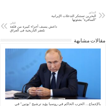
السابق
‫‏البحرين‬ تستنكر التدخلات الإيرانية
“السافرة” بشئونها
التالي
‏داعش‬ ينسف أجزاء كبيرة من قلعة
تلعفر التاريخية فى ‫‏العراق
مقالات مشابهة
بالإجماع… الحزب الحاكم في روسيا يؤيد ترشيح “بوتين” في