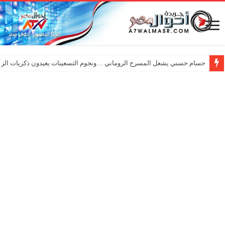
حسام حسني يشعل المسرح الروماني …ونجوم التسعينات يعيدون ذكريات الزم