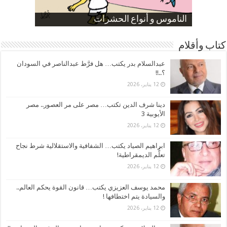
صورة كاركاتيرية
صورة كاركاتيرية
الناموس و أنواع الحشرات
الموظفين بعد ارتفاع الأسعار
ارتفاع نسبة الطلاق في مصر
كتاب وأقلام
عبدالسلام بدر يكتب… هل فرَّط عبدالناصر في السودان
؟..!!
12 يناير، 2026
دينا شرف الدين تكتب… مصر على مر العصور.. مصر
الأيوبية 3
12 يناير، 2026
ابراهيم الصياد يكتب… الشفافية والاستقلالية شرط نجاح
تعلُّم الديمقراطية!
12 يناير، 2026
محمد يوسف العزيزي يكتب… قانون القوة يحكم العالم..
والسيادة يتم اختطافها !
12 يناير، 2026