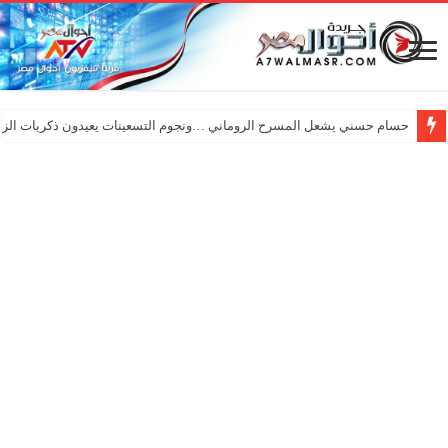
حسام حسني يشعل المسرح الروماني …ونجوم التسعينات يعيدون ذكريات الزم