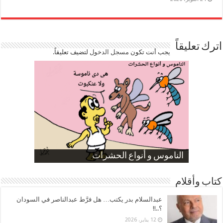
اترك تعليقاً
يجب أنت تكون
مسجل الدخول
لتضيف تعليقاً.
صورة كاركاتيرية
صورة كاركاتيرية
الناموس و أنواع الحشرات
الموظفين بعد ارتفاع الأسعار
ارتفاع نسبة الطلاق في مصر
كتاب وأقلام
عبدالسلام بدر يكتب… هل فرَّط عبدالناصر في السودان
؟..!!
12 يناير، 2026