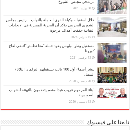
مرشحي مجلس الشيوخ
30 يوليو، 2025
خلال استقباله وكيلة القوي العاملة بالنواب… رئيس مجلس
الشورى البحريني يؤكد أن التجربة المصرية في الاتحادات
النقابية حققت أهداف مرجوة
15 فبراير، 2024
مستقبل وطن ببلبيس يقود حملة “معا نطمئن”لتلقي لقاح
كورونا
13 نوفمبر، 2021
ننشر أسماء أول 100 نائب يستقبلهم البرلمان الثلاثاء
المقبل
20 ديسمبر، 2020
أبناء المرحوم غريب عبدالمنعم يتقدمون بالتهنئة لـ«نواب
السويس»
13 ديسمبر، 2020
تابعنا على فيسبوك