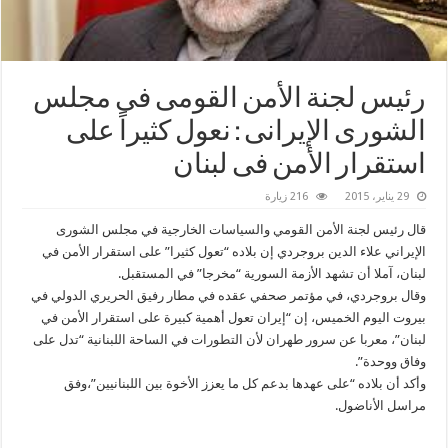
رئيس لجنة الأمن القومى فى مجلس
الشورى الإيرانى : نعول كثيراً على
استقرار الأمن فى ‫‏لبنان‬
29 يناير، 2015
216 زيارة
قال رئيس لجنة الأمن القومي والسياسات الخارجية في مجلس الشورى
الإيراني علاء الدين بروجردي إن بلاده “تعول كثيرا” على استقرار الأمن في
لبنان، آملا أن تشهد الأزمة السورية “مخرجا” في المستقبل.
وقال بروجردي، في مؤتمر صحفي عقده في مطار رفيق الحريري الدولي في
بيروت اليوم الخميس، إن “إيران تعول أهمية كبيرة على استقرار الأمن في
لبنان”، معربا عن سرور طهران لأن التطورات في الساحة اللبنانية “تدل على
وفاق ووحدة”.
وأكد أن بلاده “على عهدها بدعم كل ما يعزز الأخوة بين اللبنانيين”،وفق
مراسل الأناضول.