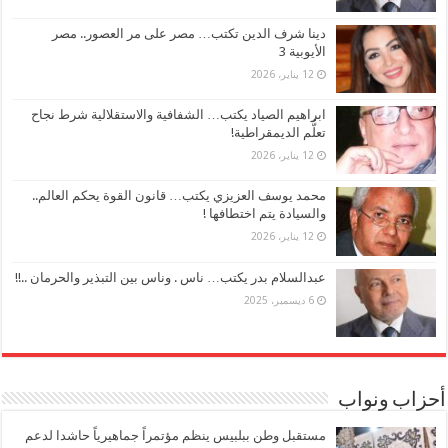
دينا شرف الدين تكتب… مصر على مر العصور.. مصر
الأيوبية 3
12 يناير، 2026
ابراهيم الصياد يكتب… الشفافية والاستقلالية شرط نجاح
تعلُّم الديمقراطية!
12 يناير، 2026
محمد يوسف العزيزي يكتب… قانون القوة يحكم العالم..
والسيادة يتم اختطافها !
12 يناير، 2026
عبدالسلام بدر يكتب… ناس . وناس بين التبذير والحرمان ..!!
6 ديسمبر، 2025
أحزاب ونواب
مستقبل وطن ببلبيس ينظم مؤتمراً جماهيرياً حاشدا لدعم