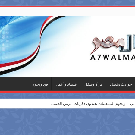
حوادث وقضايا
مرأة وطفل
اقتصاد وأعمال
فن ونجوم
 …ونجوم التسعينات يعيدون ذكريات الزمن الجميل