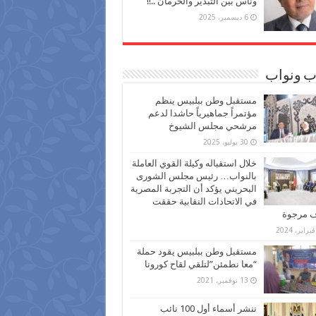
وناس بين التبذير والحرمان ..!!
6 ديسمبر، 2025
ب ونواب
مستقبل وطن ببلبيس ينظم
مؤتمراً جماهيرياً حاشدا لدعم
مرشحي مجلس الشيوخ
30 يوليو، 2025
خلال استقباله وكيلة القوي العاملة
بالنواب… رئيس مجلس الشورى
البحريني يؤكد أن التجربة المصرية
في الاتحادات النقابية حققت
ف مرجوة
مستقبل وطن ببلبيس يقود حملة
“معا نطمئن”لتلقي لقاح كورونا
13 نوفمبر، 2021
ننشر أسماء أول 100 نائب