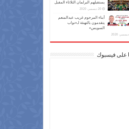
يستقبلهم البرلمان الثلاثاء المقبل
20 ديسمبر، 2020
أبناء المرحوم غريب عبدالمنعم
يتقدمون بالتهنئة لـ«نواب
السويس»
ا على فيسبوك