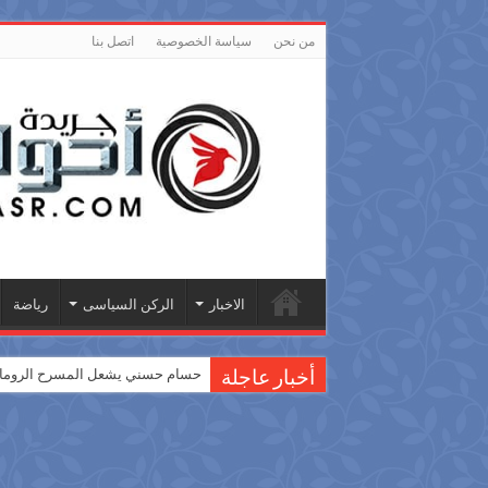
من نحن
سياسة الخصوصية
اتصل بنا
الاخبار
الركن السياسى
رياضة
حسام حسني يشعل المسرح الروماني
أخبار عاجلة