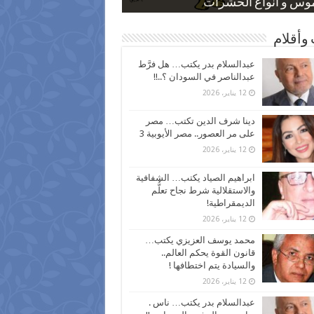
 كاركاتيرية
 كاركاتيرية
موس و أنواع الحشرات
ظفين بعد ارتفاع الأسعار
اع نسبة الطلاق في مصر
وأقلام
عبدالسلام بدر يكتب… هل فرَّط
عبدالناصر في السودان ؟..!!
12 يناير، 2026
دينا شرف الدين تكتب… مصر
على مر العصور.. مصر الأيوبية 3
12 يناير، 2026
ابراهيم الصياد يكتب… الشفافية
والاستقلالية شرط نجاح تعلُّم
الديمقراطية!
12 يناير، 2026
محمد يوسف العزيزي يكتب…
قانون القوة يحكم العالم..
والسيادة يتم اختطافها !
12 يناير، 2026
عبدالسلام بدر يكتب… ناس .