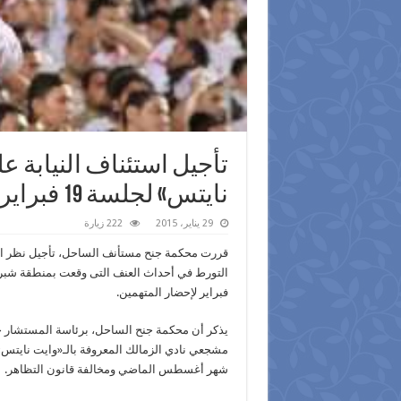
نايتس» لجلسة 19 فبراير
29 يناير، 2015
222 زيارة
فبراير لإحضار المتهمين.
مشجعي نادي الزمالك المعروفة بالـ«وايت نايتس
شهر أغسطس الماضي ومخالفة قانون التظاهر.