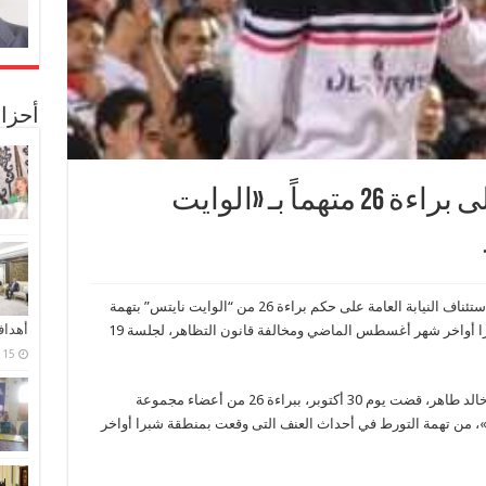
أحزا
تأجيل استئناف النيابة على براءة 26 متهماً بـ «الوايت
قررت محكمة جنح مستأنف الساحل، تأجيل نظر استئناف النيابة العامة على حكم براءة 26 من “الوايت نايتس” بتهمة
أهدا
التورط في أحداث العنف التى وقعت بمنطقة شبرا أواخر شهر أغسطس الماضي ومخالفة قانون التظاهر، لجلسة 19
15 فبراير، 2024
يذكر أن محكمة جنح الساحل، برئاسة المستشار خالد طاهر، قضت يوم 30 أكتوبر، ببراءة 26 من أعضاء مجموعة
»، من تهمة التورط في أحداث العنف التى وقعت بمنطقة شبرا أواخر