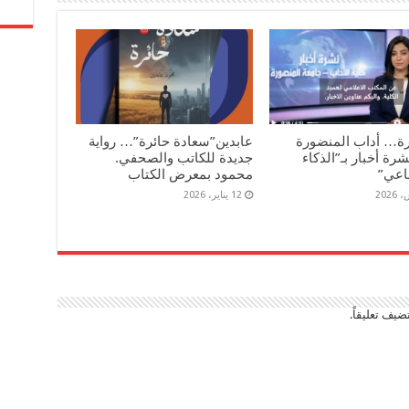
رة… أداب المنضورة
عابدين”سعادة حائرة”… رواية
رة أخبار بـ”الذكاء
جديدة للكاتب والصحفي.
اعي”
محمود بمعرض الكتاب
12 يناير، 2026
ضيف تعليقاً.