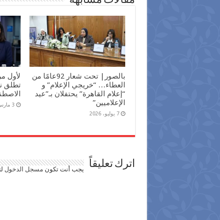
مقالات مشابهة
بالصور| تحت شعار 92عامًا من
لأول م
العطاء… “خريجي الإعلام” و
تطلق نش
“إعلام القاهرة” يحتفلان بـ”عيد
الاصطن
الإعلاميين”
3 مارس، 2026
7 يوليو، 2026
اترك تعليقاً
يجب أنت تكون
مسجل الدخول
لت