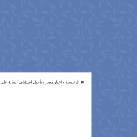
الرئيسية
/
اخبار مصر
/
تأجيل استئناف النيابة على براءة 26 متهماً بـ «الوايت نايتس» ل