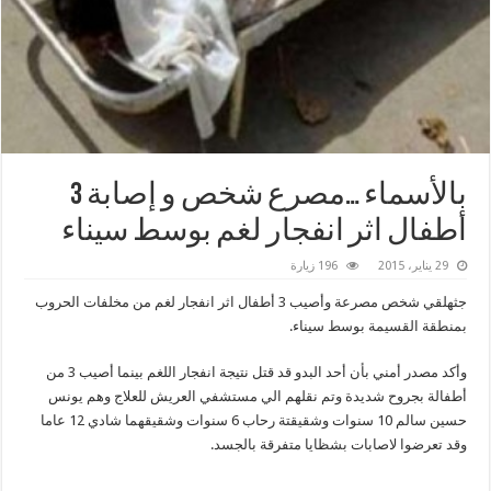
بالأسماء …مصرع شخص و إصابة 3
أطفال اثر انفجار لغم بوسط سيناء
29 يناير، 2015
196 زيارة
جثهلقي شخص مصرعة وأصيب 3 أطفال اثر انفجار لغم من مخلفات الحروب
بمنطقة القسيمة بوسط سيناء.
وأكد مصدر أمني بأن أحد البدو قد قتل نتيجة انفجار اللغم بينما أصيب 3 من
أطفالة بجروح شديدة وتم نقلهم الي مستشفي العريش للعلاج وهم يونس
حسين سالم 10 سنوات وشقيقتة رحاب 6 سنوات وشقيقهما شادي 12 عاما
وقد تعرضوا لاصابات بشظايا متفرقة بالجسد.