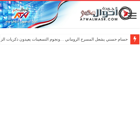
حسام حسني يشعل المسرح الروماني …ونجوم التسعينات يعيدون ذكريات الزم