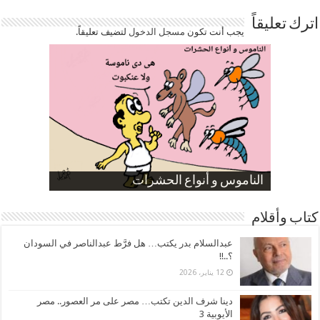
اترك تعليقاً
يجب أنت تكون
مسجل الدخول
لتضيف تعليقاً.
صورة كاركاتيرية
صورة كاركاتيرية
الناموس و أنواع الحشرات
الموظفين بعد ارتفاع الأسعار
ارتفاع نسبة الطلاق في مصر
كتاب وأقلام
عبدالسلام بدر يكتب… هل فرَّط عبدالناصر في السودان
؟..!!
12 يناير، 2026
دينا شرف الدين تكتب… مصر على مر العصور.. مصر
الأيوبية 3