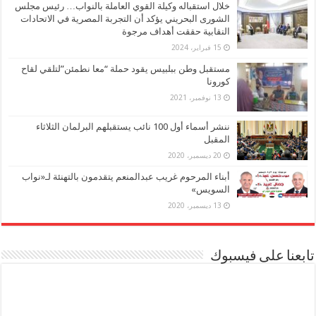
خلال استقباله وكيلة القوي العاملة بالنواب… رئيس مجلس
الشورى البحريني يؤكد أن التجربة المصرية في الاتحادات
النقابية حققت أهداف مرجوة
15 فبراير، 2024
مستقبل وطن ببلبيس يقود حملة “معا نطمئن”لتلقي لقاح
كورونا
13 نوفمبر، 2021
ننشر أسماء أول 100 نائب يستقبلهم البرلمان الثلاثاء
المقبل
20 ديسمبر، 2020
أبناء المرحوم غريب عبدالمنعم يتقدمون بالتهنئة لـ«نواب
السويس»
13 ديسمبر، 2020
تابعنا على فيسبوك