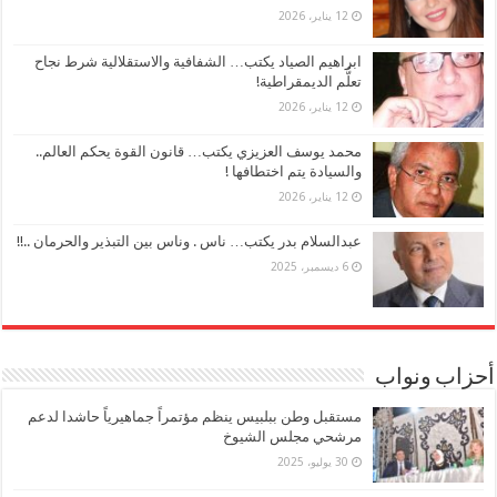
12 يناير، 2026
ابراهيم الصياد يكتب… الشفافية والاستقلالية شرط نجاح
تعلُّم الديمقراطية!
12 يناير، 2026
محمد يوسف العزيزي يكتب… قانون القوة يحكم العالم..
والسيادة يتم اختطافها !
12 يناير، 2026
عبدالسلام بدر يكتب… ناس . وناس بين التبذير والحرمان ..!!
6 ديسمبر، 2025
أحزاب ونواب
مستقبل وطن ببلبيس ينظم مؤتمراً جماهيرياً حاشدا لدعم
مرشحي مجلس الشيوخ
30 يوليو، 2025