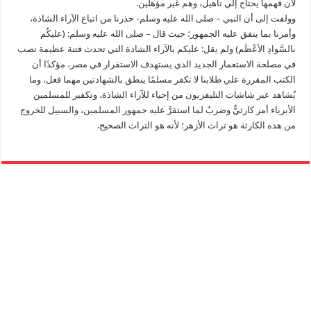
لأن فهمها يحتاج إلي تأهيل، وهم غير مؤهلين.
وولفت إلى أن النبي – صلى الله عليه وسلم- حذرنا من اتباع الآراء الشاذة،
وأمرنا بما يتفق عليه الجمهور؛ حيث قال – صلى الله عليه وسلم: (عليكُم
بالسَّوادِ الأعْظَم) ولم يقل: عليكم بالآراء الشاذة التي تحدث فتنة عظيمة تصب
في مصلحة الاستعمار الجديد الذي يستهدف الاستقرار في مصر، مؤكدًا أن
الكتب المقررة علي طلابنا لا تكفر مسلمًا ينطق بالشهادتين مهما فعل، وما
يُشاهد عبر شاشات التليفزيون من إحياء للآراء الشاذة، وتكفير للمسلمين
الأبرياء أمر كارثيٌّ وضربٌ لما استقرَّ عليه جمهور المسلمين، والسبيل للخروج
من هذه الكارثة هو تراث الأزهر؛ لأنه هو التراث الصحيح.