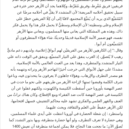
فريقين: فريق مُفْرِط، وفريق مُفَرِّط، وكِلاهما يجد أن الأزهر حجر عثرة في
سبيل تحقيق أحلامه المريضة؛ لأن المتشدد لا يقلُّ في أحلامه مرضًا عن
المُتَمَيِّع الذي يريد أن يُمَيِّعَ المجتمع، لافتًا إلى أن كِلَا الفريقينِ خطرٌ علي
الإسلام وعلى وسطيته؛ لأن الإسلام وسطيٌّ لا يحمل فكر هذا ولا يحمل فكر
ذاك، وهذه هي المشكلة التي يعاني منها المسلمون، ويعاني منها الأزهر
نفسه، فهو ضمير الأمة الإسلامية قديمًا وحديثًا، شاء هؤلاء المتطرفون أو
المُتميِّعون أم أبوا .
وقال :” إن الكارهين للأزهر من الفريقيْن لهم أبواقٌ إعلامية، ولديهم دعم ماديٌّ
رهيب لا يُتَصوَّر، إذ الغرب ينفق علي التيار المتميِّع، وينفق في الوقت ذاته علي
التيار المتشدد والمتطرف، وهذا يعد من العبث العالمي بالأمة الإسلامية،
مشددًا على جهل الأبواق التي خرجت أخيرًا لتهاجم الأزهر وتراثه وتتهمه بأنه
هو مصدر التطرف والإرهاب، وهؤلاء جاهلون لا يعرفون ما يتحدثون فيه، وباعوا
شرف الكلمة وقبضوا ثمنها؛ لإزاحة الأزهر من طريقهم على نحو ما حدث في
عصر النهضة بأوروبا حين أُسقطت الكنيسة والكهنوت، ولكنهم غفلوا عن أن
الكنيسة في عصر النهضة كانت ضد الفقراء ومع الإقطاع، وكان هناك تراثٌ من
العنف والقهر العلمي والفكري تشهد عليه محاكم التفتيش، فسهل اقتحامها،
لكن الأزهر حفيظٌ علي العلم والثقافة، ويحث عليهما.
واستطرد : إن شعلة الحضارة في أوروبا انتقلت علي أيدي علماء المسلمين،
وهي حضارة لا تعرف التطرف، ولو أنها حضارة متطرفة، وبها بذور التشدد كما
تُصوَّر الآن؛ ما نجحت هذا النجاح، فلا يمكن لجماعة متطرفة أن تعيش 1400