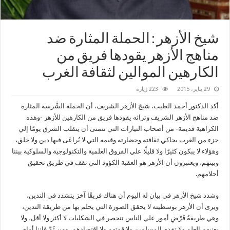
شيخ الأزهر : الحملة المثارة ضد
مناهج الأزهر يقودها فريق من
الكارهين الموالين لثقافة الغرب
29 يناير، 2015
223 زيارة
أكد الدكتور أحمد الطيب، شيخ الأزهر الشريف، أن الحملة الشَّرسة المثارة
ضد مناهج الأزهر الشريف وتراثه يقودها فريق من الكارهين للأزهر -وهذه
الكراهية قديمة- من أصحاب التيارات التي تتمنى أن ينقلب الشرق يومًا إلي
جزء من الغرب يحاكي ثقافته وحضارته وقيمه التي لا يُراعَى فيها دين ولا خلق،
وهؤلاء لا يبكون كثيرًا ولا قليلًا علي الفروق العلمية والتكنولوجية والسلوكية بيننا
وبينهم، ويعتبرون أن الأزهر هو العقبة الكؤود التي تقف في طريق تحقيق
أحلامهم.
وشدد شيخ الأزهر في بيان له اليوم أن هناك فريقًا آخرَ يتشدد في التدين،
ويرى أن الأزهر بوسطيته لا يحقق الصورة التي يحلم بها من طريقة التدين،
وهي طريقةُ فَرْضِ أمور علي الناس تنحصر في الشكليات لا أكثر ولا أقل، ولا
يعنيهم العلم ولا تقدم المسلمين ولا قوتهم ولا اقتصادهم، ومن ثَمَّ فإننا أمام