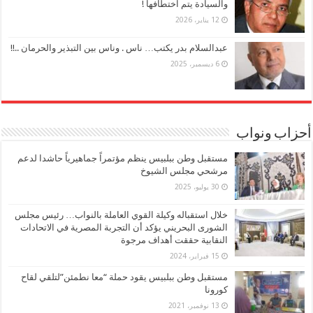
والسيادة يتم اختطافها !
12 يناير، 2026
عبدالسلام بدر يكتب… ناس . وناس بين التبذير والحرمان ..!!
6 ديسمبر، 2025
أحزاب ونواب
مستقبل وطن ببلبيس ينظم مؤتمراً جماهيرياً حاشدا لدعم
مرشحي مجلس الشيوخ
30 يوليو، 2025
خلال استقباله وكيلة القوي العاملة بالنواب… رئيس مجلس
الشورى البحريني يؤكد أن التجربة المصرية في الاتحادات
النقابية حققت أهداف مرجوة
15 فبراير، 2024
مستقبل وطن ببلبيس يقود حملة “معا نطمئن”لتلقي لقاح
كورونا
13 نوفمبر، 2021