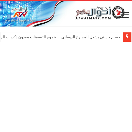
حسام حسني يشعل المسرح الروماني …ونجوم التسعينات يعيدون ذكريات الزم