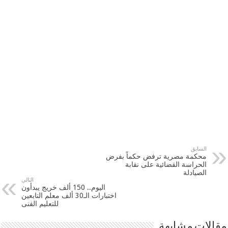
السابق
‫محكمة مصرية ترفض حكماً بفرض
الحراسة القضائية على نقابة
الصيادلة
التالي
اليوم.. 150 ألف خريج يبدأون
اختبارات الـ30 ألف معلم التابعين
للتعليم الفنى
مقالات مشابهة