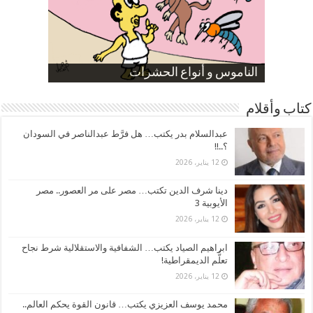
صورة كاركاتيرية
صورة كاركاتيرية
الناموس و أنواع الحشرات
الموظفين بعد ارتفاع الأسعار
ارتفاع نسبة الطلاق في مصر
كتاب وأقلام
عبدالسلام بدر يكتب… هل فرَّط عبدالناصر في السودان
؟..!!
12 يناير، 2026
دينا شرف الدين تكتب… مصر على مر العصور.. مصر
الأيوبية 3
12 يناير، 2026
ابراهيم الصياد يكتب… الشفافية والاستقلالية شرط نجاح
تعلُّم الديمقراطية!
12 يناير، 2026
محمد يوسف العزيزي يكتب… قانون القوة يحكم العالم..