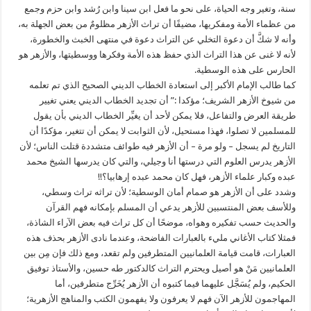
سنة، وتغير وجه الحياة، على نحو ما فعل ابن سينا وابن رُشد وابن حزم وجمع
من عظماء الأمة ومفكريها، مضيفًا أن تراث الأزهر مظلومٌ من بعض الجهلة به،
وأنه لا شكَّ أن دعوة التخلي عن التراث دعوة في منتهى الخبث والخطورة،
لأنه لا غنى عن هذا التراث الذي حفظ هذه الأمة وفكرها ووسطيتها، والأزهر هو
الحارس على هذه الوسطية.
كما طالب الإمام الأكبر إلى استعادة الخطاب الديني الصحيح الذي تم تعلمه
من شيوخ الأزهر الشريف؛ مؤكدا :” أن تجديد الخطاب الديني يعني تغيير
طريقة العرض والتفاعل، فلا يمكن لأحد أن يغيِّر الخطاب الديني بأن يقول
للمسلمين لا تصلوا، فهذا مستحيل، لأن الثوابت لا يمكن أن تتغير، مؤكدًا أن
التاريخ لم يسجل – ولو مرة – أن الأزهر فيه طوائف متشددة قتلت الناس؛ لأن
الأزهر يدرس العلوم التي درستها أنا وجيلي، والتي كان يدرسها الشيخ محمد
عبده وكبار علماء الأزهر، فهل كان محمد عبده إرهابيا؟!!
وشدد على أن الأزهر هو صمام أمان الوسطية؛ لأن تراثه تراث وسطي،
وللأسف بعض المنتسبين للأزهر يدعي أن المسلم بإمكانه فهم القرآن
والحديث حسب تفكيره وهواه، موضحًا أن كل تراث فيه بعض الآراء الشاذة،
فمثلا كتاب الأغاني مليء بالعبارات الفاضحة، وعندما نادى الأزهر بحذف هذه
العبارات، قامت قيامة العلمانيين المتطرفين ولم تقعد، ومع ذلك فإن مِن بين
العلمانيين مَنْ هو أصيل ويحترم التراث كالدكتور طه حسين، والأستاذ توفيق
الحكيم، ولم يُسَجَّل عليهما فيما كتبوه أن الأزهر يُخَرِّج متطرفين، أما
المهاجمون للأزهر الآن فهم لا يعرفون ولا يفهمون الكتب والمناهج الأزهرية؛