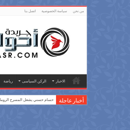
من نحن
سياسة الخصوصية
اتصل بنا
الاخبار
الركن السياسى
رياضة
حسام حسني يشعل المسرح الروماني
أخبار عاجلة