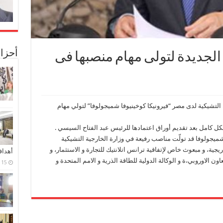
أحزا
لجديدة لتولى مهام منصبها فى
لتشيكية لدى مصر “فيرونيكا كوخينيوفا شميجولوفا” لتولي مهام
 كامل بعد تقديم أوراق اعتمادها للرئيس عبد الفتاح السيسي .
 شميجولوفا قد تولّت مناصب رفيعة في وزارة الخارجية التشيكية
يجية، و مبعوث خاص لإتفاقية ترانس اتلانتيك للتجارة و الاستثمار، و
أهدا
ن الاوروبي،ة و الوكالة الدولية للطاقة الذرية و الامم المتحدة و
15 فبراير، 2024