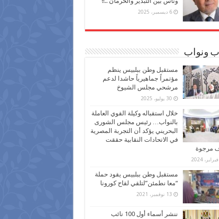
وناس بين التبذير والحرمان ..!!
6 ديسمبر، 2025
ب ونواب
مستقبل وطن ببلبيس ينظم
مؤتمراً جماهيرياً حاشدا لدعم
مرشحي مجلس الشيوخ
30 يوليو، 2025
خلال استقباله وكيلة القوي العاملة
بالنواب… رئيس مجلس الشورى
البحريني يؤكد أن التجربة المصرية
في الاتحادات النقابية حققت
ف مرجوة
مستقبل وطن ببلبيس يقود حملة
“معا نطمئن”لتلقي لقاح كورونا
13 نوفمبر، 2021
ننشر أسماء أول 100 نائب