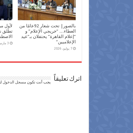
بالصور| تحت شعار 92عامًا من
لأول م
العطاء… “خريجي الإعلام” و
تطلق نش
“إعلام القاهرة” يحتفلان بـ”عيد
الاصطن
الإعلاميين”
3 مارس، 2026
7 يوليو، 2026
اترك تعليقاً
يجب أنت تكون
مسجل الدخول
لت