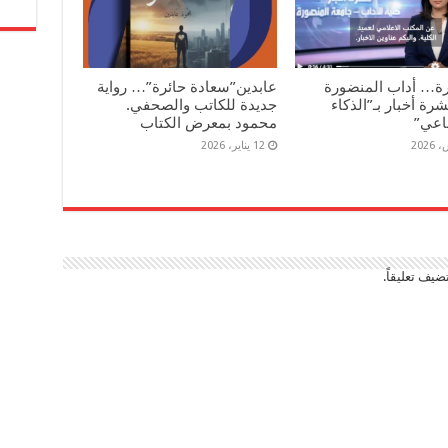
رة… أداب المنضورة
عابدين”سعادة حائرة”… رواية
رة أخبار بـ”الذكاء
جديدة للكاتب والصحفي.
اعي”
محمود بمعرض الكتاب
12 يناير، 2026
ضيف تعليقاً.