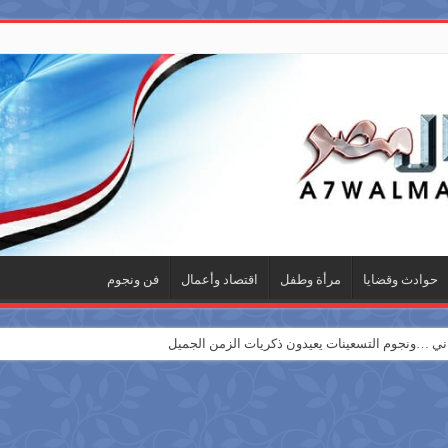
حوادث وقضايا
مرأة وطفل
اقتصاد وأعمال
فن ونجوم
 …ونجوم التسعينات يعيدون ذكريات الزمن الجميل