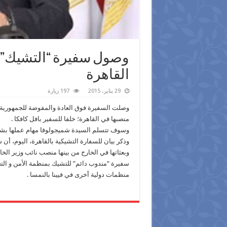
وصول سفيرة “التشيك” ا
القاهرة
29 يناير، 2015
197 زيارة
وصلت السفيرة فوق العادة والمفوضة للجمهورية ا
منصبها في القاهرة؛ خلفا للسفير بافل كافكا .
وسوف تتسلم السيدة شميجولوفا مهام عملها بشكل
وذكر بيان للسفارة التشيكية بالقاهرة، اليوم، أن
وبعثاتها في الخارج من بينها منصب نائب وزير الخار
سفيرة “مندوب دائم” للتشيك بمنظمة الأمن و التعاو
منظمات دولية أخرى في فيينا بالنمسا .