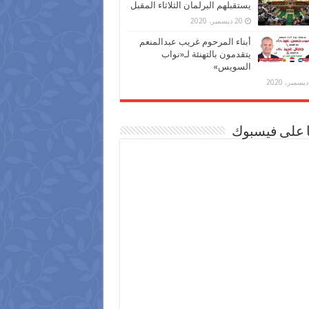
يستقبلهم البرلمان الثلاثاء المقبل
20 ديسمبر، 2020
أبناء المرحوم غريب عبدالمنعم
يتقدمون بالتهنئة لـ«نواب
السويس»
ا على فيسبوك