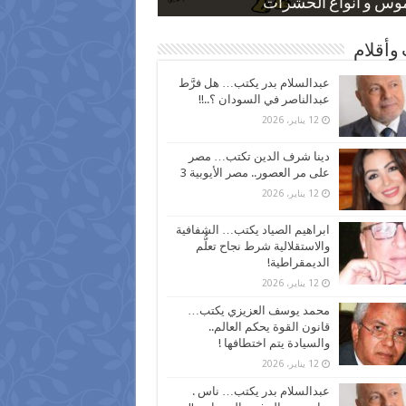
 كاركاتيرية
 كاركاتيرية
موس و أنواع الحشرات
ظفين بعد ارتفاع الأسعار
اع نسبة الطلاق في مصر
وأقلام
عبدالسلام بدر يكتب… هل فرَّط
عبدالناصر في السودان ؟..!!
12 يناير، 2026
دينا شرف الدين تكتب… مصر
على مر العصور.. مصر الأيوبية 3
12 يناير، 2026
ابراهيم الصياد يكتب… الشفافية
والاستقلالية شرط نجاح تعلُّم
الديمقراطية!
12 يناير، 2026
محمد يوسف العزيزي يكتب…
قانون القوة يحكم العالم..
والسيادة يتم اختطافها !
12 يناير، 2026
عبدالسلام بدر يكتب… ناس .