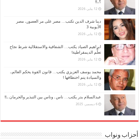
؟..!!
12 يناير، 2026
دينا شرف الدين تكتب… مصر على مر العصور.. مصر
الأيوبية 3
12 يناير، 2026
ابراهيم الصياد يكتب… الشفافية والاستقلالية شرط نجاح
تعلُّم الديمقراطية!
12 يناير، 2026
محمد يوسف العزيزي يكتب… قانون القوة يحكم العالم..
والسيادة يتم اختطافها !
12 يناير، 2026
عبدالسلام بدر يكتب… ناس . وناس بين التبذير والحرمان ..!!
6 ديسمبر، 2025
أحزاب ونواب