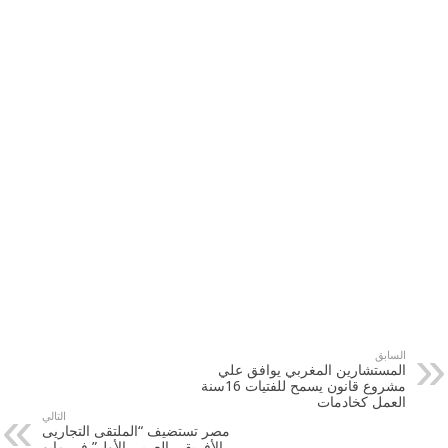
السابق
المستشارين المغربي يوافق علي
مشروع قانون يسمح للفتيات 16سنة
العمل كخادمات
التالي
مصر تستضيف “الملتقى التجاريى
الأفريقى العربى الأول” فى مايو