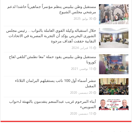
مستقبل وطن ببلبيس ينظم مؤتمراً جماهيرياً حاشدا لدعم
مرشحي مجلس الشيوخ
30 يوليو، 2025
خلال استقباله وكيلة القوي العاملة بالنواب… رئيس مجلس
الشورى البحريني يؤكد أن التجربة المصرية في الاتحادات
النقابية حققت أهداف مرجوة
15 فبراير، 2024
مستقبل وطن ببلبيس يقود حملة “معا نطمئن”لتلقي لقاح
كورونا
13 نوفمبر، 2021
ننشر أسماء أول 100 نائب يستقبلهم البرلمان الثلاثاء
المقبل
20 ديسمبر، 2020
أبناء المرحوم غريب عبدالمنعم يتقدمون بالتهنئة لـ«نواب
السويس»
13 ديسمبر، 2020