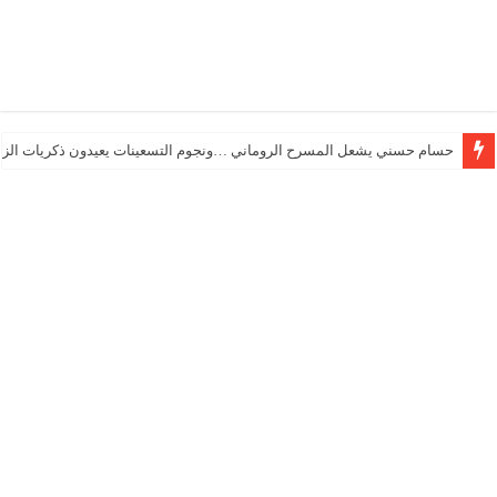
حسام حسني يشعل المسرح الروماني …ونجوم التسعينات يعيدون ذكريات الزم