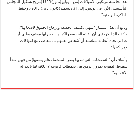
بعد محاسبة مرتكبي الانتهاكات (من 1 يوليو(تموز) 1955(تاريخ تشكيل المجلس
التِأسيسي الأول في تونس، إلى 31 ديسمبر(كانون ثاني) 2013)، وحفظ
الذاكرة الوطنية”.
وتابع أن هذا المسار “ينتهي بكشف الحقيقة وإرجاع الحقوق لأصحابها”.
وأكد خالد الكريشي أن “هيئة الحقيقة والكرامة ليس لها موقف سلبي أو
عدائي تجاه أنظمة سياسية أو أشخاص بعينهم بل تتعاطى مع انتهاكات
ومرتكبيها”.
وأضاف أن “التحفظات التي تبديها بعض المنظمات(لم يسمها) من قبيل مبدأ
سقوط العقوبة بمرور الزمن هي تحفظات قانونية لا علاقة لها بالعدالة
الانتقالية”.