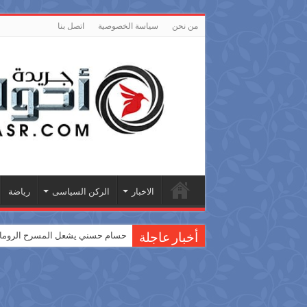
من نحن
سياسة الخصوصية
اتصل بنا
الاخبار
الركن السياسى
رياضة
حسام حسني يشعل المسرح الروماني
أخبار عاجلة