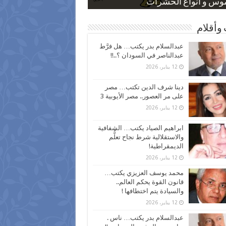
 كاركاتيرية
 كاركاتيرية
موس و أنواع الحشرات
ظفين بعد ارتفاع الأسعار
اع نسبة الطلاق في مصر
وأقلام
عبدالسلام بدر يكتب… هل فرَّط
عبدالناصر في السودان ؟..!!
12 يناير، 2026
دينا شرف الدين تكتب… مصر
على مر العصور.. مصر الأيوبية 3
12 يناير، 2026
ابراهيم الصياد يكتب… الشفافية
والاستقلالية شرط نجاح تعلُّم
الديمقراطية!
12 يناير، 2026
محمد يوسف العزيزي يكتب…
قانون القوة يحكم العالم..
والسيادة يتم اختطافها !
12 يناير، 2026
عبدالسلام بدر يكتب… ناس .