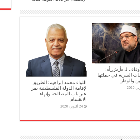
أوقاف لـ «أ_ش_أ»:
ات السرية في جملتها
ين والوطن
اللواء محمد إبراهيم: الطريق
لإقامة الدولة الفلسطينية يمر
عبر باب المصالحة وإنهاء
الانقسام
24 أكتوبر، 2020