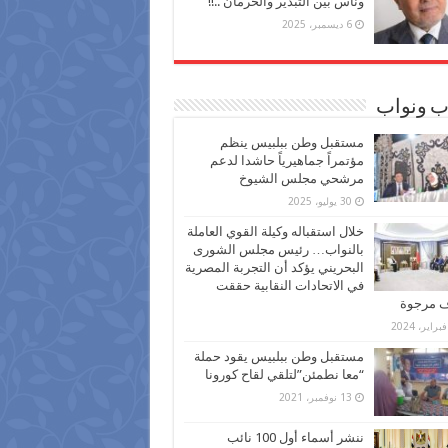
وناس بين التبذير والحرمان ..!!
6 ديسمبر، 2025
ب ونواب
مستقبل وطن ببلبيس ينظم
مؤتمراً جماهيرياً حاشدا لدعم
مرشحي مجلس الشيوخ
30 يوليو، 2025
خلال استقباله وكيلة القوي العاملة
بالنواب… رئيس مجلس الشورى
البحريني يؤكد أن التجربة المصرية
في الاتحادات النقابية حققت
ف مرجوة
مستقبل وطن ببلبيس يقود حملة
“معا نطمئن”لتلقي لقاح كورونا
13 نوفمبر، 2021
ننشر أسماء أول 100 نائب