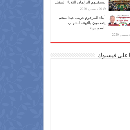
يستقبلهم البرلمان الثلاثاء المقبل
20 ديسمبر، 2020
أبناء المرحوم غريب عبدالمنعم
يتقدمون بالتهنئة لـ«نواب
السويس»
ا على فيسبوك