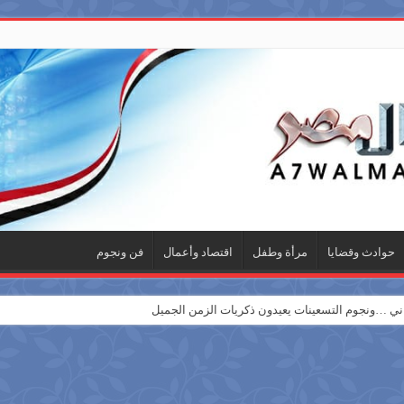
حوادث وقضايا
مرأة وطفل
اقتصاد وأعمال
فن ونجوم
 …ونجوم التسعينات يعيدون ذكريات الزمن الجميل