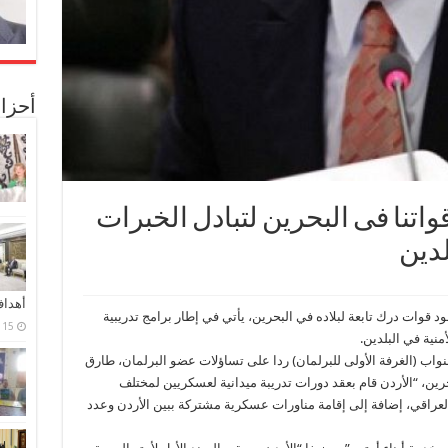
أحزا
 قواتنا فى البحرين لتبادل الخبرات
لدين
أهدا
د قوات درك تابعة لبلاده في البحرين، يأتي في إطار برامج تدريبية
15 فبراير، 2024
منية في البلدين.
اب (الغرفة الأولى للبرلمان) ردا على تساؤلات عضو البرلمان، طارق
ن، “الأردن قام بعقد دورات تدريبة ميدانية لعسكريين لمختلف
والعراقي، إضافة إلى إقامة مناورات عسكرية مشتركة ببين الأردن وعدد