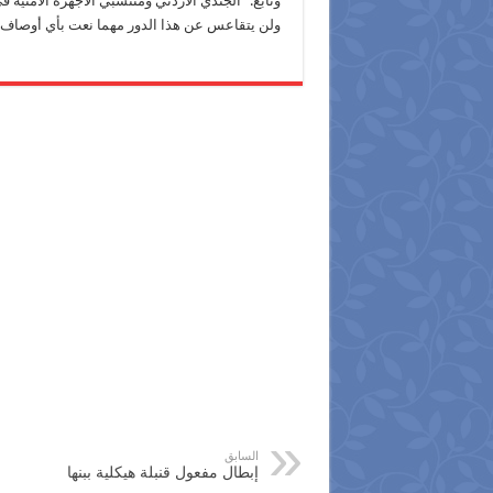
وتابع: “الجندي الأردني ومنتسبي الأجهزة الأمنية ف
ولن يتقاعس عن هذا الدور مهما نعت بأي أوصاف ولن
السابق
إبطال مفعول قنبلة هيكلية ببنها