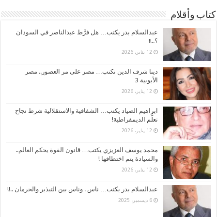
كتاب وأقلام
عبدالسلام بدر يكتب… هل فرَّط عبدالناصر في السودان
؟..!!
12 يناير، 2026
دينا شرف الدين تكتب… مصر على مر العصور.. مصر
الأيوبية 3
12 يناير، 2026
ابراهيم الصياد يكتب… الشفافية والاستقلالية شرط نجاح
تعلُّم الديمقراطية!
12 يناير، 2026
محمد يوسف العزيزي يكتب… قانون القوة يحكم العالم..
والسيادة يتم اختطافها !
12 يناير، 2026
عبدالسلام بدر يكتب… ناس . وناس بين التبذير والحرمان ..!!
6 ديسمبر، 2025