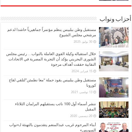
أحزاب ونواب
مستقبل وطن ببلبيس ينظم مؤتمراً جماهيرياً حاشدا لدعم
مرشحي مجلس الشيوخ
30 يوليو، 2025
خلال استقباله وكيلة القوي العاملة بالنواب… رئيس مجلس
الشورى البحريني يؤكد أن التجربة المصرية في الاتحادات
النقابية حققت أهداف مرجوة
15 فبراير، 2024
مستقبل وطن ببلبيس يقود حملة “معا نطمئن”لتلقي لقاح
كورونا
13 نوفمبر، 2021
ننشر أسماء أول 100 نائب يستقبلهم البرلمان الثلاثاء
المقبل
20 ديسمبر، 2020
أبناء المرحوم غريب عبدالمنعم يتقدمون بالتهنئة لـ«نواب
السويس»