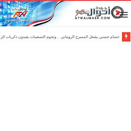
حسام حسني يشعل المسرح الروماني …ونجوم التسعينات يعيدون ذكريات الزم