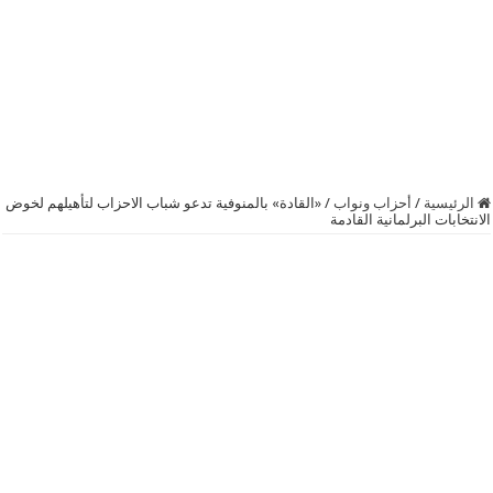
الرئيسية
/
أحزاب ونواب
/
«القادة» بالمنوفية تدعو شباب الاحزاب لتأهيلهم لخوض
الانتخابات البرلمانية القادمة