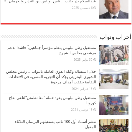
عبدالسلام بدر يكتب… ناس . وناس بين التبذير والحرمان ..!!
6 ديسمبر، 2025
أحزاب ونواب
مستقبل وطن ببلبيس ينظم مؤتمراً جماهيرياً حاشدا لدعم
مرشحي مجلس الشيوخ
30 يوليو، 2025
خلال استقباله وكيلة القوي العاملة بالنواب… رئيس مجلس
الشورى البحريني يؤكد أن التجربة المصرية في الاتحادات
النقابية حققت أهداف مرجوة
15 فبراير، 2024
مستقبل وطن ببلبيس يقود حملة “معا نطمئن”لتلقي لقاح
كورونا
13 نوفمبر، 2021
ننشر أسماء أول 100 نائب يستقبلهم البرلمان الثلاثاء
المقبل