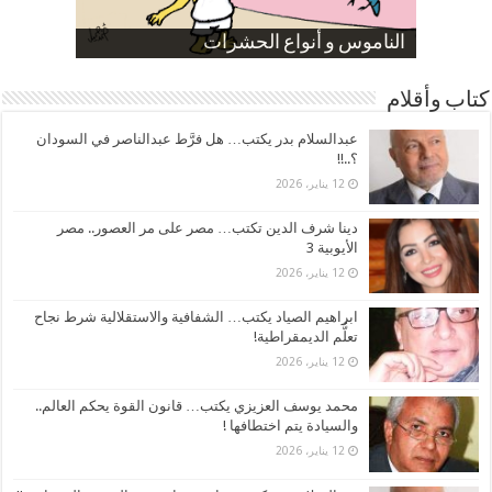
صورة كاركاتيرية
صورة كاركاتيرية
الناموس و أنواع الحشرات
الموظفين بعد ارتفاع الأسعار
ارتفاع نسبة الطلاق في مصر
كتاب وأقلام
عبدالسلام بدر يكتب… هل فرَّط عبدالناصر في السودان
؟..!!
12 يناير، 2026
دينا شرف الدين تكتب… مصر على مر العصور.. مصر
الأيوبية 3
12 يناير، 2026
ابراهيم الصياد يكتب… الشفافية والاستقلالية شرط نجاح
تعلُّم الديمقراطية!
12 يناير، 2026
محمد يوسف العزيزي يكتب… قانون القوة يحكم العالم..
والسيادة يتم اختطافها !
12 يناير، 2026