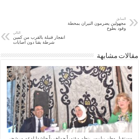
السابق
مجهولين يضرمون النيران بمحطة
وقود بطوخ
التالي
انفجار قنبلة بالقرب من كمين
شرطة بقنا دون اصابات
مقالات مشابهة
مستقبل وطن ببلبيس ينظم مؤتمراً جماهيرياً حاشدا لدعم مرشحي