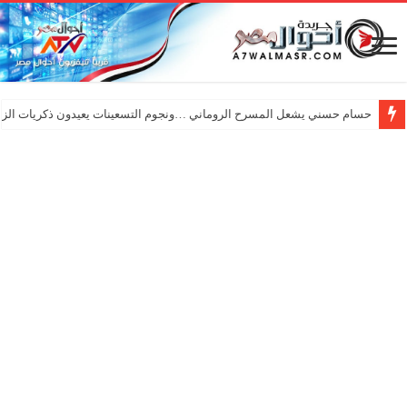
حسام حسني يشعل المسرح الروماني …ونجوم التسعينات يعيدون ذكريات الزم