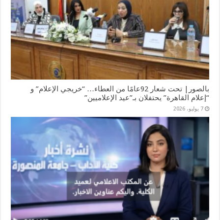
بالصور| تحت شعار 92عامًا من العطاء… “خريجي الإعلام” و
“إعلام القاهرة” يحتفلان بـ”عيد الإعلاميين”
7 يوليو، 2026