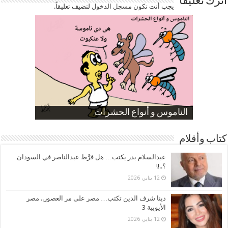
اترك تعليقاً
يجب أنت تكون
مسجل الدخول
لتضيف تعليقاً.
صورة كاركاتيرية
صورة كاركاتيرية
الناموس و أنواع الحشرات
الموظفين بعد ارتفاع الأسعار
ارتفاع نسبة الطلاق في مصر
كتاب وأقلام
عبدالسلام بدر يكتب… هل فرَّط عبدالناصر في السودان
؟..!!
12 يناير، 2026
دينا شرف الدين تكتب… مصر على مر العصور.. مصر
الأيوبية 3
12 يناير، 2026