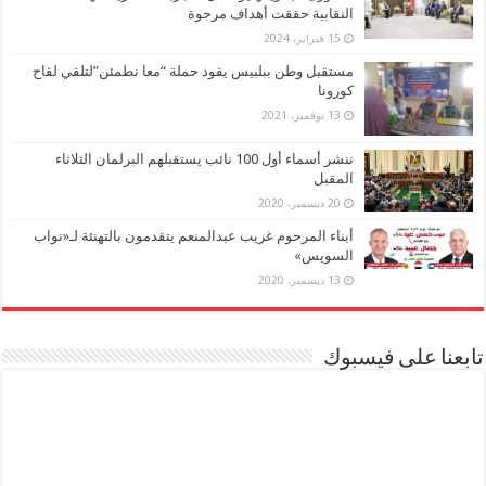
النقابية حققت أهداف مرجوة
15 فبراير، 2024
مستقبل وطن ببلبيس يقود حملة “معا نطمئن”لتلقي لقاح
كورونا
13 نوفمبر، 2021
ننشر أسماء أول 100 نائب يستقبلهم البرلمان الثلاثاء
المقبل
20 ديسمبر، 2020
أبناء المرحوم غريب عبدالمنعم يتقدمون بالتهنئة لـ«نواب
السويس»
13 ديسمبر، 2020
تابعنا على فيسبوك