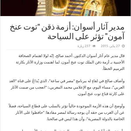
مدير آثار أسوان: أزمة ذقن “توت عنخ
آمون” تؤثر على السياحة
27 يناير، 2015
237 زيارة
قال مدير عام آثار أسوان الدكتور، أحمد صالح، إنّه لولا اهتمام الصحافة
الأجنبية بـ أزمة ذقن الملك توت عنخ آمون، لما اهتمت وزارة الآثار بكارثة
الترميم الخطأ.
وأضاف صالح في لقاءٍ له ببرنامج “مصر في ساعة”، الذي يُذاعُ على قناة “الغد
العربي”، مساء اليوم، مع الإعلامي محمد المغربي،: “اتعجب من صمت الآثار
على كارثة قناع توت عنخ آمون.
وأوضح أن هذه الأزمة الموجودة حالياً تؤثر بالسلب على قطاع السياحة، فضلاً
عن أن الغرب من حقه أن يوجه رسالة لمصر مفادها: “حافظوا على الآثار
الخاصة بالدولة المصرية”، وأن هذا ليس في صالحنا.