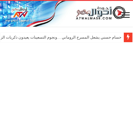
حسام حسني يشعل المسرح الروماني …ونجوم التسعينات يعيدون ذكريات الزم