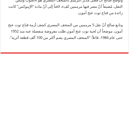
وأوضح صالح أنّ فصل مدير الترميم بالمتحف المصري هو الأصوب وليس
النقل، مُضيفاً أنّ مصر فيها مرممين كفء، لافتاً إلى أنّ مادة “الإيبوكس” كانت
زائدة من قناع توت عنخ آمون.
وتابع صالح أنّ نقل 5 مرممين من المتحف المصري كشف أزمة قناع توت عنخ
آمون، موضحاً أن لحية توت عنخ آمون ظلت معروضة منفصلة عنه منذ 1952
حتى عام 1986، قائلاً: “المتحف المصري يضم أكثر من 100 ألف قطعة أثرية”.