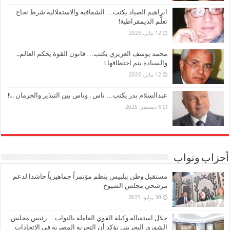
ابراهيم الصياد يكتب… الشفافية والاستقلالية شرط نجاح
تعلُّم الديمقراطية!
12 يناير، 2026
محمد يوسف العزيزي يكتب… قانون القوة يحكم العالم..
والسيادة يتم اختطافها !
12 يناير، 2026
عبدالسلام بدر يكتب… ناس . وناس بين التبذير والحرمان ..!!
6 ديسمبر، 2025
أحزاب ونواب
مستقبل وطن ببلبيس ينظم مؤتمراً جماهيرياً حاشدا لدعم
مرشحي مجلس الشيوخ
30 يوليو، 2025
خلال استقباله وكيلة القوي العاملة بالنواب… رئيس مجلس
الشورى البحريني يؤكد أن التجربة المصرية في الاتحادات