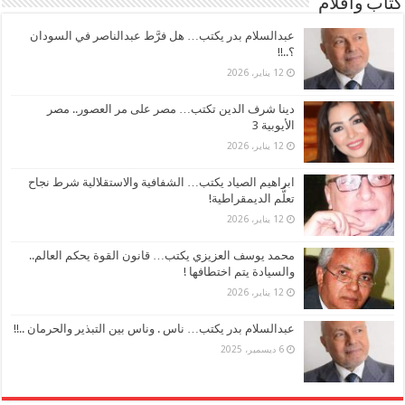
كتاب وأقلام
عبدالسلام بدر يكتب… هل فرَّط عبدالناصر في السودان
؟..!!
12 يناير، 2026
دينا شرف الدين تكتب… مصر على مر العصور.. مصر
الأيوبية 3
12 يناير، 2026
ابراهيم الصياد يكتب… الشفافية والاستقلالية شرط نجاح
تعلُّم الديمقراطية!
12 يناير، 2026
محمد يوسف العزيزي يكتب… قانون القوة يحكم العالم..
والسيادة يتم اختطافها !
12 يناير، 2026
عبدالسلام بدر يكتب… ناس . وناس بين التبذير والحرمان ..!!
6 ديسمبر، 2025