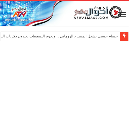
حسام حسني يشعل المسرح الروماني …ونجوم التسعينات يعيدون ذكريات الزم