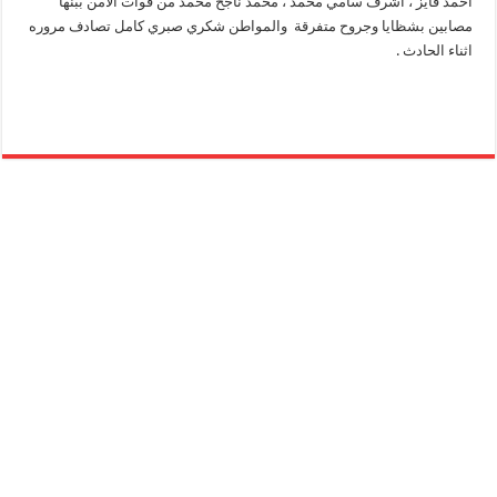
احمد فايز ، اشرف سامي محمد ، محمد ناجح محمد من قوات الامن ببنها
مصابين بشظايا وجروح متفرقة والمواطن شكري صبري كامل تصادف مروره
اثناء الحادث .