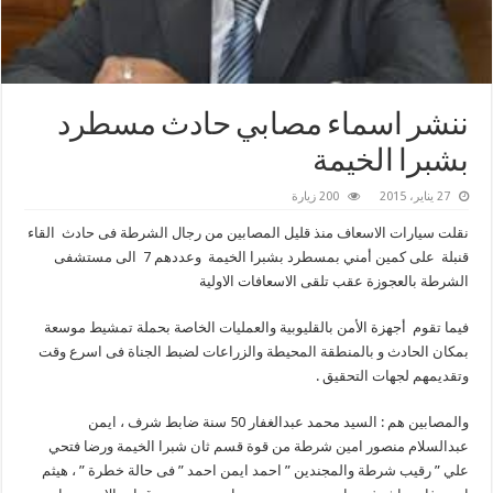
ننشر اسماء مصابي حادث مسطرد
بشبرا الخيمة
27 يناير، 2015
200 زيارة
نقلت سيارات الاسعاف منذ قليل المصابين من رجال الشرطة فى حادث القاء
قنبلة على كمين أمني بمسطرد بشبرا الخيمة وعددهم 7 الى مستشفى
الشرطة بالعجوزة عقب تلقى الاسعافات الاولية
فيما تقوم أجهزة الأمن بالقليوبية والعمليات الخاصة بحملة تمشيط موسعة
بمكان الحادث و بالمنطقة المحيطة والزراعات لضبط الجناة فى اسرع وقت
وتقديمهم لجهات التحقيق .
والمصابين هم : السيد محمد عبدالغفار 50 سنة ضابط شرف ، ايمن
عبدالسلام منصور امين شرطة من قوة قسم ثان شبرا الخيمة ورضا فتحي
علي ” رقيب شرطة والمجندين ” احمد ايمن احمد ” فى حالة خطرة ” ، هيثم