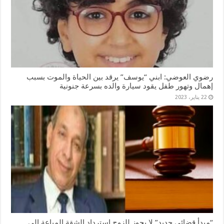
رضوي العوضي: ابني “يوسف” يرقد بين الحياة والموت بسبب
إهمال وتهور طفل يقود سيارة والده بسرعة جنونية
22 يناير، 2023
“مبدأ قضائي جديد” لا يجوز للزوج إسترداد الشقة المباعة إلي