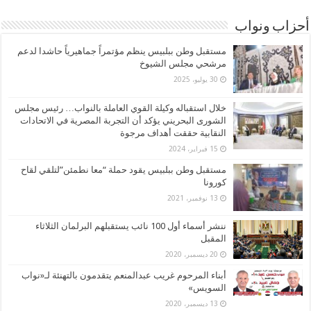
أحزاب ونواب
مستقبل وطن ببلبيس ينظم مؤتمراً جماهيرياً حاشدا لدعم
مرشحي مجلس الشيوخ
30 يوليو، 2025
خلال استقباله وكيلة القوي العاملة بالنواب… رئيس مجلس
الشورى البحريني يؤكد أن التجربة المصرية في الاتحادات
النقابية حققت أهداف مرجوة
15 فبراير، 2024
مستقبل وطن ببلبيس يقود حملة “معا نطمئن”لتلقي لقاح
كورونا
13 نوفمبر، 2021
ننشر أسماء أول 100 نائب يستقبلهم البرلمان الثلاثاء
المقبل
20 ديسمبر، 2020
أبناء المرحوم غريب عبدالمنعم يتقدمون بالتهنئة لـ«نواب
السويس»
13 ديسمبر، 2020