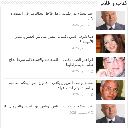
كتاب وأقلام
عبدالسلام بدر يكتب… هل فرَّط عبدالناصر في السودان
؟..!!
12 يناير، 2026
دينا شرف الدين تكتب… مصر على مر العصور.. مصر
الأيوبية 3
12 يناير، 2026
ابراهيم الصياد يكتب… الشفافية والاستقلالية شرط نجاح
تعلُّم الديمقراطية!
12 يناير، 2026
محمد يوسف العزيزي يكتب… قانون القوة يحكم العالم..
والسيادة يتم اختطافها !
12 يناير، 2026
عبدالسلام بدر يكتب… ناس . وناس بين التبذير والحرمان ..!!
6 ديسمبر، 2025