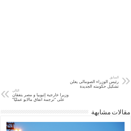
السابق
رئيس الوزراء الصومالى يعلن
تشكيل حكومته الجديدة
التالي
وزيرا خارجية ‫إثيوبيا‬ و ‫‏مصر‬ يتفقان
على “ترجمة اتفاق مالابو عمليًا”
مقالات مشابهة