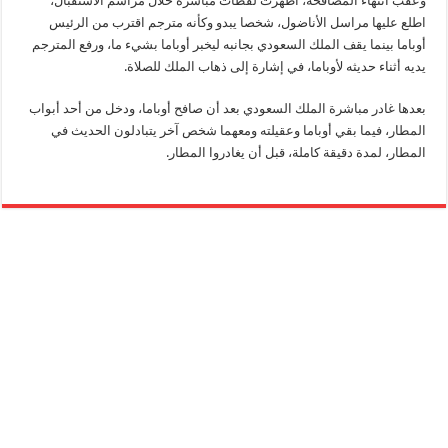
وعقب انتهاء المصافحة، أظهرت لقطات مباشرة خلال مراسم الاستقبال،
اطلع عليها مراسل الأناضول، شخصا يبدو وكأنه مترجم اقترب من الرئيس
أوباما بينما يقف الملك السعودي بجانبه ليخبر أوباما بشيء ما، ورفع المترجم
يديه أثناء حديثه لأوباما، في إشارة إلى ذهاب الملك للصلاة.
بعدها غادر مباشرة الملك السعودي بعد أن صافح أوباما، ودخل من أحد أبواب
المطار، فيما بقي أوباما وعقيلته ومعهما شخص آخر يتبادلون الحديث في
المطار، لمدة دقيقة كاملة، قبل أن يغادروا المطار.