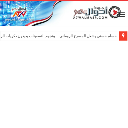
حسام حسني يشعل المسرح الروماني …ونجوم التسعينات يعيدون ذكريات الزم