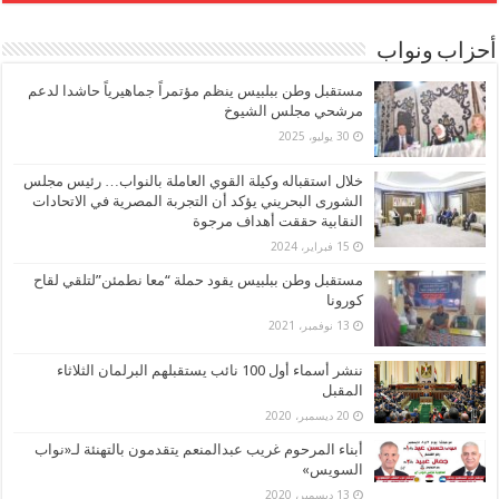
أحزاب ونواب
مستقبل وطن ببلبيس ينظم مؤتمراً جماهيرياً حاشدا لدعم
مرشحي مجلس الشيوخ
30 يوليو، 2025
خلال استقباله وكيلة القوي العاملة بالنواب… رئيس مجلس
الشورى البحريني يؤكد أن التجربة المصرية في الاتحادات
النقابية حققت أهداف مرجوة
15 فبراير، 2024
مستقبل وطن ببلبيس يقود حملة “معا نطمئن”لتلقي لقاح
كورونا
13 نوفمبر، 2021
ننشر أسماء أول 100 نائب يستقبلهم البرلمان الثلاثاء
المقبل
20 ديسمبر، 2020
أبناء المرحوم غريب عبدالمنعم يتقدمون بالتهنئة لـ«نواب
السويس»
13 ديسمبر، 2020