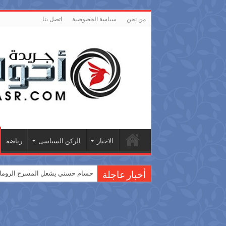
من نحن
سياسة الخصوصية
اتصل بنا
الاخبار
الركن السياسى
رياضة
حسام حسني يشعل المسرح الروماني
أخبار عاجلة