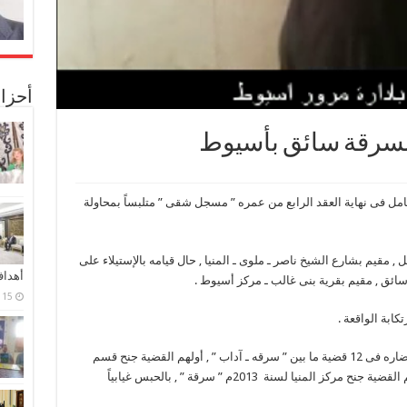
أحزا
 بسرقة سائق بأسيوط
ل فى نهاية العقد الرابع من عمره ” مسجل شقى ” متلبساً بمحاولة
رق . م . ب . ف ” , 40 عاماً , عامل , مقيم بشارع الشيخ ناصر ـ ملوى ـ المنيا , حال قيامه بالإستيلاء على
أهدا
15 فبراير، 2024
ابة الواقعة .
و بالكشف عنه جنائياً تبين أنه مطلوب ضبطه و إحضاره فى 12 قضية ما بين ” سرقه ـ آداب ” , أولهم القضية جنح قسم
ملوى / المنيا لسنة 2005 ” خيانة أمانة ” , و آخرهم القضية جنح مركز المنيا لسنة 2013م ” سرقة ” , بالحبس غيابياً