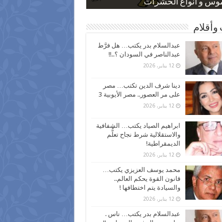
 كاركاتيرية
 كاركاتيرية
موس و أنواع الحشرات
ظفين بعد ارتفاع الأسعار
اع نسبة الطلاق في مصر
وأقلام
عبدالسلام بدر يكتب… هل فرَّط
عبدالناصر في السودان ؟..!!
12 يناير، 2026
دينا شرف الدين تكتب… مصر
على مر العصور.. مصر الأيوبية 3
12 يناير، 2026
ابراهيم الصياد يكتب… الشفافية
والاستقلالية شرط نجاح تعلُّم
الديمقراطية!
12 يناير، 2026
محمد يوسف العزيزي يكتب…
قانون القوة يحكم العالم..
والسيادة يتم اختطافها !
12 يناير، 2026
عبدالسلام بدر يكتب… ناس .