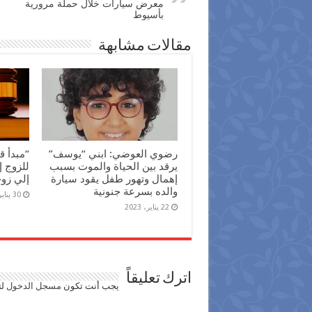
معرض سيارات خلال حملة مرورية
بأسيوط
مقالات مشابهة
رضوي العوضي: ابني “يوسف”
“مبدأ ق
يرقد بين الحياة والموت بسبب
للزوج إ
إهمال وتهور طفل يقود سيارة
إلي زو
والده بسرعة جنونية
30 يناير، 2022
22 يناير، 2023
اترك تعليقاً
يجب أنت تكون
مسجل الدخول
لت