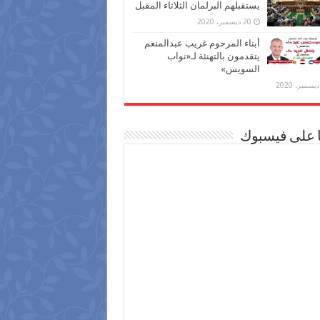
يستقبلهم البرلمان الثلاثاء المقبل
20 ديسمبر، 2020
أبناء المرحوم غريب عبدالمنعم
يتقدمون بالتهنئة لـ«نواب
السويس»
ا على فيسبوك