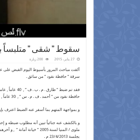
سقوط ” شقى ” متلبساً
27 يناير، 2015
200 زيارة
ألقت مباحث المرور بأسيوط اليوم القبض على عام
سرقة ” حافظة نقود ” من سائق .
فقد تم ضبط ” طا
حافظة نقود من ” أحمد . ف . م . س ” , 30 عاماً , سائق , مقيم بقرية بنى غالب ـ مركز أسيوط .
و بمواجهة المتهم بما أسفر عنه الضبط اعترف بإرتك
بجلسة 23/4/2013 م .