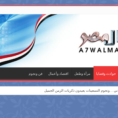
حوادث وقضايا
مرأة وطفل
اقتصاد وأعمال
فن ونجوم
 …ونجوم التسعينات يعيدون ذكريات الزمن الجميل