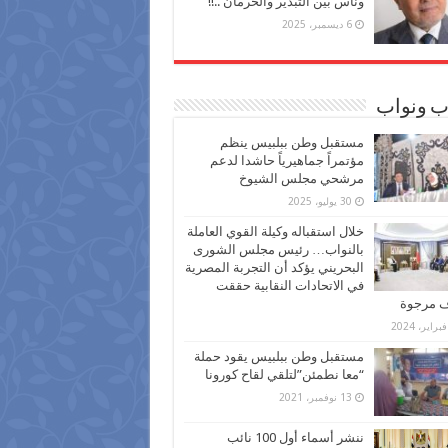
وناس بين التبذير والحرمان ..!!
6 ديسمبر، 2025
ب ونواب
مستقبل وطن ببلبيس ينظم
مؤتمراً جماهيرياً حاشدا لدعم
مرشحي مجلس الشيوخ
30 يوليو، 2025
خلال استقباله وكيلة القوي العاملة
بالنواب… رئيس مجلس الشورى
البحريني يؤكد أن التجربة المصرية
في الاتحادات النقابية حققت
ف مرجوة
مستقبل وطن ببلبيس يقود حملة
“معا نطمئن”لتلقي لقاح كورونا
13 نوفمبر، 2021
ننشر أسماء أول 100 نائب