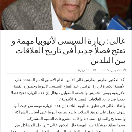
غالى : زيارة السيسى لأثيوبيا مهمة و
تفتح فصلاً جديداً فى تاريخ العلاقات
بين البلدين
27 يناير، 2015
211 زيارة
أكد الدكتور بطرس بطرس غالى الأمين العام الأسبق للأمم المتحدة على
الأهمية الكبيرة لزيارة الرئيس عبد الفتاح السيسى لأثيوبيا وحضوره القمة
الافريقية يومى الخميس والجمعة المقبلين ، وقال إن هذه الزيارة تفتح فصلا
جديدا فى تاريخ العلاقات المصرية الأثيوبية”.
وأضاف غالى فى تعليق له اليوم الثلاثاء إن هذه الزيارة مهمة من حيث أنها
سوف تعمل على توثيق الصلات والروابط مع اثيوبيا على أساس الشراكة
والمصالح والمنافع المتبادلة وإقامة مشروعات التنمية المشتركة.
وفيما يتعلق بمشكلة سد النهضة قال الدكتور غالى ” إن حل المشاكل بين
الدول يتأتى من خلال الحوار والتفاوض السياسى والدبلوماسى وانه من هذا