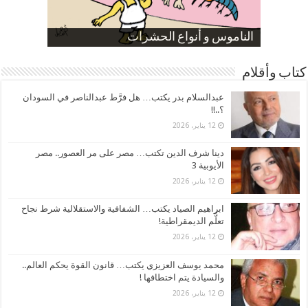
صورة كاركاتيرية
صورة كاركاتيرية
الناموس و أنواع الحشرات
الموظفين بعد ارتفاع الأسعار
ارتفاع نسبة الطلاق في مصر
كتاب وأقلام
عبدالسلام بدر يكتب… هل فرَّط عبدالناصر في السودان
؟..!!
12 يناير، 2026
دينا شرف الدين تكتب… مصر على مر العصور.. مصر
الأيوبية 3
12 يناير، 2026
ابراهيم الصياد يكتب… الشفافية والاستقلالية شرط نجاح
تعلُّم الديمقراطية!
12 يناير، 2026
محمد يوسف العزيزي يكتب… قانون القوة يحكم العالم..
والسيادة يتم اختطافها !
12 يناير، 2026