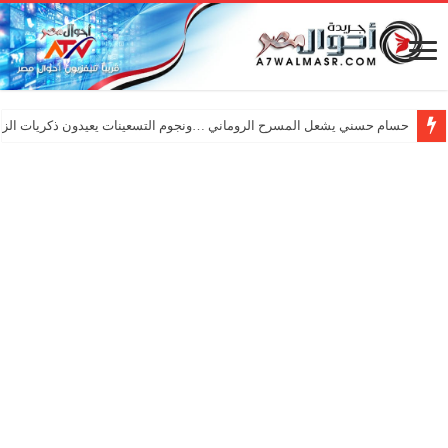
حسام حسني يشعل المسرح الروماني …ونجوم التسعينات يعيدون ذكريات الزم