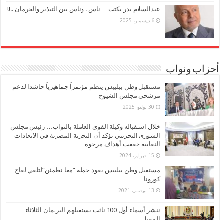
عبدالسلام بدر يكتب… ناس . وناس بين التبذير والحرمان ..!!
6 ديسمبر، 2025
أحزاب ونواب
مستقبل وطن ببلبيس ينظم مؤتمراً جماهيرياً حاشدا لدعم
مرشحي مجلس الشيوخ
30 يوليو، 2025
خلال استقباله وكيلة القوي العاملة بالنواب… رئيس مجلس
الشورى البحريني يؤكد أن التجربة المصرية في الاتحادات
النقابية حققت أهداف مرجوة
15 فبراير، 2024
مستقبل وطن ببلبيس يقود حملة “معا نطمئن”لتلقي لقاح
كورونا
13 نوفمبر، 2021
ننشر أسماء أول 100 نائب يستقبلهم البرلمان الثلاثاء
المقبل