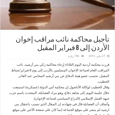
تأجيل محاكمة نائب مراقب إخوان
الأردن إلى 8 فبراير المقبل
27 يناير، 2015
196 زيارة
قررت محكمة أردنية اليوم الثلاثاء إرجاء محاكمة زكي بني أرشيد، نائب
المراقب العام لجماعة الإخوان المسلمين بالأردن إلى يوم 8 فبراير/شباط
المقبل، بحسب عضو هيئة الدفاع عن بني أرشيد المحامي عبد القادر
الخطيب.
وقال الخطيب لوكالة الأناضول إن محكمة أمن الدولة (عسكرية) استمعت
خلال جلسة اليوم، إلى شاهد دفاع، وهو مراد العضايلة، المتحدث باسم حزب
جبهة العمل الإسلامي (الذراع السياسي لجماعة الإخوان).
وأضاف أن العضايلة قال في شهادته إن المقال الذي تسبب باعتقال بني
ارشيد لم ينشر على موقع الجماعة إنما كان على صفحة الأخير على موقع