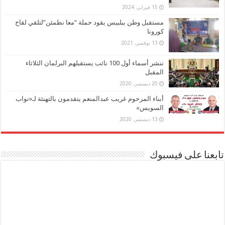
15 فبراير، 2024
مستقبل وطن ببلبيس يقود حملة “معا نطمئن”لتلقي لقاح
كورونا
13 نوفمبر، 2021
ننشر أسماء أول 100 نائب يستقبلهم البرلمان الثلاثاء
المقبل
20 ديسمبر، 2020
أبناء المرحوم غريب عبدالمنعم يتقدمون بالتهنئة لـ«نواب
السويس»
13 ديسمبر، 2020
تابعنا على فيسبوك