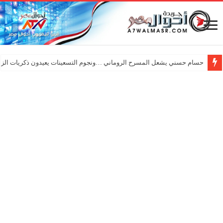
حسام حسني يشعل المسرح الروماني …ونجوم التسعينات يعيدون ذكريات الزم