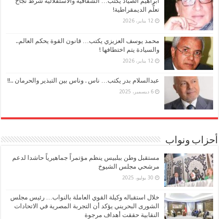
ابراهيم الصياد يكتب… الشفافية والاستقلالية شرط نجاح
تعلُّم الديمقراطية!
12 يناير، 2026
محمد يوسف العزيزي يكتب… قانون القوة يحكم العالم..
والسيادة يتم اختطافها !
12 يناير، 2026
عبدالسلام بدر يكتب… ناس . وناس بين التبذير والحرمان ..!!
6 ديسمبر، 2025
أحزاب ونواب
مستقبل وطن ببلبيس ينظم مؤتمراً جماهيرياً حاشدا لدعم
مرشحي مجلس الشيوخ
30 يوليو، 2025
خلال استقباله وكيلة القوي العاملة بالنواب… رئيس مجلس
الشورى البحريني يؤكد أن التجربة المصرية في الاتحادات
النقابية حققت أهداف مرجوة