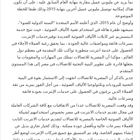
بما يزيد عن مليوني عميل مقارنة بنهاية العام السابق عليه ، على أن تكون
هناك إمكانية توصيل مليوني عميل آخرين بنهاية 2015 وذلك طبقا للخطة
الموضوعة.
وأوضح أن عام 2015، الذي أعلنته الأمم المتحدة “السنة الدولية للضوء”،
سيشهد طفرة هائلة في استخدام تقنية الألياف الضوئية ، حيث تتيح خدمة
الـبتستريم عبر كابلات الألياف الضوئية الجديدة توفيرخدمات الإنترنت
بسرعات فائقة ومواصفات عالية الجودة ، بما يحقق رغبة العملاء الأجلاء في
الحصول على خدمة انترنت متطورة تواكب تلك المقدمة في معظم دول
العالم ، مؤكدا أن المصرية للاتصالات تمتلك من المهارات والمقومات ما
يجعلها قادرة على تطوير البنية التحتية للاتصالات في مصر إلى هذا المستوى
المتقدم.
جدير بالذكر أن المصرية للاتصالات اتجهت إلى الاستثمار بقوة في البنية
التحتية للبرودباند وتكنولوجيا الألياف الضوئية ، من أجل الفوز بمزيد من ثقة
العملاء الذين يرغبون في الحصول على خدمات الإنترنت بجودة فائقة
وسرعات عالية.
وقد وقعت المصرية للاتصالات عددا من الاتفاقيات مع كافة الشركات العاملة
في مجال تقديم خدمات الانترنت في مصر بخصوص استخدامهم لشبكة
الألياف الضوئية الخاصة بالمصرية للاتصالات لتقديم خدمات الانترنت الثابت
للعملاء بسرعات عالية وبأفضل جودة ممكنة ، وذلك كخيار تجاري بديل عن
إنشاء بنيتهم الخاصة، وقد تم التنسيق مع جميع شركات الإنترنت لوضع أطر
التعاون الرئيسية وتحديد الشروط والأحكام لتنظيم تقديم هذه الخدمة داخل