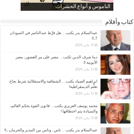
صورة كاركاتيرية
صورة كاركاتيرية
الناموس و أنواع الحشرات
الموظفين بعد ارتفاع الأسعار
ارتفاع نسبة الطلاق في مصر
كتاب وأقلام
عبدالسلام بدر يكتب… هل فرَّط عبدالناصر في السودان
؟..!!
12 يناير، 2026
دينا شرف الدين تكتب… مصر على مر العصور.. مصر
الأيوبية 3
12 يناير، 2026
ابراهيم الصياد يكتب… الشفافية والاستقلالية شرط نجاح
تعلُّم الديمقراطية!
12 يناير، 2026
محمد يوسف العزيزي يكتب… قانون القوة يحكم العالم..
والسيادة يتم اختطافها !
12 يناير، 2026
عبدالسلام بدر يكتب… ناس . وناس بين التبذير والحرمان ..!!