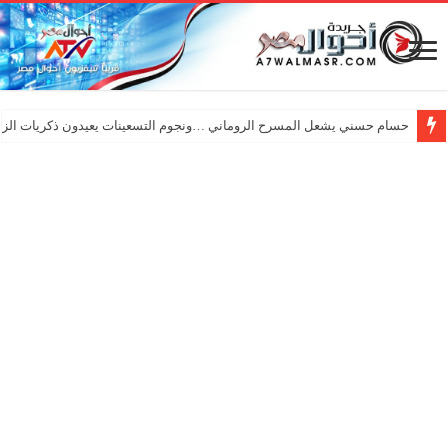
حسام حسني يشعل المسرح الروماني …ونجوم التسعينات يعيدون ذكريات الزم