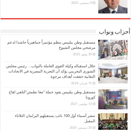
6 ديسمبر، 2025
أحزاب ونواب
مستقبل وطن ببلبيس ينظم مؤتمراً جماهيرياً حاشدا لدعم
مرشحي مجلس الشيوخ
30 يوليو، 2025
خلال استقباله وكيلة القوي العاملة بالنواب… رئيس مجلس
الشورى البحريني يؤكد أن التجربة المصرية في الاتحادات
النقابية حققت أهداف مرجوة
15 فبراير، 2024
مستقبل وطن ببلبيس يقود حملة “معا نطمئن”لتلقي لقاح
كورونا
13 نوفمبر، 2021
ننشر أسماء أول 100 نائب يستقبلهم البرلمان الثلاثاء
المقبل
20 ديسمبر، 2020